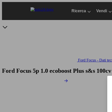
Passa
al
Ricerca
Vendi
contenuto
principale
Ford Focus - Dati tec
Ford Focus 5p 1.0 ecoboost Plus s&s 100c