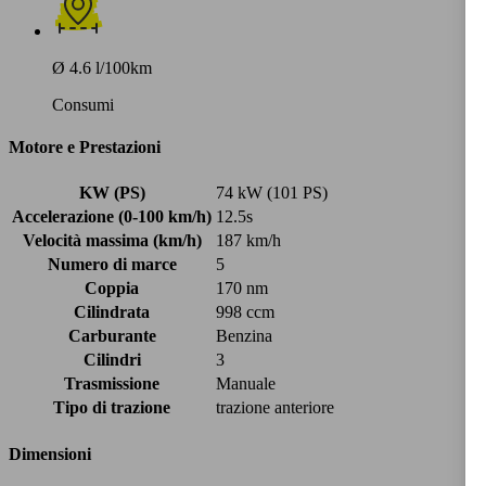
Ø 4.6 l/100km
Consumi
Motore e Prestazioni
KW (PS)
74 kW (101 PS)
Accelerazione (0-100 km/h)
12.5s
Velocità massima (km/h)
187 km/h
Numero di marce
5
Coppia
170 nm
Cilindrata
998 ccm
Carburante
Benzina
Cilindri
3
Trasmissione
Manuale
Tipo di trazione
trazione anteriore
Dimensioni