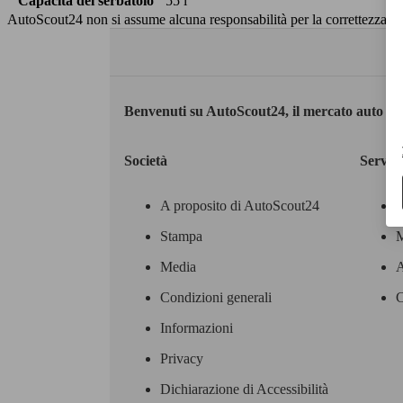
Capacità del serbatoio
55 l
AutoScout24 non si assume alcuna responsabilità per la correttezza dei
Benvenuti su AutoScout24, il mercato auto eu
Società
Servizi
A proposito di AutoScout24
Stampa
M
Media
A
Condizioni generali
C
Informazioni
Privacy
Dichiarazione di Accessibilità