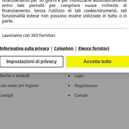
finanziamento per 30 giorni e per riutilizzarle automaticamente
entro tale periodo per compilare nuove richieste di
 dati.
finanziamento. Senza l'utilizzo di tali cookie/strumenti, tali
funzionalità estese non possono essere utilizzate in tutto o in
parte.
Lavoriamo con 263 fornitori.
ropeo.
|
|
Informativa sulla privacy
Colophon
Elenco fornitori
Area rivenditori
Impostazioni di privacy
Accetta tutto
Contatti
Servizi per i dealer
arche e modelli
Login
uto usate per regione
Registrazione
onsigli
Contatti