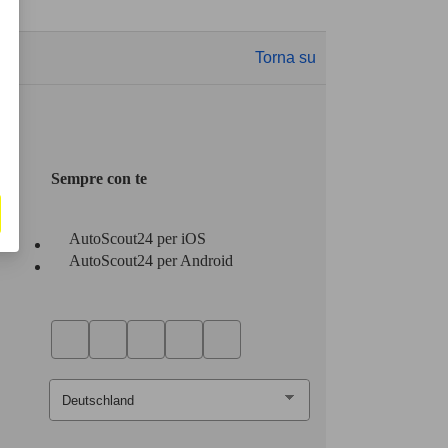
Torna su
Sempre con te
AutoScout24 per iOS
AutoScout24 per Android