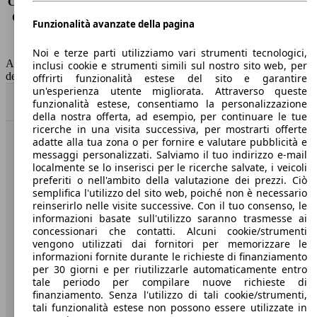
Consumo (extra-urbano)
4.1 l/100km
Consumo (combinato)*
4.7 l/100km
Funzionalità avanzate della pagina
Classe di emissione
Euro 6
Capacità del serbatoio
55 l
Noi e terze parti utilizziamo vari strumenti tecnologici,
AutoScout24 non si assume alcuna responsabilità per la correttezza
inclusi cookie e strumenti simili sul nostro sito web, per
dei dati.
offrirti funzionalità estese del sito e garantire
un'esperienza utente migliorata. Attraverso queste
Torna su
funzionalità estese, consentiamo la personalizzazione
della nostra offerta, ad esempio, per continuare le tue
ricerche in una visita successiva, per mostrarti offerte
adatte alla tua zona o per fornire e valutare pubblicità e
Benvenuti su AutoScout24, il mercato auto europeo.
messaggi personalizzati. Salviamo il tuo indirizzo e-mail
localmente se lo inserisci per le ricerche salvate, i veicoli
preferiti o nell'ambito della valutazione dei prezzi. Ciò
Società
semplifica l'utilizzo del sito web, poiché non è necessario
reinserirlo nelle visite successive. Con il tuo consenso, le
A proposito di AutoScout24
informazioni basate sull'utilizzo saranno trasmesse ai
concessionari che contatti. Alcuni cookie/strumenti
Stampa
vengono utilizzati dai fornitori per memorizzare le
informazioni fornite durante le richieste di finanziamento
Media
per 30 giorni e per riutilizzarle automaticamente entro
tale periodo per compilare nuove richieste di
Condizioni generali
finanziamento. Senza l'utilizzo di tali cookie/strumenti,
tali funzionalità estese non possono essere utilizzate in
Informazioni