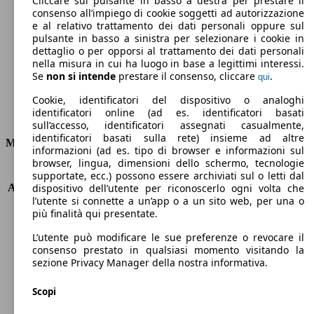
Cliccare sul pulsante in basso a destra per prestare il
consenso all’impiego di cookie soggetti ad autorizzazione
Emissioni di CO2 (combinato)*
e al relativo trattamento dei dati personali oppure sul
pulsante in basso a sinistra per selezionare i cookie in
dettaglio o per opporsi al trattamento dei dati personali
nella misura in cui ha luogo in base a legittimi interessi.
Se
non si intende
prestare il consenso, cliccare
.
qui
Ø 4.7 l/100km
Cookie, identificatori del dispositivo o analoghi
identificatori online (ad es. identificatori basati
Consumi
sull’accesso, identificatori assegnati casualmente,
identificatori basati sulla rete) insieme ad altre
Motore e Prestazioni
informazioni (ad es. tipo di browser e informazioni sul
browser, lingua, dimensioni dello schermo, tecnologie
KW (PS)
92 kW (125 PS)
supportate, ecc.) possono essere archiviati sul o letti dal
Accelerazione (0-100 km/h)
11.0s
dispositivo dell’utente per riconoscerlo ogni volta che
l’utente si connette a un’app o a un sito web, per una o
Velocità massima (km/h)
195 km/h
più finalità qui presentate.
Numero di marce
6
Coppia
170 nm
L’utente può modificare le sue preferenze o revocare il
Cilindrata
998 ccm
consenso prestato in qualsiasi momento visitando la
sezione Privacy Manager della nostra informativa.
Carburante
Benzina
Cilindri
3
Scopi
Trasmissione
Manuale
Tipo di trazione
trazione anteriore