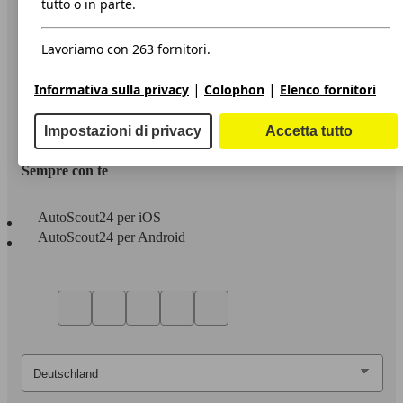
tutto o in parte.
Privacy
Lavoriamo con 263 fornitori.
Dichiarazione di Accessibilità
|
|
Informativa sulla privacy
Colophon
Elenco fornitori
Servizi
Area rivenditori
Impostazioni di privacy
Accetta tutto
Sempre con te
AutoScout24 per iOS
AutoScout24 per Android