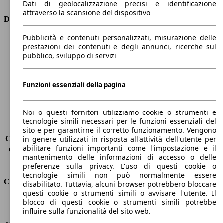
Dati di geolocalizzazione precisi e identificazione
attraverso la scansione del dispositivo
Dimensioni
Pubblicità e contenuti personalizzati, misurazione delle
Lunghezza
4360 mm
prestazioni dei contenuti e degli annunci, ricerche sul
Altezza
1480 mm
pubblico, sviluppo di servizi
Larghezza
1820 mm
Passo
2650 mm
Peso massimo
-
Funzioni essenziali della pagina
Carico massimo
-
Porte
5
Noi o questi fornitori utilizziamo cookie o strumenti e
Sedili
5
tecnologie simili necessari per le funzioni essenziali del
Carico sul tetto
-
sito e per garantirne il corretto funzionamento. Vengono
Capacità di traino (senza freni)
-
in genere utilizzati in risposta all'attività dell'utente per
abilitare funzioni importanti come l'impostazione e il
Capacità di traino (con freni)
1200 kg
mantenimento delle informazioni di accesso o delle
Volume del bagagliaio
277 - 1148 l
preferenze sulla privacy. L'uso di questi cookie o
tecnologie simili non può normalmente essere
Consumi
disabilitato. Tuttavia, alcuni browser potrebbero bloccare
questi cookie o strumenti simili o avvisare l'utente. Il
blocco di questi cookie o strumenti simili potrebbe
Emissioni di CO2*
108 g/km (komb.)
influire sulla funzionalità del sito web.
Consumo (urbano)
5.7 l/100km