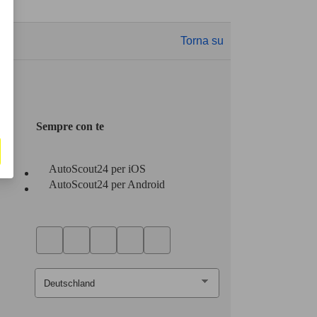
Torna su
Sempre con te
AutoScout24 per iOS
AutoScout24 per Android