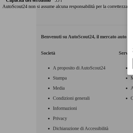
Capacità del serbatoio
55 l
AutoScout24 non si assume alcuna responsabilità per la correttezza dei
Benvenuti su AutoScout24, il mercato auto eu
Società
Servizi
A proposito di AutoScout24
Stampa
M
Media
A
Condizioni generali
C
Informazioni
Privacy
Dichiarazione di Accessibilità