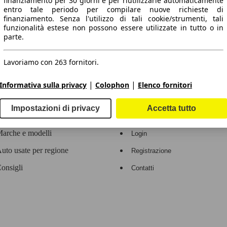
finanziamento per 30 giorni e per riutilizzarle automaticamente
entro tale periodo per compilare nuove richieste di
 dati.
finanziamento. Senza l'utilizzo di tali cookie/strumenti, tali
funzionalità estese non possono essere utilizzate in tutto o in
parte.
Lavoriamo con 263 fornitori.
ropeo.
|
|
Informativa sulla privacy
Colophon
Elenco fornitori
Area rivenditori
Impostazioni di privacy
Accetta tutto
Contatti
Servizi per i dealer
arche e modelli
Login
uto usate per regione
Registrazione
onsigli
Contatti