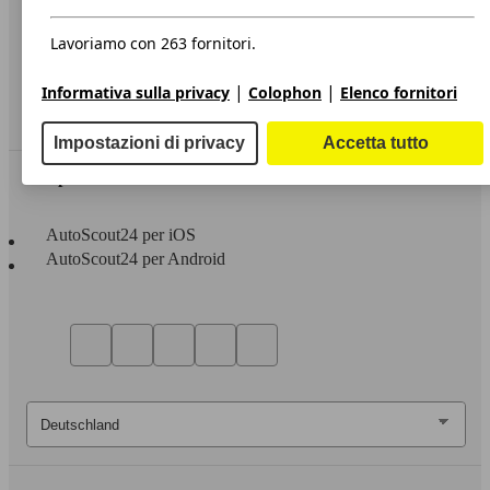
Privacy
Dichiarazione di Accessibilità
Lavoriamo con 263 fornitori.
Servizi
|
|
Informativa sulla privacy
Colophon
Elenco fornitori
Area rivenditori
Impostazioni di privacy
Accetta tutto
Sempre con te
AutoScout24 per iOS
AutoScout24 per Android