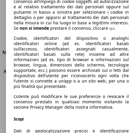
Emissioni di CO2 (combinato)*
consenso all’impiego di cookie soggetti ad autorizzazione
e al relativo trattamento dei dati personali oppure sul
pulsante in basso a sinistra per selezionare i cookie in
dettaglio o per opporsi al trattamento dei dati personali
nella misura in cui ha luogo in base a legittimi interessi.
Se
non si intende
prestare il consenso, cliccare
.
qui
Ø 3.8 l/100km
Cookie, identificatori del dispositivo o analoghi
Consumi
identificatori online (ad es. identificatori basati
sull’accesso, identificatori assegnati casualmente,
Motore e Prestazioni
identificatori basati sulla rete) insieme ad altre
informazioni (ad es. tipo di browser e informazioni sul
browser, lingua, dimensioni dello schermo, tecnologie
KW (PS)
88 kW (120 PS)
supportate, ecc.) possono essere archiviati sul o letti dal
Accelerazione (0-100 km/h)
10.5s
dispositivo dell’utente per riconoscerlo ogni volta che
Velocità massima (km/h)
195 km/h
l’utente si connette a un’app o a un sito web, per una o
Numero di marce
6
più finalità qui presentate.
Coppia
250 nm
L’utente può modificare le sue preferenze o revocare il
Cilindrata
1499 ccm
consenso prestato in qualsiasi momento visitando la
Carburante
Diesel
sezione Privacy Manager della nostra informativa.
Cilindri
4
Trasmissione
Manuale
Scopi
Tipo di trazione
trazione anteriore
Dati di geolocalizzazione precisi e identificazione