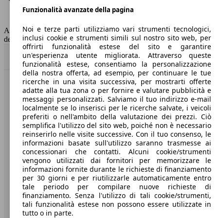
Funzionalità avanzate della pagina
Classe di emissione
Euro 6
Capacità del serbatoio
55 l
Noi e terze parti utilizziamo vari strumenti tecnologici,
AutoScout24 non si assume alcuna responsabilità per la correttezza
inclusi cookie e strumenti simili sul nostro sito web, per
dei dati.
offrirti funzionalità estese del sito e garantire
un'esperienza utente migliorata. Attraverso queste
Torna su
funzionalità estese, consentiamo la personalizzazione
della nostra offerta, ad esempio, per continuare le tue
ricerche in una visita successiva, per mostrarti offerte
Benvenuti su AutoScout24, il mercato auto europeo.
adatte alla tua zona o per fornire e valutare pubblicità e
messaggi personalizzati. Salviamo il tuo indirizzo e-mail
localmente se lo inserisci per le ricerche salvate, i veicoli
Società
preferiti o nell'ambito della valutazione dei prezzi. Ciò
semplifica l'utilizzo del sito web, poiché non è necessario
reinserirlo nelle visite successive. Con il tuo consenso, le
A proposito di AutoScout24
informazioni basate sull'utilizzo saranno trasmesse ai
concessionari che contatti. Alcuni cookie/strumenti
Stampa
vengono utilizzati dai fornitori per memorizzare le
informazioni fornite durante le richieste di finanziamento
Media
per 30 giorni e per riutilizzarle automaticamente entro
Condizioni generali
tale periodo per compilare nuove richieste di
finanziamento. Senza l'utilizzo di tali cookie/strumenti,
Informazioni
tali funzionalità estese non possono essere utilizzate in
tutto o in parte.