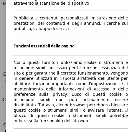
attraverso la scansione del dispositivo
Dimensioni
Lunghezza
4360 mm
Pubblicità e contenuti personalizzati, misurazione delle
Altezza
1480 mm
prestazioni dei contenuti e degli annunci, ricerche sul
pubblico, sviluppo di servizi
Larghezza
1820 mm
Passo
2650 mm
Peso massimo
1900 kg
Funzioni essenziali della pagina
Carico massimo
-
Porte
5
Sedili
5
Noi o questi fornitori utilizziamo cookie o strumenti e
tecnologie simili necessari per le funzioni essenziali del
Carico sul tetto
-
sito e per garantirne il corretto funzionamento. Vengono
Capacità di traino (senza freni)
-
in genere utilizzati in risposta all'attività dell'utente per
Capacità di traino (con freni)
1200 kg
abilitare funzioni importanti come l'impostazione e il
Volume del bagagliaio
277 - 1148 l
mantenimento delle informazioni di accesso o delle
preferenze sulla privacy. L'uso di questi cookie o
tecnologie simili non può normalmente essere
Consumi
disabilitato. Tuttavia, alcuni browser potrebbero bloccare
questi cookie o strumenti simili o avvisare l'utente. Il
Emissioni di CO2*
98 g/km (komb.)
blocco di questi cookie o strumenti simili potrebbe
Consumo (urbano)
4.3 l/100km
influire sulla funzionalità del sito web.
Consumo (extra-urbano)
3.4 l/100km
Consumo (combinato)*
3.8 l/100km