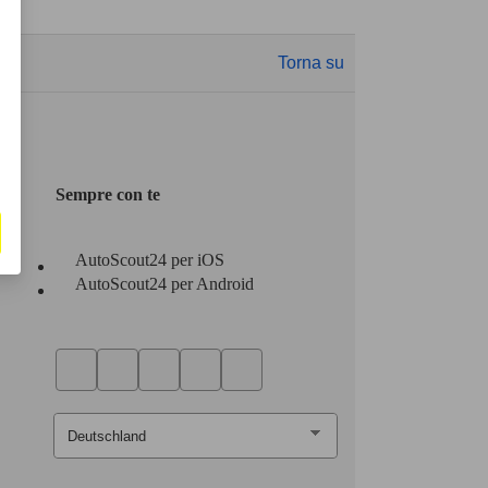
Torna su
Sempre con te
AutoScout24 per iOS
AutoScout24 per Android