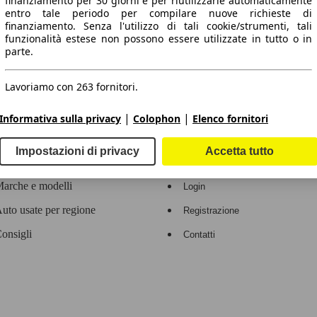
finanziamento per 30 giorni e per riutilizzarle automaticamente
entro tale periodo per compilare nuove richieste di
 dati.
finanziamento. Senza l'utilizzo di tali cookie/strumenti, tali
funzionalità estese non possono essere utilizzate in tutto o in
parte.
Lavoriamo con 263 fornitori.
ropeo.
|
|
Informativa sulla privacy
Colophon
Elenco fornitori
Area rivenditori
Impostazioni di privacy
Accetta tutto
Contatti
Servizi per i dealer
arche e modelli
Login
uto usate per regione
Registrazione
onsigli
Contatti