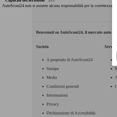
Capacità del serbatoio
55 l
AutoScout24 non si assume alcuna responsabilità per la correttezza dei
Benvenuti su AutoScout24, il mercato auto eu
Società
Servizi
A proposito di AutoScout24
Stampa
M
Media
A
Condizioni generali
C
Informazioni
Privacy
Dichiarazione di Accessibilità