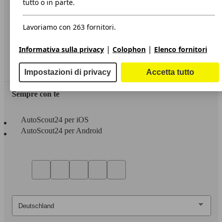
tutto o in parte.
Privacy
Lavoriamo con 263 fornitori.
Dichiarazione di Accessibilità
|
|
Informativa sulla privacy
Colophon
Elenco fornitori
Servizi
Area rivenditori
Impostazioni di privacy
Accetta tutto
Sempre con te
AutoScout24 per iOS
AutoScout24 per Android