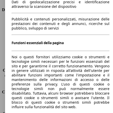
Dati di geolocalizzazione precisi e identificazione
attraverso la scansione del dispositivo
Dimensioni
Pubblicità e contenuti personalizzati, misurazione delle
Lunghezza
4360 mm
prestazioni dei contenuti e degli annunci, ricerche sul
Altezza
1480 mm
pubblico, sviluppo di servizi
Larghezza
1820 mm
Passo
2650 mm
Peso massimo
-
Funzioni essenziali della pagina
Carico massimo
-
Porte
5
Noi o questi fornitori utilizziamo cookie o strumenti e
Sedili
5
tecnologie simili necessari per le funzioni essenziali del
Carico sul tetto
-
sito e per garantirne il corretto funzionamento. Vengono
Capacità di traino (senza freni)
-
in genere utilizzati in risposta all'attività dell'utente per
abilitare funzioni importanti come l'impostazione e il
Capacità di traino (con freni)
1200 kg
mantenimento delle informazioni di accesso o delle
Volume del bagagliaio
277 - 1148 l
preferenze sulla privacy. L'uso di questi cookie o
tecnologie simili non può normalmente essere
Consumi
disabilitato. Tuttavia, alcuni browser potrebbero bloccare
questi cookie o strumenti simili o avvisare l'utente. Il
blocco di questi cookie o strumenti simili potrebbe
Emissioni di CO2*
99 g/km (komb.)
influire sulla funzionalità del sito web.
Consumo (urbano)
4.3 l/100km