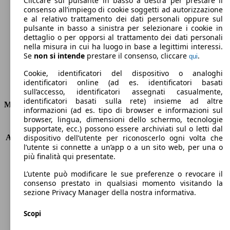
Cliccare sul pulsante in basso a destra per prestare il
consenso all’impiego di cookie soggetti ad autorizzazione
Emissioni di CO2 (combinato)*
e al relativo trattamento dei dati personali oppure sul
pulsante in basso a sinistra per selezionare i cookie in
dettaglio o per opporsi al trattamento dei dati personali
nella misura in cui ha luogo in base a legittimi interessi.
Se
non si intende
prestare il consenso, cliccare
.
qui
Ø 3.8 l/100km
Cookie, identificatori del dispositivo o analoghi
identificatori online (ad es. identificatori basati
Consumi
sull’accesso, identificatori assegnati casualmente,
identificatori basati sulla rete) insieme ad altre
Motore e Prestazioni
informazioni (ad es. tipo di browser e informazioni sul
browser, lingua, dimensioni dello schermo, tecnologie
KW (PS)
88 kW (120 PS)
supportate, ecc.) possono essere archiviati sul o letti dal
Accelerazione (0-100 km/h)
10.5s
dispositivo dell’utente per riconoscerlo ogni volta che
l’utente si connette a un’app o a un sito web, per una o
Velocità massima (km/h)
195 km/h
più finalità qui presentate.
Numero di marce
6
Coppia
270 nm
L’utente può modificare le sue preferenze o revocare il
Cilindrata
1499 ccm
consenso prestato in qualsiasi momento visitando la
sezione Privacy Manager della nostra informativa.
Carburante
Diesel
Cilindri
4
Scopi
Trasmissione
Automatico
Tipo di trazione
trazione anteriore