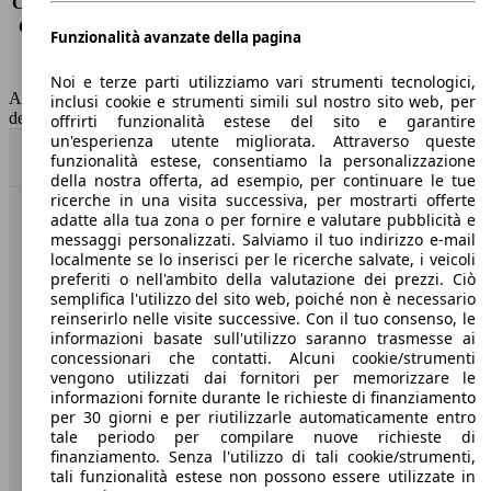
Consumo (extra-urbano)
3.4 l/100km
Consumo (combinato)*
3.8 l/100km
Funzionalità avanzate della pagina
Classe di emissione
Euro 6
Capacità del serbatoio
55 l
Noi e terze parti utilizziamo vari strumenti tecnologici,
AutoScout24 non si assume alcuna responsabilità per la correttezza
inclusi cookie e strumenti simili sul nostro sito web, per
dei dati.
offrirti funzionalità estese del sito e garantire
un'esperienza utente migliorata. Attraverso queste
Torna su
funzionalità estese, consentiamo la personalizzazione
della nostra offerta, ad esempio, per continuare le tue
ricerche in una visita successiva, per mostrarti offerte
adatte alla tua zona o per fornire e valutare pubblicità e
Benvenuti su AutoScout24, il mercato auto europeo.
messaggi personalizzati. Salviamo il tuo indirizzo e-mail
localmente se lo inserisci per le ricerche salvate, i veicoli
preferiti o nell'ambito della valutazione dei prezzi. Ciò
Società
semplifica l'utilizzo del sito web, poiché non è necessario
reinserirlo nelle visite successive. Con il tuo consenso, le
A proposito di AutoScout24
informazioni basate sull'utilizzo saranno trasmesse ai
concessionari che contatti. Alcuni cookie/strumenti
Stampa
vengono utilizzati dai fornitori per memorizzare le
informazioni fornite durante le richieste di finanziamento
Media
per 30 giorni e per riutilizzarle automaticamente entro
tale periodo per compilare nuove richieste di
Condizioni generali
finanziamento. Senza l'utilizzo di tali cookie/strumenti,
tali funzionalità estese non possono essere utilizzate in
Informazioni