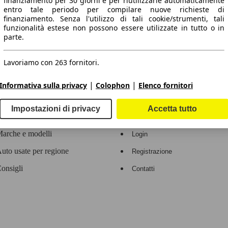
finanziamento per 30 giorni e per riutilizzarle automaticamente
entro tale periodo per compilare nuove richieste di
 dati.
finanziamento. Senza l'utilizzo di tali cookie/strumenti, tali
funzionalità estese non possono essere utilizzate in tutto o in
parte.
Lavoriamo con 263 fornitori.
ropeo.
|
|
Informativa sulla privacy
Colophon
Elenco fornitori
Area rivenditori
Impostazioni di privacy
Accetta tutto
Contatti
Servizi per i dealer
arche e modelli
Login
uto usate per regione
Registrazione
onsigli
Contatti