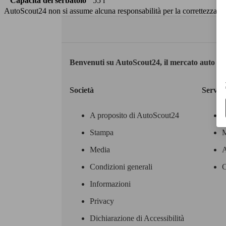
Capacità del serbatoio
55 l
AutoScout24 non si assume alcuna responsabilità per la correttezza dei
Benvenuti su AutoScout24, il mercato auto eu
Società
Servizi
A proposito di AutoScout24
Stampa
M
Media
A
Condizioni generali
C
Informazioni
Privacy
Dichiarazione di Accessibilità