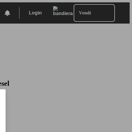
Login
Vendi
esel