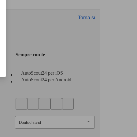
Torna su
Sempre con te
AutoScout24 per iOS
AutoScout24 per Android