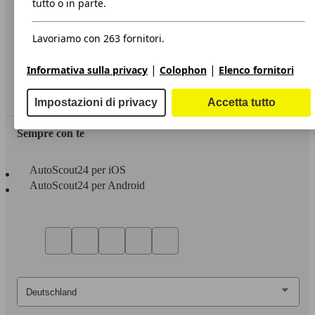
tutto o in parte.
Privacy
Lavoriamo con 263 fornitori.
Dichiarazione di Accessibilità
|
|
Informativa sulla privacy
Colophon
Elenco fornitori
Servizi
Area rivenditori
Impostazioni di privacy
Accetta tutto
Sempre con te
AutoScout24 per iOS
AutoScout24 per Android