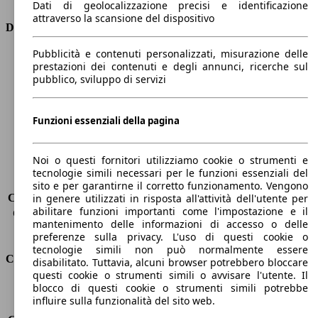
Dati di geolocalizzazione precisi e identificazione
attraverso la scansione del dispositivo
Dimensioni
Pubblicità e contenuti personalizzati, misurazione delle
Lunghezza
4360 mm
prestazioni dei contenuti e degli annunci, ricerche sul
Altezza
1480 mm
pubblico, sviluppo di servizi
Larghezza
1820 mm
Passo
2650 mm
Peso massimo
-
Funzioni essenziali della pagina
Carico massimo
-
Porte
5
Noi o questi fornitori utilizziamo cookie o strumenti e
Sedili
5
tecnologie simili necessari per le funzioni essenziali del
Carico sul tetto
-
sito e per garantirne il corretto funzionamento. Vengono
Capacità di traino (senza freni)
-
in genere utilizzati in risposta all'attività dell'utente per
abilitare funzioni importanti come l'impostazione e il
Capacità di traino (con freni)
1200 kg
mantenimento delle informazioni di accesso o delle
Volume del bagagliaio
277 - 1148 l
preferenze sulla privacy. L'uso di questi cookie o
tecnologie simili non può normalmente essere
Consumi
disabilitato. Tuttavia, alcuni browser potrebbero bloccare
questi cookie o strumenti simili o avvisare l'utente. Il
blocco di questi cookie o strumenti simili potrebbe
Emissioni di CO2*
99 g/km (komb.)
influire sulla funzionalità del sito web.
Consumo (urbano)
4.3 l/100km