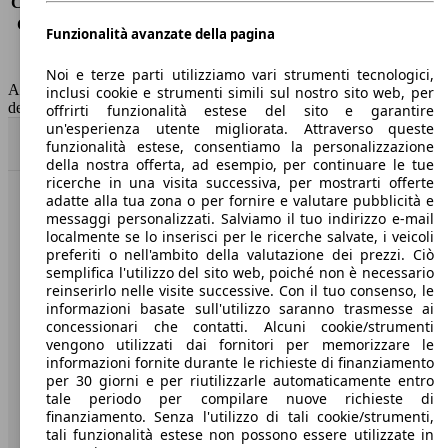
Consumo (extra-urbano)
3.4 l/100km
Consumo (combinato)*
3.8 l/100km
Funzionalità avanzate della pagina
Classe di emissione
Euro 6
Capacità del serbatoio
55 l
Noi e terze parti utilizziamo vari strumenti tecnologici,
AutoScout24 non si assume alcuna responsabilità per la correttezza
inclusi cookie e strumenti simili sul nostro sito web, per
dei dati.
offrirti funzionalità estese del sito e garantire
un'esperienza utente migliorata. Attraverso queste
Torna su
funzionalità estese, consentiamo la personalizzazione
della nostra offerta, ad esempio, per continuare le tue
ricerche in una visita successiva, per mostrarti offerte
adatte alla tua zona o per fornire e valutare pubblicità e
Benvenuti su AutoScout24, il mercato auto europeo.
messaggi personalizzati. Salviamo il tuo indirizzo e-mail
localmente se lo inserisci per le ricerche salvate, i veicoli
preferiti o nell'ambito della valutazione dei prezzi. Ciò
Società
semplifica l'utilizzo del sito web, poiché non è necessario
reinserirlo nelle visite successive. Con il tuo consenso, le
A proposito di AutoScout24
informazioni basate sull'utilizzo saranno trasmesse ai
concessionari che contatti. Alcuni cookie/strumenti
Stampa
vengono utilizzati dai fornitori per memorizzare le
informazioni fornite durante le richieste di finanziamento
Media
per 30 giorni e per riutilizzarle automaticamente entro
tale periodo per compilare nuove richieste di
Condizioni generali
finanziamento. Senza l'utilizzo di tali cookie/strumenti,
tali funzionalità estese non possono essere utilizzate in
Informazioni