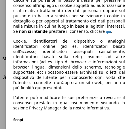
Cliccare sul pulsante in basso a destra per prestare il
consenso all’impiego di cookie soggetti ad autorizzazione
Emissioni di CO2 (combinato)*
e al relativo trattamento dei dati personali oppure sul
pulsante in basso a sinistra per selezionare i cookie in
dettaglio o per opporsi al trattamento dei dati personali
nella misura in cui ha luogo in base a legittimi interessi.
Se
non si intende
prestare il consenso, cliccare
.
qui
Ø 3.8 l/100km
Cookie, identificatori del dispositivo o analoghi
identificatori online (ad es. identificatori basati
Consumi
sull’accesso, identificatori assegnati casualmente,
identificatori basati sulla rete) insieme ad altre
Motore e Prestazioni
informazioni (ad es. tipo di browser e informazioni sul
browser, lingua, dimensioni dello schermo, tecnologie
KW (PS)
88 kW (120 PS)
supportate, ecc.) possono essere archiviati sul o letti dal
Accelerazione (0-100 km/h)
10.5s
dispositivo dell’utente per riconoscerlo ogni volta che
l’utente si connette a un’app o a un sito web, per una o
Velocità massima (km/h)
195 km/h
più finalità qui presentate.
Numero di marce
6
Coppia
270 nm
L’utente può modificare le sue preferenze o revocare il
Cilindrata
1499 ccm
consenso prestato in qualsiasi momento visitando la
sezione Privacy Manager della nostra informativa.
Carburante
Diesel
Cilindri
4
Scopi
Trasmissione
Automatico
Tipo di trazione
trazione anteriore