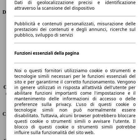
Dati di geolocalizzazione precisi e identificazione
attraverso la scansione del dispositivo
Dimensioni
Pubblicità e contenuti personalizzati, misurazione delle
Lunghezza
4360 mm
prestazioni dei contenuti e degli annunci, ricerche sul
Altezza
1480 mm
pubblico, sviluppo di servizi
Larghezza
1820 mm
Passo
2650 mm
Peso massimo
-
Funzioni essenziali della pagina
Carico massimo
-
Porte
5
Noi o questi fornitori utilizziamo cookie o strumenti e
Sedili
5
tecnologie simili necessari per le funzioni essenziali del
Carico sul tetto
-
sito e per garantirne il corretto funzionamento. Vengono
Capacità di traino (senza freni)
-
in genere utilizzati in risposta all'attività dell'utente per
abilitare funzioni importanti come l'impostazione e il
Capacità di traino (con freni)
1200 kg
mantenimento delle informazioni di accesso o delle
Volume del bagagliaio
277 - 1148 l
preferenze sulla privacy. L'uso di questi cookie o
tecnologie simili non può normalmente essere
Consumi
disabilitato. Tuttavia, alcuni browser potrebbero bloccare
questi cookie o strumenti simili o avvisare l'utente. Il
blocco di questi cookie o strumenti simili potrebbe
Emissioni di CO2*
99 g/km (komb.)
influire sulla funzionalità del sito web.
Consumo (urbano)
4.3 l/100km