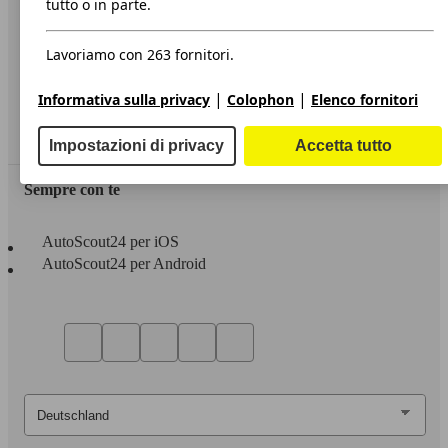
tutto o in parte.
Privacy
Lavoriamo con 263 fornitori.
Dichiarazione di Accessibilità
|
|
Informativa sulla privacy
Colophon
Elenco fornitori
Servizi
Area rivenditori
Impostazioni di privacy
Accetta tutto
Sempre con te
AutoScout24 per iOS
AutoScout24 per Android