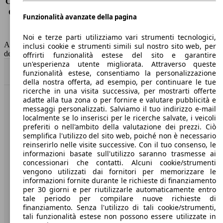
Consumo (extra-urbano)
3.4 l/100km
Consumo (combinato)*
3.8 l/100km
Funzionalità avanzate della pagina
Classe di emissione
Euro 6
Capacità del serbatoio
55 l
Noi e terze parti utilizziamo vari strumenti tecnologici,
AutoScout24 non si assume alcuna responsabilità per la correttezza
inclusi cookie e strumenti simili sul nostro sito web, per
dei dati.
offrirti funzionalità estese del sito e garantire
un'esperienza utente migliorata. Attraverso queste
Torna su
funzionalità estese, consentiamo la personalizzazione
della nostra offerta, ad esempio, per continuare le tue
ricerche in una visita successiva, per mostrarti offerte
adatte alla tua zona o per fornire e valutare pubblicità e
Benvenuti su AutoScout24, il mercato auto europeo.
messaggi personalizzati. Salviamo il tuo indirizzo e-mail
localmente se lo inserisci per le ricerche salvate, i veicoli
preferiti o nell'ambito della valutazione dei prezzi. Ciò
Società
semplifica l'utilizzo del sito web, poiché non è necessario
reinserirlo nelle visite successive. Con il tuo consenso, le
A proposito di AutoScout24
informazioni basate sull'utilizzo saranno trasmesse ai
concessionari che contatti. Alcuni cookie/strumenti
Stampa
vengono utilizzati dai fornitori per memorizzare le
informazioni fornite durante le richieste di finanziamento
Media
per 30 giorni e per riutilizzarle automaticamente entro
tale periodo per compilare nuove richieste di
Condizioni generali
finanziamento. Senza l'utilizzo di tali cookie/strumenti,
tali funzionalità estese non possono essere utilizzate in
Informazioni