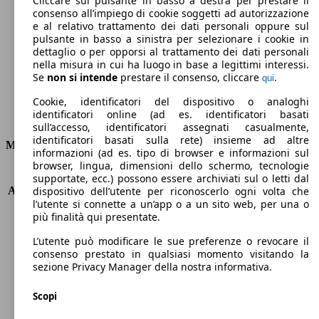
Cliccare sul pulsante in basso a destra per prestare il
consenso all’impiego di cookie soggetti ad autorizzazione
Emissioni di CO2 (combinato)*
e al relativo trattamento dei dati personali oppure sul
pulsante in basso a sinistra per selezionare i cookie in
dettaglio o per opporsi al trattamento dei dati personali
nella misura in cui ha luogo in base a legittimi interessi.
Se
non si intende
prestare il consenso, cliccare
.
qui
Ø 3.8 l/100km
Cookie, identificatori del dispositivo o analoghi
identificatori online (ad es. identificatori basati
Consumi
sull’accesso, identificatori assegnati casualmente,
identificatori basati sulla rete) insieme ad altre
Motore e Prestazioni
informazioni (ad es. tipo di browser e informazioni sul
browser, lingua, dimensioni dello schermo, tecnologie
KW (PS)
88 kW (120 PS)
supportate, ecc.) possono essere archiviati sul o letti dal
Accelerazione (0-100 km/h)
10.5s
dispositivo dell’utente per riconoscerlo ogni volta che
l’utente si connette a un’app o a un sito web, per una o
Velocità massima (km/h)
195 km/h
più finalità qui presentate.
Numero di marce
6
Coppia
270 nm
L’utente può modificare le sue preferenze o revocare il
Cilindrata
1499 ccm
consenso prestato in qualsiasi momento visitando la
sezione Privacy Manager della nostra informativa.
Carburante
Diesel
Cilindri
4
Scopi
Trasmissione
Automatico
Tipo di trazione
trazione anteriore