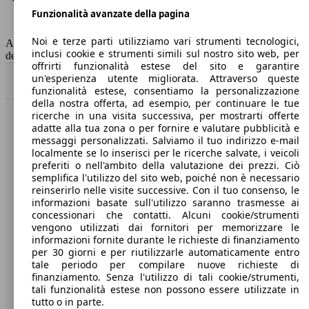
Funzionalità avanzate della pagina
Classe di emissione
Euro 6
Capacità del serbatoio
53 l
Noi e terze parti utilizziamo vari strumenti tecnologici,
AutoScout24 non si assume alcuna responsabilità per la correttezza
inclusi cookie e strumenti simili sul nostro sito web, per
dei dati.
offrirti funzionalità estese del sito e garantire
un'esperienza utente migliorata. Attraverso queste
Torna su
funzionalità estese, consentiamo la personalizzazione
della nostra offerta, ad esempio, per continuare le tue
ricerche in una visita successiva, per mostrarti offerte
Benvenuti su AutoScout24, il mercato auto europeo.
adatte alla tua zona o per fornire e valutare pubblicità e
messaggi personalizzati. Salviamo il tuo indirizzo e-mail
localmente se lo inserisci per le ricerche salvate, i veicoli
Società
preferiti o nell'ambito della valutazione dei prezzi. Ciò
semplifica l'utilizzo del sito web, poiché non è necessario
reinserirlo nelle visite successive. Con il tuo consenso, le
A proposito di AutoScout24
informazioni basate sull'utilizzo saranno trasmesse ai
concessionari che contatti. Alcuni cookie/strumenti
Stampa
vengono utilizzati dai fornitori per memorizzare le
informazioni fornite durante le richieste di finanziamento
Media
per 30 giorni e per riutilizzarle automaticamente entro
Condizioni generali
tale periodo per compilare nuove richieste di
finanziamento. Senza l'utilizzo di tali cookie/strumenti,
Informazioni
tali funzionalità estese non possono essere utilizzate in
tutto o in parte.