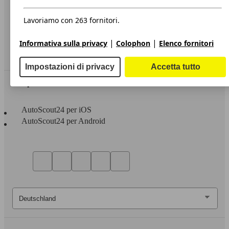
Privacy
Dichiarazione di Accessibilità
Lavoriamo con 263 fornitori.
Servizi
|
|
Informativa sulla privacy
Colophon
Elenco fornitori
Area rivenditori
Impostazioni di privacy
Accetta tutto
Sempre con te
AutoScout24 per iOS
AutoScout24 per Android