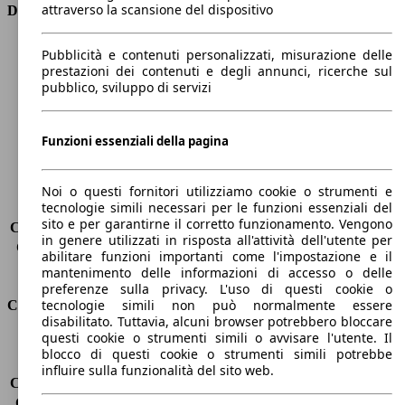
attraverso la scansione del dispositivo
Dimensioni
Lunghezza
4360 mm
Pubblicità e contenuti personalizzati, misurazione delle
Altezza
1480 mm
prestazioni dei contenuti e degli annunci, ricerche sul
pubblico, sviluppo di servizi
Larghezza
1820 mm
Passo
2650 mm
Peso massimo
2025 kg
Funzioni essenziali della pagina
Carico massimo
-
Porte
5
Sedili
5
Noi o questi fornitori utilizziamo cookie o strumenti e
tecnologie simili necessari per le funzioni essenziali del
Carico sul tetto
-
sito e per garantirne il corretto funzionamento. Vengono
Capacità di traino (senza freni)
-
in genere utilizzati in risposta all'attività dell'utente per
Capacità di traino (con freni)
1500 kg
abilitare funzioni importanti come l'impostazione e il
Volume del bagagliaio
277 - 1148 l
mantenimento delle informazioni di accesso o delle
preferenze sulla privacy. L'uso di questi cookie o
tecnologie simili non può normalmente essere
Consumi
disabilitato. Tuttavia, alcuni browser potrebbero bloccare
questi cookie o strumenti simili o avvisare l'utente. Il
Emissioni di CO2*
105 g/km (komb.)
blocco di questi cookie o strumenti simili potrebbe
Consumo (urbano)
4.7 l/100km
influire sulla funzionalità del sito web.
Consumo (extra-urbano)
3.7 l/100km
Consumo (combinato)*
4.0 l/100km