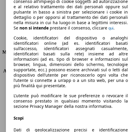
Emissioni di CO2 (combinato)*
consenso all’impiego di cookie soggetti ad autorizzazione
e al relativo trattamento dei dati personali oppure sul
pulsante in basso a sinistra per selezionare i cookie in
dettaglio o per opporsi al trattamento dei dati personali
nella misura in cui ha luogo in base a legittimi interessi.
Se
non si intende
prestare il consenso, cliccare
.
qui
Ø 4.0 l/100km
Cookie, identificatori del dispositivo o analoghi
Consumi
identificatori online (ad es. identificatori basati
sull’accesso, identificatori assegnati casualmente,
Motore e Prestazioni
identificatori basati sulla rete) insieme ad altre
informazioni (ad es. tipo di browser e informazioni sul
browser, lingua, dimensioni dello schermo, tecnologie
KW (PS)
110 kW (150 PS)
supportate, ecc.) possono essere archiviati sul o letti dal
Accelerazione (0-100 km/h)
8.8s
dispositivo dell’utente per riconoscerlo ogni volta che
Velocità massima (km/h)
212 km/h
l’utente si connette a un’app o a un sito web, per una o
Numero di marce
6
più finalità qui presentate.
Coppia
370 nm
L’utente può modificare le sue preferenze o revocare il
Cilindrata
1997 ccm
consenso prestato in qualsiasi momento visitando la
Carburante
Diesel
sezione Privacy Manager della nostra informativa.
Cilindri
4
Trasmissione
Manuale
Scopi
Tipo di trazione
trazione anteriore
Dati di geolocalizzazione precisi e identificazione