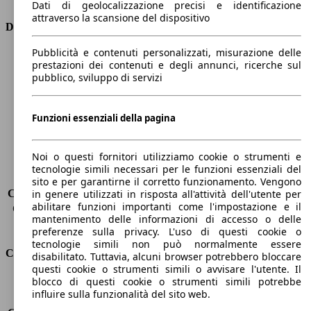
Dati di geolocalizzazione precisi e identificazione
attraverso la scansione del dispositivo
Dimensioni
Pubblicità e contenuti personalizzati, misurazione delle
Lunghezza
4360 mm
prestazioni dei contenuti e degli annunci, ricerche sul
Altezza
1480 mm
pubblico, sviluppo di servizi
Larghezza
1820 mm
Passo
2650 mm
Peso massimo
-
Funzioni essenziali della pagina
Carico massimo
-
Porte
5
Noi o questi fornitori utilizziamo cookie o strumenti e
Sedili
5
tecnologie simili necessari per le funzioni essenziali del
Carico sul tetto
-
sito e per garantirne il corretto funzionamento. Vengono
Capacità di traino (senza freni)
-
in genere utilizzati in risposta all'attività dell'utente per
abilitare funzioni importanti come l'impostazione e il
Capacità di traino (con freni)
1500 kg
mantenimento delle informazioni di accesso o delle
Volume del bagagliaio
277 - 1148 l
preferenze sulla privacy. L'uso di questi cookie o
tecnologie simili non può normalmente essere
Consumi
disabilitato. Tuttavia, alcuni browser potrebbero bloccare
questi cookie o strumenti simili o avvisare l'utente. Il
blocco di questi cookie o strumenti simili potrebbe
Emissioni di CO2*
105 g/km (komb.)
influire sulla funzionalità del sito web.
Consumo (urbano)
4.7 l/100km