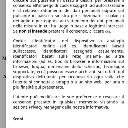
Cliccare sul pulsante in basso a destra per prestare il
consenso all’impiego di cookie soggetti ad autorizzazione
Emissioni di CO2 (combinato)*
e al relativo trattamento dei dati personali oppure sul
pulsante in basso a sinistra per selezionare i cookie in
dettaglio o per opporsi al trattamento dei dati personali
nella misura in cui ha luogo in base a legittimi interessi.
Se
non si intende
prestare il consenso, cliccare
.
qui
Ø 4.0 l/100km
Cookie, identificatori del dispositivo o analoghi
identificatori online (ad es. identificatori basati
Consumi
sull’accesso, identificatori assegnati casualmente,
identificatori basati sulla rete) insieme ad altre
Motore e Prestazioni
informazioni (ad es. tipo di browser e informazioni sul
browser, lingua, dimensioni dello schermo, tecnologie
KW (PS)
110 kW (150 PS)
supportate, ecc.) possono essere archiviati sul o letti dal
Accelerazione (0-100 km/h)
8.8s
dispositivo dell’utente per riconoscerlo ogni volta che
l’utente si connette a un’app o a un sito web, per una o
Velocità massima (km/h)
212 km/h
più finalità qui presentate.
Numero di marce
6
Coppia
370 nm
L’utente può modificare le sue preferenze o revocare il
Cilindrata
1997 ccm
consenso prestato in qualsiasi momento visitando la
sezione Privacy Manager della nostra informativa.
Carburante
Diesel
Cilindri
4
Scopi
Trasmissione
Manuale
Tipo di trazione
trazione anteriore