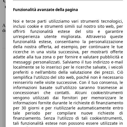
Consumo (extra-urbano)
3.7 l/100km
Consumo (combinato)*
4.0 l/100km
Funzionalità avanzate della pagina
Classe di emissione
Euro 6
Capacità del serbatoio
53 l
Noi e terze parti utilizziamo vari strumenti tecnologici,
AutoScout24 non si assume alcuna responsabilità per la correttezza
inclusi cookie e strumenti simili sul nostro sito web, per
dei dati.
offrirti funzionalità estese del sito e garantire
un'esperienza utente migliorata. Attraverso queste
Torna su
funzionalità estese, consentiamo la personalizzazione
della nostra offerta, ad esempio, per continuare le tue
ricerche in una visita successiva, per mostrarti offerte
adatte alla tua zona o per fornire e valutare pubblicità e
Benvenuti su AutoScout24, il mercato auto europeo.
messaggi personalizzati. Salviamo il tuo indirizzo e-mail
localmente se lo inserisci per le ricerche salvate, i veicoli
preferiti o nell'ambito della valutazione dei prezzi. Ciò
Società
semplifica l'utilizzo del sito web, poiché non è necessario
reinserirlo nelle visite successive. Con il tuo consenso, le
A proposito di AutoScout24
informazioni basate sull'utilizzo saranno trasmesse ai
concessionari che contatti. Alcuni cookie/strumenti
Stampa
vengono utilizzati dai fornitori per memorizzare le
informazioni fornite durante le richieste di finanziamento
Media
per 30 giorni e per riutilizzarle automaticamente entro
tale periodo per compilare nuove richieste di
Condizioni generali
finanziamento. Senza l'utilizzo di tali cookie/strumenti,
tali funzionalità estese non possono essere utilizzate in
Informazioni