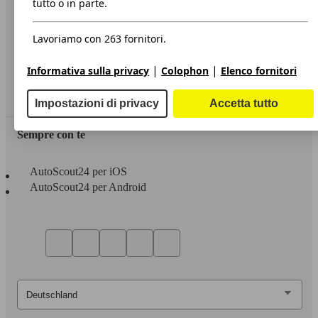
tutto o in parte.
Privacy
Lavoriamo con 263 fornitori.
Dichiarazione di Accessibilità
|
|
Informativa sulla privacy
Colophon
Elenco fornitori
Servizi
Area rivenditori
Impostazioni di privacy
Accetta tutto
Sempre con te
AutoScout24 per iOS
AutoScout24 per Android