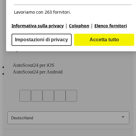
Privacy
Dichiarazione di Accessibilità
Lavoriamo con 263 fornitori.
Servizi
|
|
Informativa sulla privacy
Colophon
Elenco fornitori
Area rivenditori
Impostazioni di privacy
Accetta tutto
Sempre con te
AutoScout24 per iOS
AutoScout24 per Android