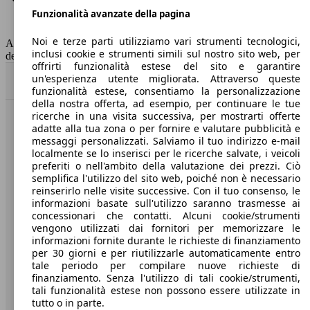
Funzionalità avanzate della pagina
Classe di emissione
Euro 6
Capacità del serbatoio
62 l
Noi e terze parti utilizziamo vari strumenti tecnologici,
AutoScout24 non si assume alcuna responsabilità per la correttezza
inclusi cookie e strumenti simili sul nostro sito web, per
dei dati.
offrirti funzionalità estese del sito e garantire
un'esperienza utente migliorata. Attraverso queste
Torna su
funzionalità estese, consentiamo la personalizzazione
della nostra offerta, ad esempio, per continuare le tue
ricerche in una visita successiva, per mostrarti offerte
Benvenuti su AutoScout24, il mercato auto europeo.
adatte alla tua zona o per fornire e valutare pubblicità e
messaggi personalizzati. Salviamo il tuo indirizzo e-mail
localmente se lo inserisci per le ricerche salvate, i veicoli
Società
preferiti o nell'ambito della valutazione dei prezzi. Ciò
semplifica l'utilizzo del sito web, poiché non è necessario
reinserirlo nelle visite successive. Con il tuo consenso, le
A proposito di AutoScout24
informazioni basate sull'utilizzo saranno trasmesse ai
concessionari che contatti. Alcuni cookie/strumenti
Stampa
vengono utilizzati dai fornitori per memorizzare le
informazioni fornite durante le richieste di finanziamento
Media
per 30 giorni e per riutilizzarle automaticamente entro
Condizioni generali
tale periodo per compilare nuove richieste di
finanziamento. Senza l'utilizzo di tali cookie/strumenti,
Informazioni
tali funzionalità estese non possono essere utilizzate in
tutto o in parte.