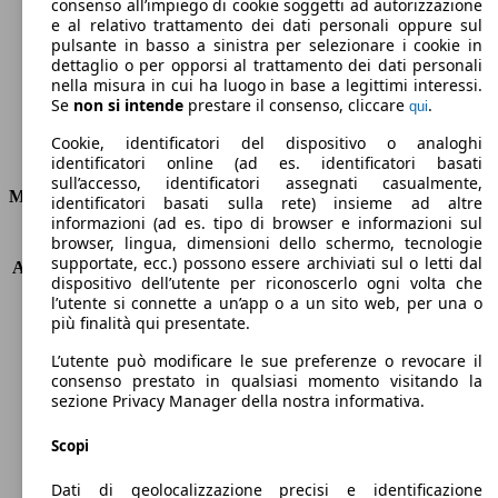
Emissioni di CO2 (combinato)*
consenso all’impiego di cookie soggetti ad autorizzazione
e al relativo trattamento dei dati personali oppure sul
pulsante in basso a sinistra per selezionare i cookie in
dettaglio o per opporsi al trattamento dei dati personali
nella misura in cui ha luogo in base a legittimi interessi.
Se
non si intende
prestare il consenso, cliccare
.
qui
Ø 7.7 l/100km
Cookie, identificatori del dispositivo o analoghi
Consumi
identificatori online (ad es. identificatori basati
sull’accesso, identificatori assegnati casualmente,
Motore e Prestazioni
identificatori basati sulla rete) insieme ad altre
informazioni (ad es. tipo di browser e informazioni sul
browser, lingua, dimensioni dello schermo, tecnologie
KW (PS)
258 kW (351 PS)
supportate, ecc.) possono essere archiviati sul o letti dal
Accelerazione (0-100 km/h)
4.7s
dispositivo dell’utente per riconoscerlo ogni volta che
Velocità massima (km/h)
266 km/h
l’utente si connette a un’app o a un sito web, per una o
Numero di marce
6
più finalità qui presentate.
Coppia
440 nm
L’utente può modificare le sue preferenze o revocare il
Cilindrata
2261 ccm
consenso prestato in qualsiasi momento visitando la
Carburante
Benzina
sezione Privacy Manager della nostra informativa.
Cilindri
4
Trasmissione
Automatico
Scopi
Tipo di trazione
Integrale
Dati di geolocalizzazione precisi e identificazione