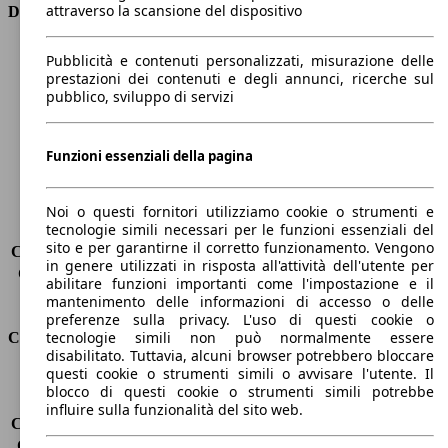
attraverso la scansione del dispositivo
Dimensioni
Lunghezza
4360 mm
Pubblicità e contenuti personalizzati, misurazione delle
Altezza
1470 mm
prestazioni dei contenuti e degli annunci, ricerche sul
pubblico, sviluppo di servizi
Larghezza
1860 mm
Passo
2650 mm
Peso massimo
-
Funzioni essenziali della pagina
Carico massimo
-
Porte
5
Sedili
5
Noi o questi fornitori utilizziamo cookie o strumenti e
tecnologie simili necessari per le funzioni essenziali del
Carico sul tetto
-
sito e per garantirne il corretto funzionamento. Vengono
Capacità di traino (senza freni)
-
in genere utilizzati in risposta all'attività dell'utente per
Capacità di traino (con freni)
-
abilitare funzioni importanti come l'impostazione e il
Volume del bagagliaio
363 - 1262 l
mantenimento delle informazioni di accesso o delle
preferenze sulla privacy. L'uso di questi cookie o
tecnologie simili non può normalmente essere
Consumi
disabilitato. Tuttavia, alcuni browser potrebbero bloccare
questi cookie o strumenti simili o avvisare l'utente. Il
Emissioni di CO2*
175 g/km (komb.)
blocco di questi cookie o strumenti simili potrebbe
Consumo (urbano)
10.0 l/100km
influire sulla funzionalità del sito web.
Consumo (extra-urbano)
6.3 l/100km
Consumo (combinato)*
7.7 l/100km