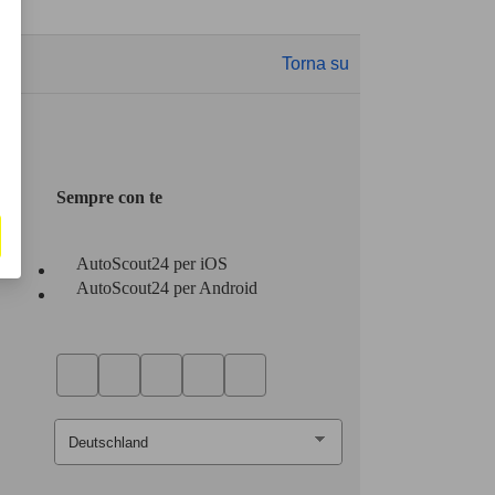
Torna su
Sempre con te
AutoScout24 per iOS
AutoScout24 per Android