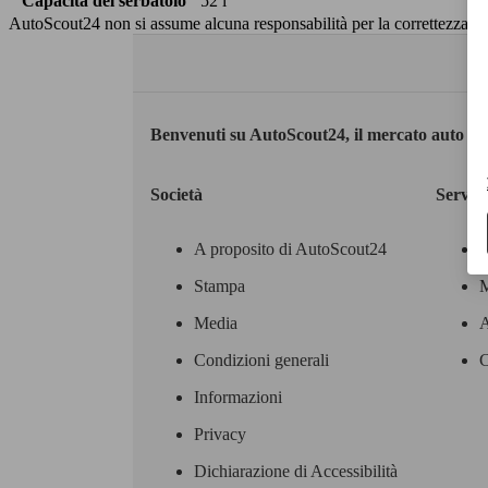
Capacità del serbatoio
52 l
AutoScout24 non si assume alcuna responsabilità per la correttezza dei
Benvenuti su AutoScout24, il mercato auto eu
Società
Servizi
A proposito di AutoScout24
Stampa
M
Media
A
Condizioni generali
C
Informazioni
Privacy
Dichiarazione di Accessibilità