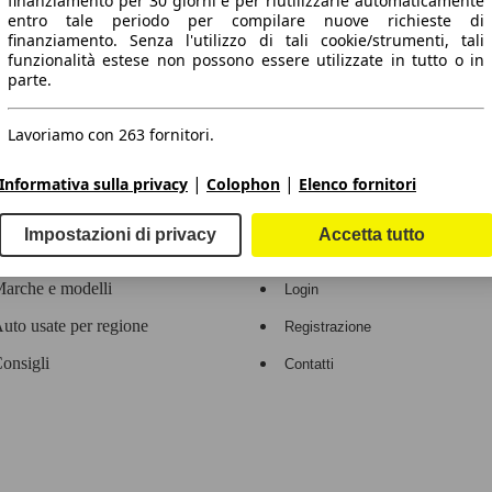
finanziamento per 30 giorni e per riutilizzarle automaticamente
entro tale periodo per compilare nuove richieste di
 dati.
finanziamento. Senza l'utilizzo di tali cookie/strumenti, tali
funzionalità estese non possono essere utilizzate in tutto o in
parte.
Lavoriamo con 263 fornitori.
ropeo.
|
|
Informativa sulla privacy
Colophon
Elenco fornitori
Area rivenditori
Impostazioni di privacy
Accetta tutto
Contatti
Servizi per i dealer
arche e modelli
Login
uto usate per regione
Registrazione
onsigli
Contatti