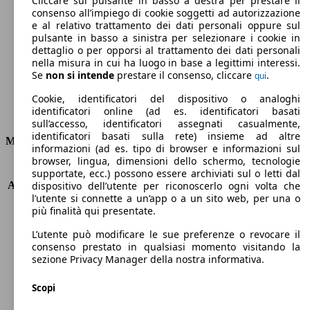
Cliccare sul pulsante in basso a destra per prestare il
consenso all’impiego di cookie soggetti ad autorizzazione
Emissioni di CO2 (combinato)*
e al relativo trattamento dei dati personali oppure sul
pulsante in basso a sinistra per selezionare i cookie in
dettaglio o per opporsi al trattamento dei dati personali
nella misura in cui ha luogo in base a legittimi interessi.
Se
non si intende
prestare il consenso, cliccare
.
qui
Ø 5.6 l/100km
Cookie, identificatori del dispositivo o analoghi
identificatori online (ad es. identificatori basati
Consumi
sull’accesso, identificatori assegnati casualmente,
identificatori basati sulla rete) insieme ad altre
Motore e Prestazioni
informazioni (ad es. tipo di browser e informazioni sul
browser, lingua, dimensioni dello schermo, tecnologie
KW (PS)
92 kW (125 PS)
supportate, ecc.) possono essere archiviati sul o letti dal
Accelerazione (0-100 km/h)
11.7s
dispositivo dell’utente per riconoscerlo ogni volta che
l’utente si connette a un’app o a un sito web, per una o
Velocità massima (km/h)
191 km/h
più finalità qui presentate.
Numero di marce
8
Coppia
170 nm
L’utente può modificare le sue preferenze o revocare il
Cilindrata
999 ccm
consenso prestato in qualsiasi momento visitando la
sezione Privacy Manager della nostra informativa.
Carburante
Benzina
Cilindri
3
Scopi
Trasmissione
Automatico
Tipo di trazione
trazione anteriore