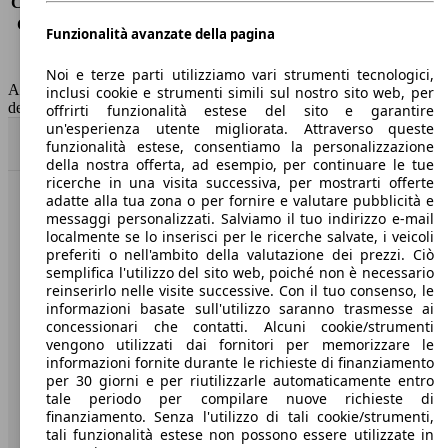
Consumo (extra-urbano)
4.7 l/100km
Consumo (combinato)*
5.6 l/100km
Funzionalità avanzate della pagina
Classe di emissione
Euro 6
Capacità del serbatoio
52 l
Noi e terze parti utilizziamo vari strumenti tecnologici,
AutoScout24 non si assume alcuna responsabilità per la correttezza
inclusi cookie e strumenti simili sul nostro sito web, per
dei dati.
offrirti funzionalità estese del sito e garantire
un'esperienza utente migliorata. Attraverso queste
Torna su
funzionalità estese, consentiamo la personalizzazione
della nostra offerta, ad esempio, per continuare le tue
ricerche in una visita successiva, per mostrarti offerte
adatte alla tua zona o per fornire e valutare pubblicità e
Benvenuti su AutoScout24, il mercato auto europeo.
messaggi personalizzati. Salviamo il tuo indirizzo e-mail
localmente se lo inserisci per le ricerche salvate, i veicoli
preferiti o nell'ambito della valutazione dei prezzi. Ciò
Società
semplifica l'utilizzo del sito web, poiché non è necessario
reinserirlo nelle visite successive. Con il tuo consenso, le
A proposito di AutoScout24
informazioni basate sull'utilizzo saranno trasmesse ai
concessionari che contatti. Alcuni cookie/strumenti
Stampa
vengono utilizzati dai fornitori per memorizzare le
informazioni fornite durante le richieste di finanziamento
Media
per 30 giorni e per riutilizzarle automaticamente entro
tale periodo per compilare nuove richieste di
Condizioni generali
finanziamento. Senza l'utilizzo di tali cookie/strumenti,
tali funzionalità estese non possono essere utilizzate in
Informazioni