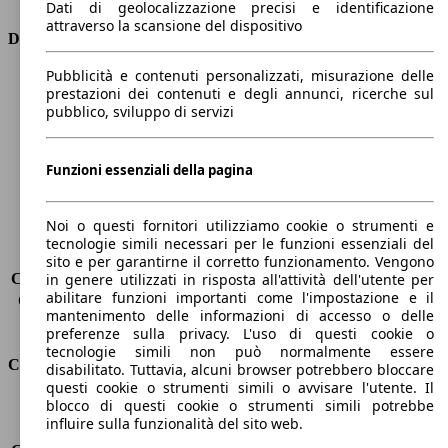
Dati di geolocalizzazione precisi e identificazione
attraverso la scansione del dispositivo
Dimensioni
Pubblicità e contenuti personalizzati, misurazione delle
Lunghezza
4400 mm
prestazioni dei contenuti e degli annunci, ricerche sul
Altezza
1500 mm
pubblico, sviluppo di servizi
Larghezza
1850 mm
Passo
2650 mm
Peso massimo
1905 kg
Funzioni essenziali della pagina
Carico massimo
-
Porte
5
Noi o questi fornitori utilizziamo cookie o strumenti e
Sedili
5
tecnologie simili necessari per le funzioni essenziali del
Carico sul tetto
-
sito e per garantirne il corretto funzionamento. Vengono
Capacità di traino (senza freni)
-
in genere utilizzati in risposta all'attività dell'utente per
abilitare funzioni importanti come l'impostazione e il
Capacità di traino (con freni)
1300 kg
mantenimento delle informazioni di accesso o delle
Volume del bagagliaio
375 - 1354 l
preferenze sulla privacy. L'uso di questi cookie o
tecnologie simili non può normalmente essere
Consumi
disabilitato. Tuttavia, alcuni browser potrebbero bloccare
questi cookie o strumenti simili o avvisare l'utente. Il
blocco di questi cookie o strumenti simili potrebbe
Emissioni di CO2*
116 g/km (komb.)
influire sulla funzionalità del sito web.
Consumo (urbano)
7.1 l/100km