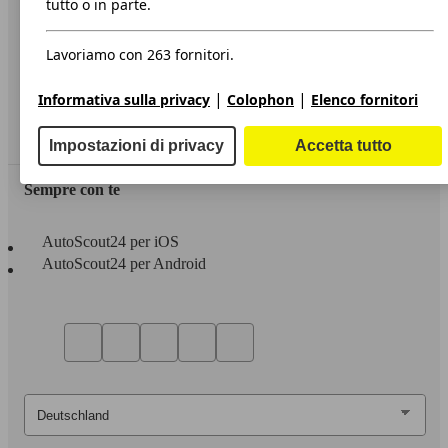
tutto o in parte.
Privacy
Lavoriamo con 263 fornitori.
Dichiarazione di Accessibilità
|
|
Informativa sulla privacy
Colophon
Elenco fornitori
Servizi
Area rivenditori
Impostazioni di privacy
Accetta tutto
Sempre con te
AutoScout24 per iOS
AutoScout24 per Android