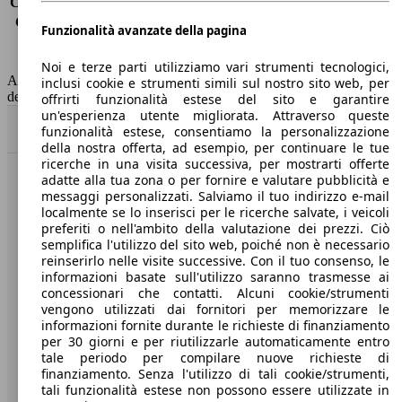
Consumo (extra-urbano)
-
Consumo (combinato)*
4.1 l/100km
Funzionalità avanzate della pagina
Classe di emissione
Euro 6
Capacità del serbatoio
52 l
Noi e terze parti utilizziamo vari strumenti tecnologici,
AutoScout24 non si assume alcuna responsabilità per la correttezza
inclusi cookie e strumenti simili sul nostro sito web, per
dei dati.
offrirti funzionalità estese del sito e garantire
un'esperienza utente migliorata. Attraverso queste
Torna su
funzionalità estese, consentiamo la personalizzazione
della nostra offerta, ad esempio, per continuare le tue
ricerche in una visita successiva, per mostrarti offerte
adatte alla tua zona o per fornire e valutare pubblicità e
Benvenuti su AutoScout24, il mercato auto europeo.
messaggi personalizzati. Salviamo il tuo indirizzo e-mail
localmente se lo inserisci per le ricerche salvate, i veicoli
preferiti o nell'ambito della valutazione dei prezzi. Ciò
Società
semplifica l'utilizzo del sito web, poiché non è necessario
reinserirlo nelle visite successive. Con il tuo consenso, le
A proposito di AutoScout24
informazioni basate sull'utilizzo saranno trasmesse ai
concessionari che contatti. Alcuni cookie/strumenti
Stampa
vengono utilizzati dai fornitori per memorizzare le
informazioni fornite durante le richieste di finanziamento
Media
per 30 giorni e per riutilizzarle automaticamente entro
tale periodo per compilare nuove richieste di
Condizioni generali
finanziamento. Senza l'utilizzo di tali cookie/strumenti,
tali funzionalità estese non possono essere utilizzate in
Informazioni