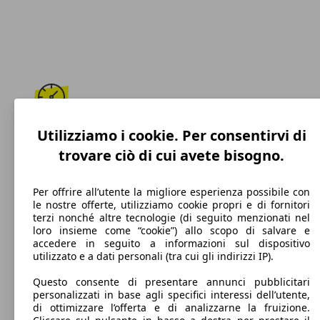
198 km/h
Utilizziamo i cookie. Per consentirvi di
trovare ciò di cui avete bisogno.
Velocità massima
Per offrire all’utente la migliore esperienza possibile con
le nostre offerte, utilizziamo cookie propri e di fornitori
terzi nonché altre tecnologie (di seguito menzionati nel
Elettrica/Benzina
loro insieme come “cookie”) allo scopo di salvare e
accedere in seguito a informazioni sul dispositivo
Carburante
utilizzato e a dati personali (tra cui gli indirizzi IP).
Questo consente di presentare annunci pubblicitari
personalizzati in base agli specifici interessi dell’utente,
di ottimizzare l’offerta e di analizzarne la fruizione.
94 g/km