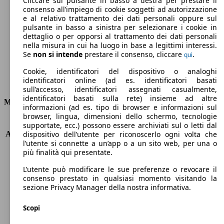
Cliccare sul pulsante in basso a destra per prestare il
consenso all’impiego di cookie soggetti ad autorizzazione
Emissioni di CO2 (combinato)*
e al relativo trattamento dei dati personali oppure sul
pulsante in basso a sinistra per selezionare i cookie in
dettaglio o per opporsi al trattamento dei dati personali
nella misura in cui ha luogo in base a legittimi interessi.
Se
non si intende
prestare il consenso, cliccare
.
qui
Ø 4.1 l/100km
Cookie, identificatori del dispositivo o analoghi
identificatori online (ad es. identificatori basati
Consumi
sull’accesso, identificatori assegnati casualmente,
identificatori basati sulla rete) insieme ad altre
Motore e Prestazioni
informazioni (ad es. tipo di browser e informazioni sul
browser, lingua, dimensioni dello schermo, tecnologie
KW (PS)
92 kW (125 PS)
supportate, ecc.) possono essere archiviati sul o letti dal
Accelerazione (0-100 km/h)
10.0s
dispositivo dell’utente per riconoscerlo ogni volta che
l’utente si connette a un’app o a un sito web, per una o
Velocità massima (km/h)
198 km/h
più finalità qui presentate.
Numero di marce
6
Coppia
170 nm
L’utente può modificare le sue preferenze o revocare il
Cilindrata
999 ccm
consenso prestato in qualsiasi momento visitando la
sezione Privacy Manager della nostra informativa.
Carburante
Elettrica/Benzina
Cilindri
3
Scopi
Trasmissione
Manuale
Tipo di trazione
trazione anteriore