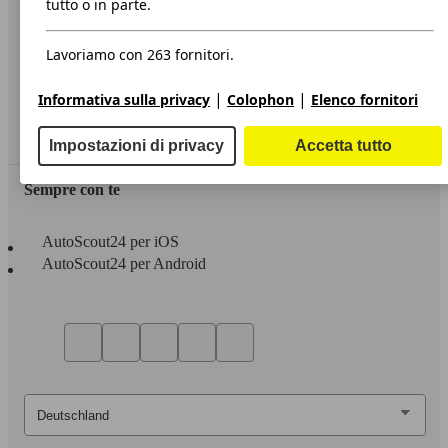
tutto o in parte.
Privacy
Lavoriamo con 263 fornitori.
Dichiarazione di Accessibilità
|
|
Informativa sulla privacy
Colophon
Elenco fornitori
Servizi
Area rivenditori
Impostazioni di privacy
Accetta tutto
Sempre con te
AutoScout24 per iOS
AutoScout24 per Android