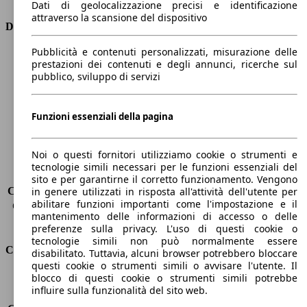
Dati di geolocalizzazione precisi e identificazione
attraverso la scansione del dispositivo
Dimensioni
Pubblicità e contenuti personalizzati, misurazione delle
Lunghezza
4400 mm
prestazioni dei contenuti e degli annunci, ricerche sul
Altezza
1500 mm
pubblico, sviluppo di servizi
Larghezza
1850 mm
Passo
2650 mm
Peso massimo
1890 kg
Funzioni essenziali della pagina
Carico massimo
-
Porte
5
Noi o questi fornitori utilizziamo cookie o strumenti e
Sedili
5
tecnologie simili necessari per le funzioni essenziali del
Carico sul tetto
-
sito e per garantirne il corretto funzionamento. Vengono
Capacità di traino (senza freni)
-
in genere utilizzati in risposta all'attività dell'utente per
abilitare funzioni importanti come l'impostazione e il
Capacità di traino (con freni)
-
mantenimento delle informazioni di accesso o delle
Volume del bagagliaio
375 - 1354 l
preferenze sulla privacy. L'uso di questi cookie o
tecnologie simili non può normalmente essere
Consumi
disabilitato. Tuttavia, alcuni browser potrebbero bloccare
questi cookie o strumenti simili o avvisare l'utente. Il
blocco di questi cookie o strumenti simili potrebbe
Emissioni di CO2*
94 g/km (komb.)
influire sulla funzionalità del sito web.
Consumo (urbano)
-