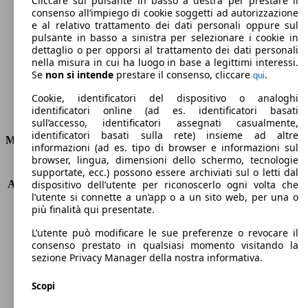
Cliccare sul pulsante in basso a destra per prestare il
consenso all’impiego di cookie soggetti ad autorizzazione
Emissioni di CO2 (combinato)*
e al relativo trattamento dei dati personali oppure sul
pulsante in basso a sinistra per selezionare i cookie in
dettaglio o per opporsi al trattamento dei dati personali
nella misura in cui ha luogo in base a legittimi interessi.
Se
non si intende
prestare il consenso, cliccare
.
qui
Ø 4.1 l/100km
Cookie, identificatori del dispositivo o analoghi
identificatori online (ad es. identificatori basati
Consumi
sull’accesso, identificatori assegnati casualmente,
identificatori basati sulla rete) insieme ad altre
Motore e Prestazioni
informazioni (ad es. tipo di browser e informazioni sul
browser, lingua, dimensioni dello schermo, tecnologie
KW (PS)
114 kW (155 PS)
supportate, ecc.) possono essere archiviati sul o letti dal
Accelerazione (0-100 km/h)
9.0s
dispositivo dell’utente per riconoscerlo ogni volta che
l’utente si connette a un’app o a un sito web, per una o
Velocità massima (km/h)
209 km/h
più finalità qui presentate.
Numero di marce
6
Coppia
190 nm
L’utente può modificare le sue preferenze o revocare il
Cilindrata
999 ccm
consenso prestato in qualsiasi momento visitando la
sezione Privacy Manager della nostra informativa.
Carburante
Elettrica/Benzina
Cilindri
3
Scopi
Trasmissione
Manuale
Tipo di trazione
trazione anteriore