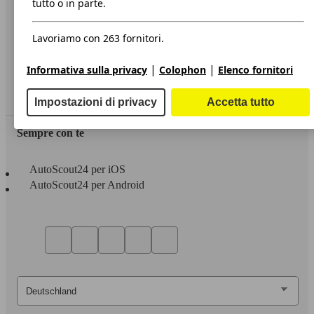
tutto o in parte.
Privacy
Lavoriamo con 263 fornitori.
Dichiarazione di Accessibilità
|
|
Informativa sulla privacy
Colophon
Elenco fornitori
Servizi
Area rivenditori
Impostazioni di privacy
Accetta tutto
Sempre con te
AutoScout24 per iOS
AutoScout24 per Android