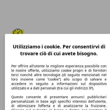
209 km/h
Utilizziamo i cookie. Per consentirvi di
trovare ciò di cui avete bisogno.
Velocità massima
Per offrire all’utente la migliore esperienza possibile con
le nostre offerte, utilizziamo cookie propri e di fornitori
terzi nonché altre tecnologie (di seguito menzionati nel
Elettrica/Benzina
loro insieme come “cookie”) allo scopo di salvare e
accedere in seguito a informazioni sul dispositivo
Carburante
utilizzato e a dati personali (tra cui gli indirizzi IP).
Questo consente di presentare annunci pubblicitari
personalizzati in base agli specifici interessi dell’utente,
di ottimizzare l’offerta e di analizzarne la fruizione.
93 g/km