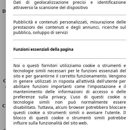
Dati di geolocalizzazione precisi e identificazione
attraverso la scansione del dispositivo
Dimensioni
Pubblicità e contenuti personalizzati, misurazione delle
Lunghezza
4400 mm
prestazioni dei contenuti e degli annunci, ricerche sul
Altezza
1500 mm
pubblico, sviluppo di servizi
Larghezza
1850 mm
Passo
2650 mm
Peso massimo
1890 kg
Funzioni essenziali della pagina
Carico massimo
-
Porte
5
Noi o questi fornitori utilizziamo cookie o strumenti e
Sedili
5
tecnologie simili necessari per le funzioni essenziali del
Carico sul tetto
-
sito e per garantirne il corretto funzionamento. Vengono
Capacità di traino (senza freni)
-
in genere utilizzati in risposta all'attività dell'utente per
abilitare funzioni importanti come l'impostazione e il
Capacità di traino (con freni)
-
mantenimento delle informazioni di accesso o delle
Volume del bagagliaio
375 - 1354 l
preferenze sulla privacy. L'uso di questi cookie o
tecnologie simili non può normalmente essere
Consumi
disabilitato. Tuttavia, alcuni browser potrebbero bloccare
questi cookie o strumenti simili o avvisare l'utente. Il
blocco di questi cookie o strumenti simili potrebbe
Emissioni di CO2*
93 g/km (komb.)
influire sulla funzionalità del sito web.
Consumo (urbano)
-