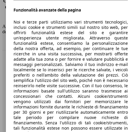
Consumo (extra-urbano)
-
Consumo (combinato)*
4.1 l/100km
Funzionalità avanzate della pagina
Classe di emissione
Euro 6
Capacità del serbatoio
52 l
Noi e terze parti utilizziamo vari strumenti tecnologici,
AutoScout24 non si assume alcuna responsabilità per la correttezza
inclusi cookie e strumenti simili sul nostro sito web, per
dei dati.
offrirti funzionalità estese del sito e garantire
un'esperienza utente migliorata. Attraverso queste
Torna su
funzionalità estese, consentiamo la personalizzazione
della nostra offerta, ad esempio, per continuare le tue
ricerche in una visita successiva, per mostrarti offerte
adatte alla tua zona o per fornire e valutare pubblicità e
Benvenuti su AutoScout24, il mercato auto europeo.
messaggi personalizzati. Salviamo il tuo indirizzo e-mail
localmente se lo inserisci per le ricerche salvate, i veicoli
preferiti o nell'ambito della valutazione dei prezzi. Ciò
Società
semplifica l'utilizzo del sito web, poiché non è necessario
reinserirlo nelle visite successive. Con il tuo consenso, le
A proposito di AutoScout24
informazioni basate sull'utilizzo saranno trasmesse ai
concessionari che contatti. Alcuni cookie/strumenti
Stampa
vengono utilizzati dai fornitori per memorizzare le
informazioni fornite durante le richieste di finanziamento
Media
per 30 giorni e per riutilizzarle automaticamente entro
tale periodo per compilare nuove richieste di
Condizioni generali
finanziamento. Senza l'utilizzo di tali cookie/strumenti,
tali funzionalità estese non possono essere utilizzate in
Informazioni