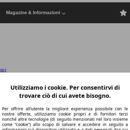
Magazine & Informazioni
nici
owershift
Active 2022, Dal 2021, Altro, Elet
Utilizziamo i cookie. Per consentirvi di
trovare ciò di cui avete bisogno.
Per offrire all’utente la migliore esperienza possibile con le
nostre offerte, utilizziamo cookie propri e di fornitori terzi
nonché altre tecnologie (di seguito menzionati nel loro insieme
come “cookie”) allo scopo di salvare e accedere in seguito a
informazioni sul dispositivo utilizzato e a dati personali (tra cui