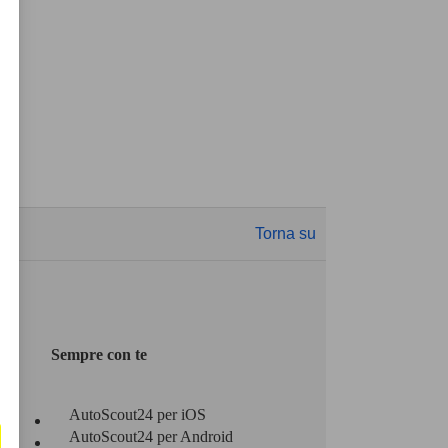
Torna su
Sempre con te
AutoScout24 per iOS
AutoScout24 per Android