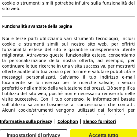
cookie o strumenti simili potrebbe influire sulla funzionalità del
sito web.
Funzionalità avanzate della pagina
Noi e terze parti utilizziamo vari strumenti tecnologici, inclusi
cookie e strumenti simili sul nostro sito web, per offrirti
funzionalità estese del sito e garantire un'esperienza utente
migliorata. Attraverso queste funzionalità estese, consentiamo
la personalizzazione della nostra offerta, ad esempio, per
 dati.
continuare le tue ricerche in una visita successiva, per mostrarti
offerte adatte alla tua zona o per fornire e valutare pubblicità e
messaggi personalizzati. Salviamo il tuo indirizzo e-mail
localmente se lo inserisci per le ricerche salvate, i veicoli
preferiti o nell'ambito della valutazione dei prezzi. Ciò semplifica
ropeo.
l'utilizzo del sito web, poiché non è necessario reinserirlo nelle
visite successive. Con il tuo consenso, le informazioni basate
sull'utilizzo saranno trasmesse ai concessionari che contatti.
Area rivenditori
Alcuni cookie/strumenti vengono utilizzati dai fornitori per
memorizzare le informazioni fornite durante le richieste di
|
|
finanziamento per 30 giorni e per riutilizzarle automaticamente
Informativa sulla privacy
Colophon
Elenco fornitori
Contatti
Servizi per i dealer
entro tale periodo per compilare nuove richieste di
finanziamento. Senza l'utilizzo di tali cookie/strumenti, tali
arche e modelli
Login
Impostazioni di privacy
Accetta tutto