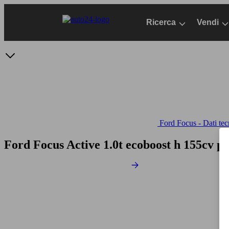
Passa
al
Ricerca
Vendi
contenuto
principale
Ford Focus - Dati tec
Ford Focus Active 1.0t ecoboost h 155cv p