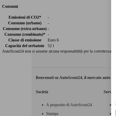
Consumi
Emissioni di CO2*
-
Consumo (urbano)
-
Consumo (extra-urbano)
-
Consumo (combinato)*
-
Classe di emissione
Euro 6
Capacità del serbatoio
52 l
AutoScout24 non si assume alcuna responsabilità per la correttezza dei
Benvenuti su AutoScout24, il mercato auto eu
Società
Servizi
A proposito di AutoScout24
Stampa
M