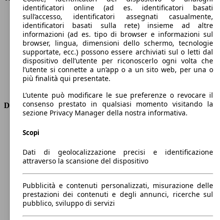
identificatori online (ad es. identificatori basati
Velocità massima (km/h)
211 km/h
sull’accesso, identificatori assegnati casualmente,
Numero di marce
7
identificatori basati sulla rete) insieme ad altre
Coppia
190 nm
informazioni (ad es. tipo di browser e informazioni sul
Cilindrata
999 ccm
browser, lingua, dimensioni dello schermo, tecnologie
supportate, ecc.) possono essere archiviati sul o letti dal
Carburante
Elettrica/Benzina
dispositivo dell’utente per riconoscerlo ogni volta che
Cilindri
3
l’utente si connette a un’app o a un sito web, per una o
Trasmissione
Automatico
più finalità qui presentate.
Tipo di trazione
trazione anteriore
L’utente può modificare le sue preferenze o revocare il
consenso prestato in qualsiasi momento visitando la
Dimensioni
sezione Privacy Manager della nostra informativa.
Lunghezza
4400 mm
Scopi
Altezza
1500 mm
Larghezza
1840 mm
Dati di geolocalizzazione precisi e identificazione
Passo
2700 mm
attraverso la scansione del dispositivo
Peso massimo
1895 kg
Carico massimo
-
Pubblicità e contenuti personalizzati, misurazione delle
Porte
5
prestazioni dei contenuti e degli annunci, ricerche sul
Sedili
5
pubblico, sviluppo di servizi
Carico sul tetto
-