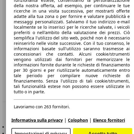
funzionalità estese, consentiamo la personalizzazione
della nostra offerta, ad esempio, per continuare le tue
A proposito di AutoScout24
ricerche in una visita successiva, per mostrarti offerte
adatte alla tua zona o per fornire e valutare pubblicità e
Stampa
messaggi personalizzati. Salviamo il tuo indirizzo e-mail
localmente se lo inserisci per le ricerche salvate, i veicoli
Media
preferiti o nell'ambito della valutazione dei prezzi. Ciò
semplifica l'utilizzo del sito web, poiché non è necessario
Condizioni generali
reinserirlo nelle visite successive. Con il tuo consenso, le
informazioni basate sull'utilizzo saranno trasmesse ai
Informazioni
concessionari che contatti. Alcuni cookie/strumenti
vengono utilizzati dai fornitori per memorizzare le
Privacy
informazioni fornite durante le richieste di finanziamento
per 30 giorni e per riutilizzarle automaticamente entro
Dichiarazione di Accessibilità
tale periodo per compilare nuove richieste di
finanziamento. Senza l'utilizzo di tali cookie/strumenti,
Servizi
tali funzionalità estese non possono essere utilizzate in
tutto o in parte.
Area rivenditori
Lavoriamo con 263 fornitori.
Sempre con te
|
|
Informativa sulla privacy
Colophon
Elenco fornitori
AutoScout24 per iOS
AutoScout24 per Android
Impostazioni di privacy
Accetta tutto