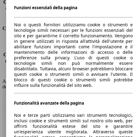
Capacità di traino (senza freni)
-
Funzioni essenziali della pagina
Capacità di traino (con freni)
1100 kg
Volume del bagagliaio
392 - 1354 l
Noi o questi fornitori utilizziamo cookie o strumenti e
Consumi
tecnologie simili necessari per le funzioni essenziali del
sito e per garantirne il corretto funzionamento. Vengono
in genere utilizzati in risposta all'attività dell'utente per
Emissioni di CO2*
-
abilitare funzioni importanti come l'impostazione e il
Consumo (urbano)
-
mantenimento delle informazioni di accesso o delle
Consumo (extra-urbano)
-
preferenze sulla privacy. L'uso di questi cookie o
Consumo (combinato)*
-
tecnologie simili non può normalmente essere
Classe di emissione
Euro 6
disabilitato. Tuttavia, alcuni browser potrebbero bloccare
questi cookie o strumenti simili o avvisare l'utente. Il
Capacità del serbatoio
52 l
blocco di questi cookie o strumenti simili potrebbe
AutoScout24 non si assume alcuna responsabilità per la correttezza
influire sulla funzionalità del sito web.
dei dati.
Torna su
Funzionalità avanzate della pagina
Noi e terze parti utilizziamo vari strumenti tecnologici,
Benvenuti su AutoScout24, il mercato auto europeo.
inclusi cookie e strumenti simili sul nostro sito web, per
offrirti funzionalità estese del sito e garantire
un'esperienza utente migliorata. Attraverso queste
Società