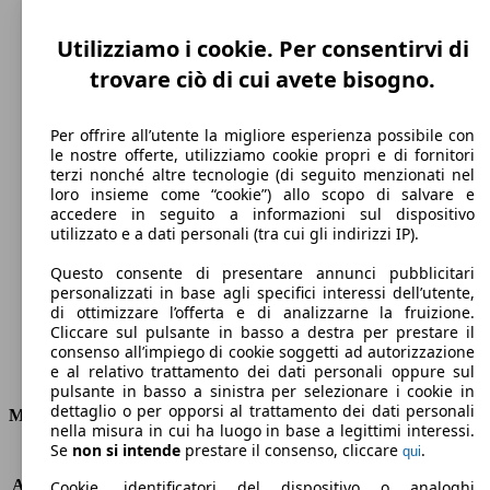
Utilizziamo i cookie. Per consentirvi di
trovare ciò di cui avete bisogno.
Per offrire all’utente la migliore esperienza possibile con
le nostre offerte, utilizziamo cookie propri e di fornitori
terzi nonché altre tecnologie (di seguito menzionati nel
loro insieme come “cookie”) allo scopo di salvare e
211 km/h
accedere in seguito a informazioni sul dispositivo
utilizzato e a dati personali (tra cui gli indirizzi IP).
Velocità massima
Questo consente di presentare annunci pubblicitari
personalizzati in base agli specifici interessi dell’utente,
di ottimizzare l’offerta e di analizzarne la fruizione.
Cliccare sul pulsante in basso a destra per prestare il
Elettrica/Benzina
consenso all’impiego di cookie soggetti ad autorizzazione
e al relativo trattamento dei dati personali oppure sul
Carburante
pulsante in basso a sinistra per selezionare i cookie in
dettaglio o per opporsi al trattamento dei dati personali
Motore e Prestazioni
nella misura in cui ha luogo in base a legittimi interessi.
Se
non si intende
prestare il consenso, cliccare
.
qui
KW (PS)
114 kW (155 PS)
Accelerazione (0-100 km/h)
9.0s
Cookie, identificatori del dispositivo o analoghi