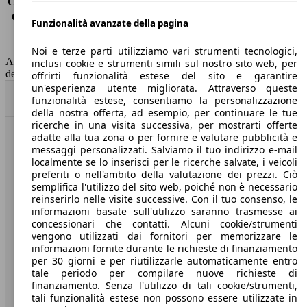
Consumo (extra-urbano)
3.9 l/100km
Consumo (combinato)*
4.2 l/100km
Funzionalità avanzate della pagina
Classe di emissione
Euro 6
Capacità del serbatoio
47 l
Noi e terze parti utilizziamo vari strumenti tecnologici,
AutoScout24 non si assume alcuna responsabilità per la correttezza
inclusi cookie e strumenti simili sul nostro sito web, per
dei dati.
offrirti funzionalità estese del sito e garantire
un'esperienza utente migliorata. Attraverso queste
Torna su
funzionalità estese, consentiamo la personalizzazione
della nostra offerta, ad esempio, per continuare le tue
ricerche in una visita successiva, per mostrarti offerte
adatte alla tua zona o per fornire e valutare pubblicità e
Benvenuti su AutoScout24, il mercato auto europeo.
messaggi personalizzati. Salviamo il tuo indirizzo e-mail
localmente se lo inserisci per le ricerche salvate, i veicoli
preferiti o nell'ambito della valutazione dei prezzi. Ciò
Società
semplifica l'utilizzo del sito web, poiché non è necessario
reinserirlo nelle visite successive. Con il tuo consenso, le
A proposito di AutoScout24
informazioni basate sull'utilizzo saranno trasmesse ai
concessionari che contatti. Alcuni cookie/strumenti
Stampa
vengono utilizzati dai fornitori per memorizzare le
informazioni fornite durante le richieste di finanziamento
Media
per 30 giorni e per riutilizzarle automaticamente entro
tale periodo per compilare nuove richieste di
Condizioni generali
finanziamento. Senza l'utilizzo di tali cookie/strumenti,
tali funzionalità estese non possono essere utilizzate in
Informazioni