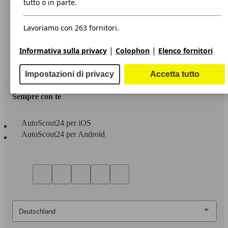
tutto o in parte.
Privacy
Lavoriamo con 263 fornitori.
Dichiarazione di Accessibilità
|
|
Informativa sulla privacy
Colophon
Elenco fornitori
Servizi
Area rivenditori
Impostazioni di privacy
Accetta tutto
Sempre con te
AutoScout24 per iOS
AutoScout24 per Android