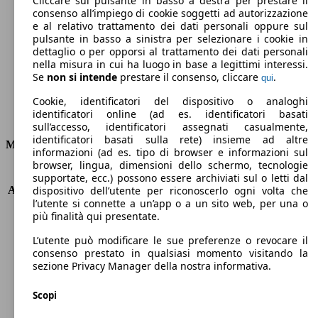
Cliccare sul pulsante in basso a destra per prestare il
consenso all’impiego di cookie soggetti ad autorizzazione
Emissioni di CO2 (combinato)*
e al relativo trattamento dei dati personali oppure sul
pulsante in basso a sinistra per selezionare i cookie in
dettaglio o per opporsi al trattamento dei dati personali
nella misura in cui ha luogo in base a legittimi interessi.
Se
non si intende
prestare il consenso, cliccare
.
qui
Ø 4.2 l/100km
Cookie, identificatori del dispositivo o analoghi
identificatori online (ad es. identificatori basati
Consumi
sull’accesso, identificatori assegnati casualmente,
identificatori basati sulla rete) insieme ad altre
Motore e Prestazioni
informazioni (ad es. tipo di browser e informazioni sul
browser, lingua, dimensioni dello schermo, tecnologie
KW (PS)
88 kW (120 PS)
supportate, ecc.) possono essere archiviati sul o letti dal
Accelerazione (0-100 km/h)
10.7s
dispositivo dell’utente per riconoscerlo ogni volta che
l’utente si connette a un’app o a un sito web, per una o
Velocità massima (km/h)
189 km/h
più finalità qui presentate.
Numero di marce
8
Coppia
300 nm
L’utente può modificare le sue preferenze o revocare il
Cilindrata
1500 ccm
consenso prestato in qualsiasi momento visitando la
sezione Privacy Manager della nostra informativa.
Carburante
Diesel
Cilindri
4
Scopi
Trasmissione
Automatico
Tipo di trazione
trazione anteriore