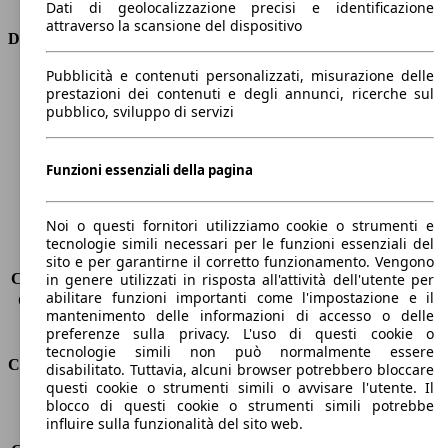
Dati di geolocalizzazione precisi e identificazione
attraverso la scansione del dispositivo
Dimensioni
Pubblicità e contenuti personalizzati, misurazione delle
Lunghezza
4400 mm
prestazioni dei contenuti e degli annunci, ricerche sul
Altezza
1500 mm
pubblico, sviluppo di servizi
Larghezza
1850 mm
Passo
2650 mm
Peso massimo
1910 kg
Funzioni essenziali della pagina
Carico massimo
-
Porte
5
Noi o questi fornitori utilizziamo cookie o strumenti e
Sedili
5
tecnologie simili necessari per le funzioni essenziali del
Carico sul tetto
-
sito e per garantirne il corretto funzionamento. Vengono
Capacità di traino (senza freni)
-
in genere utilizzati in risposta all'attività dell'utente per
abilitare funzioni importanti come l'impostazione e il
Capacità di traino (con freni)
1400 kg
mantenimento delle informazioni di accesso o delle
Volume del bagagliaio
375 - 1354 l
preferenze sulla privacy. L'uso di questi cookie o
tecnologie simili non può normalmente essere
Consumi
disabilitato. Tuttavia, alcuni browser potrebbero bloccare
questi cookie o strumenti simili o avvisare l'utente. Il
blocco di questi cookie o strumenti simili potrebbe
Emissioni di CO2*
106 g/km (komb.)
influire sulla funzionalità del sito web.
Consumo (urbano)
4.7 l/100km