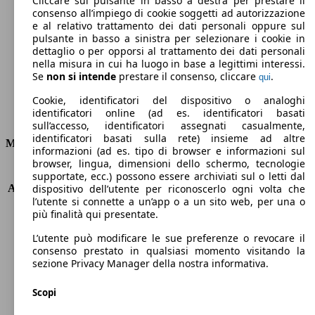
Cliccare sul pulsante in basso a destra per prestare il
consenso all’impiego di cookie soggetti ad autorizzazione
Emissioni di CO2 (combinato)*
e al relativo trattamento dei dati personali oppure sul
pulsante in basso a sinistra per selezionare i cookie in
dettaglio o per opporsi al trattamento dei dati personali
nella misura in cui ha luogo in base a legittimi interessi.
Se
non si intende
prestare il consenso, cliccare
.
qui
Ø 4.2 l/100km
Cookie, identificatori del dispositivo o analoghi
identificatori online (ad es. identificatori basati
Consumi
sull’accesso, identificatori assegnati casualmente,
identificatori basati sulla rete) insieme ad altre
Motore e Prestazioni
informazioni (ad es. tipo di browser e informazioni sul
browser, lingua, dimensioni dello schermo, tecnologie
KW (PS)
88 kW (120 PS)
supportate, ecc.) possono essere archiviati sul o letti dal
Accelerazione (0-100 km/h)
10.7s
dispositivo dell’utente per riconoscerlo ogni volta che
l’utente si connette a un’app o a un sito web, per una o
Velocità massima (km/h)
189 km/h
più finalità qui presentate.
Numero di marce
8
Coppia
300 nm
L’utente può modificare le sue preferenze o revocare il
Cilindrata
1500 ccm
consenso prestato in qualsiasi momento visitando la
sezione Privacy Manager della nostra informativa.
Carburante
Diesel
Cilindri
4
Scopi
Trasmissione
Automatico
Tipo di trazione
trazione anteriore