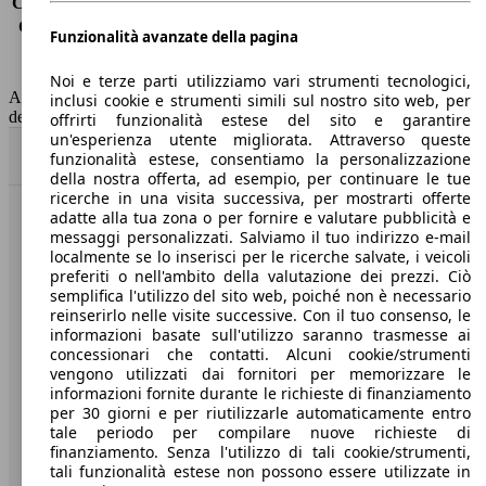
Consumo (extra-urbano)
3.9 l/100km
Consumo (combinato)*
4.2 l/100km
Funzionalità avanzate della pagina
Classe di emissione
Euro 6
Capacità del serbatoio
47 l
Noi e terze parti utilizziamo vari strumenti tecnologici,
AutoScout24 non si assume alcuna responsabilità per la correttezza
inclusi cookie e strumenti simili sul nostro sito web, per
dei dati.
offrirti funzionalità estese del sito e garantire
un'esperienza utente migliorata. Attraverso queste
Torna su
funzionalità estese, consentiamo la personalizzazione
della nostra offerta, ad esempio, per continuare le tue
ricerche in una visita successiva, per mostrarti offerte
adatte alla tua zona o per fornire e valutare pubblicità e
Benvenuti su AutoScout24, il mercato auto europeo.
messaggi personalizzati. Salviamo il tuo indirizzo e-mail
localmente se lo inserisci per le ricerche salvate, i veicoli
preferiti o nell'ambito della valutazione dei prezzi. Ciò
Società
semplifica l'utilizzo del sito web, poiché non è necessario
reinserirlo nelle visite successive. Con il tuo consenso, le
A proposito di AutoScout24
informazioni basate sull'utilizzo saranno trasmesse ai
concessionari che contatti. Alcuni cookie/strumenti
Stampa
vengono utilizzati dai fornitori per memorizzare le
informazioni fornite durante le richieste di finanziamento
Media
per 30 giorni e per riutilizzarle automaticamente entro
tale periodo per compilare nuove richieste di
Condizioni generali
finanziamento. Senza l'utilizzo di tali cookie/strumenti,
tali funzionalità estese non possono essere utilizzate in
Informazioni