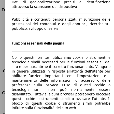
Dati di geolocalizzazione precisi e identificazione
attraverso la scansione del dispositivo
Dimensioni
Pubblicità e contenuti personalizzati, misurazione delle
Lunghezza
4400 mm
prestazioni dei contenuti e degli annunci, ricerche sul
Altezza
1500 mm
pubblico, sviluppo di servizi
Larghezza
1850 mm
Passo
2650 mm
Peso massimo
1910 kg
Funzioni essenziali della pagina
Carico massimo
-
Porte
5
Noi o questi fornitori utilizziamo cookie o strumenti e
Sedili
5
tecnologie simili necessari per le funzioni essenziali del
Carico sul tetto
-
sito e per garantirne il corretto funzionamento. Vengono
Capacità di traino (senza freni)
-
in genere utilizzati in risposta all'attività dell'utente per
abilitare funzioni importanti come l'impostazione e il
Capacità di traino (con freni)
1400 kg
mantenimento delle informazioni di accesso o delle
Volume del bagagliaio
375 - 1354 l
preferenze sulla privacy. L'uso di questi cookie o
tecnologie simili non può normalmente essere
Consumi
disabilitato. Tuttavia, alcuni browser potrebbero bloccare
questi cookie o strumenti simili o avvisare l'utente. Il
blocco di questi cookie o strumenti simili potrebbe
Emissioni di CO2*
110 g/km (komb.)
influire sulla funzionalità del sito web.
Consumo (urbano)
4.7 l/100km