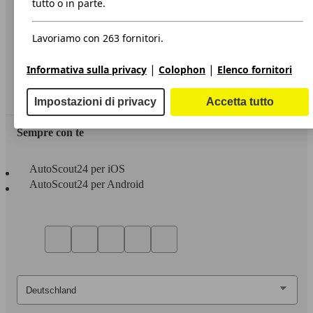
tutto o in parte.
Privacy
Lavoriamo con 263 fornitori.
Dichiarazione di Accessibilità
|
|
Informativa sulla privacy
Colophon
Elenco fornitori
Servizi
Area rivenditori
Impostazioni di privacy
Accetta tutto
Sempre con te
AutoScout24 per iOS
AutoScout24 per Android