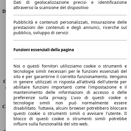
Dati di geolocalizzazione precisi e identificazione
attraverso la scansione del dispositivo
Dimensioni
Pubblicità e contenuti personalizzati, misurazione delle
Lunghezza
4400 mm
prestazioni dei contenuti e degli annunci, ricerche sul
Altezza
1500 mm
pubblico, sviluppo di servizi
Larghezza
1850 mm
Passo
2650 mm
Peso massimo
1910 kg
Funzioni essenziali della pagina
Carico massimo
-
Porte
5
Noi o questi fornitori utilizziamo cookie o strumenti e
Sedili
5
tecnologie simili necessari per le funzioni essenziali del
Carico sul tetto
-
sito e per garantirne il corretto funzionamento. Vengono
Capacità di traino (senza freni)
-
in genere utilizzati in risposta all'attività dell'utente per
abilitare funzioni importanti come l'impostazione e il
Capacità di traino (con freni)
1400 kg
mantenimento delle informazioni di accesso o delle
Volume del bagagliaio
375 - 1354 l
preferenze sulla privacy. L'uso di questi cookie o
tecnologie simili non può normalmente essere
Consumi
disabilitato. Tuttavia, alcuni browser potrebbero bloccare
questi cookie o strumenti simili o avvisare l'utente. Il
blocco di questi cookie o strumenti simili potrebbe
Emissioni di CO2*
104 g/km (komb.)
influire sulla funzionalità del sito web.
Consumo (urbano)
4.7 l/100km