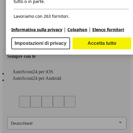
tutto o in parte.
Privacy
Lavoriamo con 263 fornitori.
Dichiarazione di Accessibilità
|
|
Informativa sulla privacy
Colophon
Elenco fornitori
Servizi
Area rivenditori
Impostazioni di privacy
Accetta tutto
Sempre con te
AutoScout24 per iOS
AutoScout24 per Android