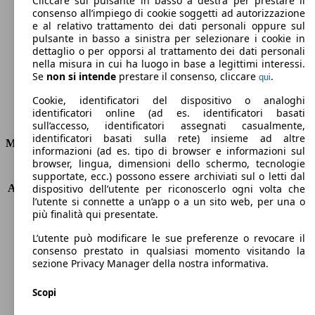
Cliccare sul pulsante in basso a destra per prestare il
consenso all’impiego di cookie soggetti ad autorizzazione
Emissioni di CO2 (combinato)*
e al relativo trattamento dei dati personali oppure sul
pulsante in basso a sinistra per selezionare i cookie in
dettaglio o per opporsi al trattamento dei dati personali
nella misura in cui ha luogo in base a legittimi interessi.
Se
non si intende
prestare il consenso, cliccare
.
qui
Ø 4.2 l/100km
Cookie, identificatori del dispositivo o analoghi
identificatori online (ad es. identificatori basati
Consumi
sull’accesso, identificatori assegnati casualmente,
identificatori basati sulla rete) insieme ad altre
Motore e Prestazioni
informazioni (ad es. tipo di browser e informazioni sul
browser, lingua, dimensioni dello schermo, tecnologie
KW (PS)
88 kW (120 PS)
supportate, ecc.) possono essere archiviati sul o letti dal
Accelerazione (0-100 km/h)
10.7s
dispositivo dell’utente per riconoscerlo ogni volta che
l’utente si connette a un’app o a un sito web, per una o
Velocità massima (km/h)
189 km/h
più finalità qui presentate.
Numero di marce
8
Coppia
300 nm
L’utente può modificare le sue preferenze o revocare il
Cilindrata
1500 ccm
consenso prestato in qualsiasi momento visitando la
sezione Privacy Manager della nostra informativa.
Carburante
Diesel
Cilindri
4
Scopi
Trasmissione
Automatico
Tipo di trazione
trazione anteriore