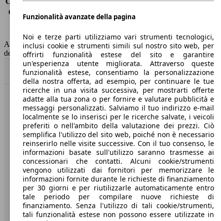
Consumo (extra-urbano)
3.9 l/100km
Consumo (combinato)*
4.2 l/100km
Funzionalità avanzate della pagina
Classe di emissione
Euro 6
Capacità del serbatoio
47 l
Noi e terze parti utilizziamo vari strumenti tecnologici,
AutoScout24 non si assume alcuna responsabilità per la correttezza
inclusi cookie e strumenti simili sul nostro sito web, per
dei dati.
offrirti funzionalità estese del sito e garantire
un'esperienza utente migliorata. Attraverso queste
Torna su
funzionalità estese, consentiamo la personalizzazione
della nostra offerta, ad esempio, per continuare le tue
ricerche in una visita successiva, per mostrarti offerte
adatte alla tua zona o per fornire e valutare pubblicità e
Benvenuti su AutoScout24, il mercato auto europeo.
messaggi personalizzati. Salviamo il tuo indirizzo e-mail
localmente se lo inserisci per le ricerche salvate, i veicoli
preferiti o nell'ambito della valutazione dei prezzi. Ciò
Società
semplifica l'utilizzo del sito web, poiché non è necessario
reinserirlo nelle visite successive. Con il tuo consenso, le
A proposito di AutoScout24
informazioni basate sull'utilizzo saranno trasmesse ai
concessionari che contatti. Alcuni cookie/strumenti
Stampa
vengono utilizzati dai fornitori per memorizzare le
informazioni fornite durante le richieste di finanziamento
Media
per 30 giorni e per riutilizzarle automaticamente entro
tale periodo per compilare nuove richieste di
Condizioni generali
finanziamento. Senza l'utilizzo di tali cookie/strumenti,
tali funzionalità estese non possono essere utilizzate in
Informazioni