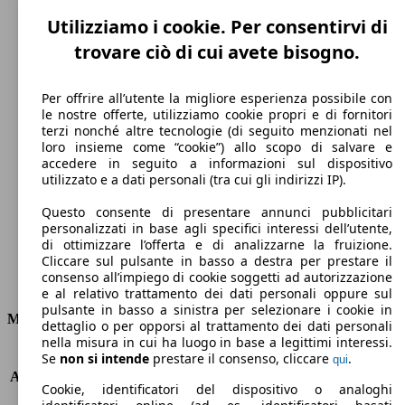
Utilizziamo i cookie. Per consentirvi di
trovare ciò di cui avete bisogno.
Per offrire all’utente la migliore esperienza possibile con
le nostre offerte, utilizziamo cookie propri e di fornitori
terzi nonché altre tecnologie (di seguito menzionati nel
190 km/h
loro insieme come “cookie”) allo scopo di salvare e
accedere in seguito a informazioni sul dispositivo
Velocità massima
utilizzato e a dati personali (tra cui gli indirizzi IP).
Questo consente di presentare annunci pubblicitari
personalizzati in base agli specifici interessi dell’utente,
di ottimizzare l’offerta e di analizzarne la fruizione.
Diesel
Cliccare sul pulsante in basso a destra per prestare il
consenso all’impiego di cookie soggetti ad autorizzazione
Carburante
e al relativo trattamento dei dati personali oppure sul
pulsante in basso a sinistra per selezionare i cookie in
Motore e Prestazioni
dettaglio o per opporsi al trattamento dei dati personali
nella misura in cui ha luogo in base a legittimi interessi.
KW (PS)
85 kW (115 PS)
Se
non si intende
prestare il consenso, cliccare
.
qui
Accelerazione (0-100 km/h)
10.6s
Cookie, identificatori del dispositivo o analoghi
Velocità massima (km/h)
190 km/h