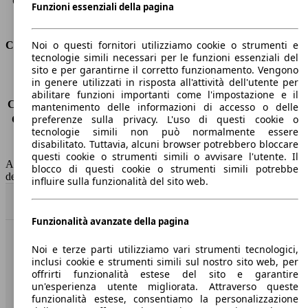
Capacità di traino (con freni)
-
Funzioni essenziali della pagina
Volume del bagagliaio
392 - 1354 l
Noi o questi fornitori utilizziamo cookie o strumenti e
Consumi
tecnologie simili necessari per le funzioni essenziali del
sito e per garantirne il corretto funzionamento. Vengono
Emissioni di CO2*
-
in genere utilizzati in risposta all'attività dell'utente per
Consumo (urbano)
-
abilitare funzioni importanti come l'impostazione e il
Consumo (extra-urbano)
-
mantenimento delle informazioni di accesso o delle
preferenze sulla privacy. L'uso di questi cookie o
Consumo (combinato)*
-
tecnologie simili non può normalmente essere
Classe di emissione
Euro 6
disabilitato. Tuttavia, alcuni browser potrebbero bloccare
Capacità del serbatoio
47 l
questi cookie o strumenti simili o avvisare l'utente. Il
AutoScout24 non si assume alcuna responsabilità per la correttezza
blocco di questi cookie o strumenti simili potrebbe
dei dati.
influire sulla funzionalità del sito web.
Torna su
Funzionalità avanzate della pagina
Benvenuti su AutoScout24, il mercato auto europeo.
Noi e terze parti utilizziamo vari strumenti tecnologici,
inclusi cookie e strumenti simili sul nostro sito web, per
offrirti funzionalità estese del sito e garantire
Società
un'esperienza utente migliorata. Attraverso queste
funzionalità estese, consentiamo la personalizzazione