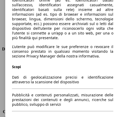
identificatori online (ad es. identificatori basati
Numero di marce
8
sull’accesso, identificatori assegnati casualmente,
Coppia
300 nm
identificatori basati sulla rete) insieme ad altre
informazioni (ad es. tipo di browser e informazioni sul
Cilindrata
1500 ccm
browser, lingua, dimensioni dello schermo, tecnologie
Carburante
Diesel
supportate, ecc.) possono essere archiviati sul o letti dal
Cilindri
4
dispositivo dell’utente per riconoscerlo ogni volta che
Trasmissione
Automatico
l’utente si connette a un’app o a un sito web, per una o
più finalità qui presentate.
Tipo di trazione
trazione anteriore
L’utente può modificare le sue preferenze o revocare il
Dimensioni
consenso prestato in qualsiasi momento visitando la
sezione Privacy Manager della nostra informativa.
Lunghezza
4400 mm
Altezza
1500 mm
Scopi
Larghezza
1840 mm
Dati di geolocalizzazione precisi e identificazione
Passo
2700 mm
attraverso la scansione del dispositivo
Peso massimo
1910 kg
Carico massimo
-
Porte
5
Pubblicità e contenuti personalizzati, misurazione delle
prestazioni dei contenuti e degli annunci, ricerche sul
Sedili
5
pubblico, sviluppo di servizi
Carico sul tetto
-
Capacità di traino (senza freni)
-