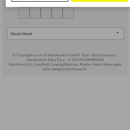
© Copyright
a cura di AutoScout24 GmbH. Tutti i diritti riservati. |
AutoScout24 Italia S.p.a. - P. IVA IT03384980284
AutoScout24.it, AutoProff, LeasingMarkt.de, Media e Smyle fanno parte
della famiglia AutoScout24.