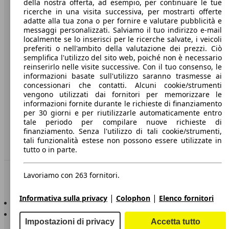
della nostra offerta, ad esempio, per continuare le tue
A proposito di AutoScout24
ricerche in una visita successiva, per mostrarti offerte
adatte alla tua zona o per fornire e valutare pubblicità e
Stampa
messaggi personalizzati. Salviamo il tuo indirizzo e-mail
localmente se lo inserisci per le ricerche salvate, i veicoli
Media
preferiti o nell'ambito della valutazione dei prezzi. Ciò
Condizioni generali
semplifica l'utilizzo del sito web, poiché non è necessario
reinserirlo nelle visite successive. Con il tuo consenso, le
Informazioni
informazioni basate sull'utilizzo saranno trasmesse ai
concessionari che contatti. Alcuni cookie/strumenti
Privacy
vengono utilizzati dai fornitori per memorizzare le
informazioni fornite durante le richieste di finanziamento
Dichiarazione di Accessibilità
per 30 giorni e per riutilizzarle automaticamente entro
tale periodo per compilare nuove richieste di
finanziamento. Senza l'utilizzo di tali cookie/strumenti,
Servizi
tali funzionalità estese non possono essere utilizzate in
Area rivenditori
tutto o in parte.
Sempre con te
Lavoriamo con 263 fornitori.
|
|
Informativa sulla privacy
Colophon
Elenco fornitori
AutoScout24 per iOS
AutoScout24 per Android
Impostazioni di privacy
Accetta tutto