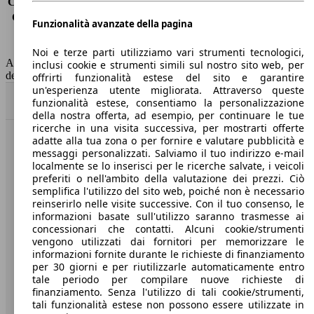
Consumo (extra-urbano)
3.9 l/100km
Consumo (combinato)*
4.4 l/100km
Funzionalità avanzate della pagina
Classe di emissione
Euro 6
Capacità del serbatoio
47 l
Noi e terze parti utilizziamo vari strumenti tecnologici,
AutoScout24 non si assume alcuna responsabilità per la correttezza
inclusi cookie e strumenti simili sul nostro sito web, per
dei dati.
offrirti funzionalità estese del sito e garantire
un'esperienza utente migliorata. Attraverso queste
Torna su
funzionalità estese, consentiamo la personalizzazione
della nostra offerta, ad esempio, per continuare le tue
ricerche in una visita successiva, per mostrarti offerte
adatte alla tua zona o per fornire e valutare pubblicità e
Benvenuti su AutoScout24, il mercato auto europeo.
messaggi personalizzati. Salviamo il tuo indirizzo e-mail
localmente se lo inserisci per le ricerche salvate, i veicoli
preferiti o nell'ambito della valutazione dei prezzi. Ciò
Società
semplifica l'utilizzo del sito web, poiché non è necessario
reinserirlo nelle visite successive. Con il tuo consenso, le
A proposito di AutoScout24
informazioni basate sull'utilizzo saranno trasmesse ai
concessionari che contatti. Alcuni cookie/strumenti
Stampa
vengono utilizzati dai fornitori per memorizzare le
informazioni fornite durante le richieste di finanziamento
Media
per 30 giorni e per riutilizzarle automaticamente entro
tale periodo per compilare nuove richieste di
Condizioni generali
finanziamento. Senza l'utilizzo di tali cookie/strumenti,
tali funzionalità estese non possono essere utilizzate in
Informazioni