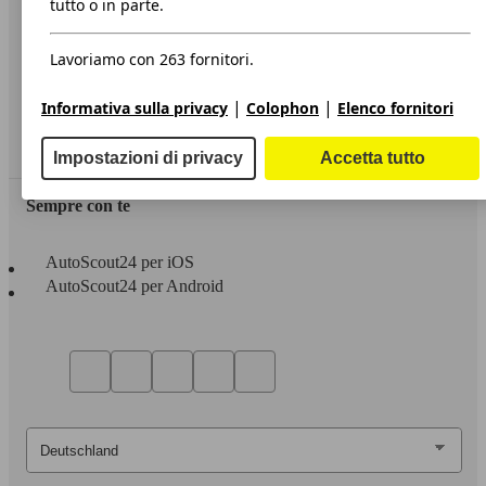
tutto o in parte.
Privacy
Lavoriamo con 263 fornitori.
Dichiarazione di Accessibilità
|
|
Informativa sulla privacy
Colophon
Elenco fornitori
Servizi
Area rivenditori
Impostazioni di privacy
Accetta tutto
Sempre con te
AutoScout24 per iOS
AutoScout24 per Android