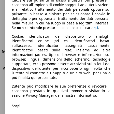
Cliccare sul pulsante in basso a destra per prestare il
consenso all’impiego di cookie soggetti ad autorizzazione
Emissioni di CO2 (combinato)*
e al relativo trattamento dei dati personali oppure sul
pulsante in basso a sinistra per selezionare i cookie in
dettaglio o per opporsi al trattamento dei dati personali
nella misura in cui ha luogo in base a legittimi interessi.
Se
non si intende
prestare il consenso, cliccare
.
qui
Ø 4.4 l/100km
Cookie, identificatori del dispositivo o analoghi
identificatori online (ad es. identificatori basati
Consumi
sull’accesso, identificatori assegnati casualmente,
identificatori basati sulla rete) insieme ad altre
Motore e Prestazioni
informazioni (ad es. tipo di browser e informazioni sul
browser, lingua, dimensioni dello schermo, tecnologie
KW (PS)
110 kW (150 PS)
supportate, ecc.) possono essere archiviati sul o letti dal
Accelerazione (0-100 km/h)
9.3s
dispositivo dell’utente per riconoscerlo ogni volta che
l’utente si connette a un’app o a un sito web, per una o
Velocità massima (km/h)
205 km/h
più finalità qui presentate.
Numero di marce
8
Coppia
370 nm
L’utente può modificare le sue preferenze o revocare il
Cilindrata
1996 ccm
consenso prestato in qualsiasi momento visitando la
sezione Privacy Manager della nostra informativa.
Carburante
Diesel
Cilindri
4
Scopi
Trasmissione
Automatico
Tipo di trazione
trazione anteriore