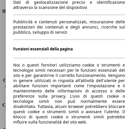
Dati di geolocalizzazione precisi e identificazione
attraverso la scansione del dispositivo
Dimensioni
Pubblicità e contenuti personalizzati, misurazione delle
Lunghezza
4400 mm
prestazioni dei contenuti e degli annunci, ricerche sul
Altezza
1500 mm
pubblico, sviluppo di servizi
Larghezza
1850 mm
Passo
2650 mm
Peso massimo
2045 kg
Funzioni essenziali della pagina
Carico massimo
-
Porte
5
Noi o questi fornitori utilizziamo cookie o strumenti e
Sedili
5
tecnologie simili necessari per le funzioni essenziali del
Carico sul tetto
-
sito e per garantirne il corretto funzionamento. Vengono
Capacità di traino (senza freni)
-
in genere utilizzati in risposta all'attività dell'utente per
abilitare funzioni importanti come l'impostazione e il
Capacità di traino (con freni)
1600 kg
mantenimento delle informazioni di accesso o delle
Volume del bagagliaio
375 - 1354 l
preferenze sulla privacy. L'uso di questi cookie o
tecnologie simili non può normalmente essere
Consumi
disabilitato. Tuttavia, alcuni browser potrebbero bloccare
questi cookie o strumenti simili o avvisare l'utente. Il
blocco di questi cookie o strumenti simili potrebbe
Emissioni di CO2*
114 g/km (komb.)
influire sulla funzionalità del sito web.
Consumo (urbano)
5.3 l/100km