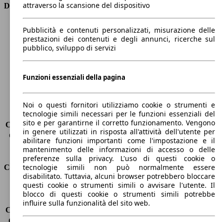
attraverso la scansione del dispositivo
Dimensioni
Lunghezza
4400 mm
Pubblicità e contenuti personalizzati, misurazione delle
Altezza
1500 mm
prestazioni dei contenuti e degli annunci, ricerche sul
pubblico, sviluppo di servizi
Larghezza
1850 mm
Passo
2650 mm
Peso massimo
2045 kg
Funzioni essenziali della pagina
Carico massimo
-
Porte
5
Sedili
5
Noi o questi fornitori utilizziamo cookie o strumenti e
tecnologie simili necessari per le funzioni essenziali del
Carico sul tetto
-
sito e per garantirne il corretto funzionamento. Vengono
Capacità di traino (senza freni)
-
in genere utilizzati in risposta all'attività dell'utente per
Capacità di traino (con freni)
1600 kg
abilitare funzioni importanti come l'impostazione e il
Volume del bagagliaio
375 - 1354 l
mantenimento delle informazioni di accesso o delle
preferenze sulla privacy. L'uso di questi cookie o
tecnologie simili non può normalmente essere
Consumi
disabilitato. Tuttavia, alcuni browser potrebbero bloccare
questi cookie o strumenti simili o avvisare l'utente. Il
Emissioni di CO2*
111 g/km (komb.)
blocco di questi cookie o strumenti simili potrebbe
Consumo (urbano)
5.3 l/100km
influire sulla funzionalità del sito web.
Consumo (extra-urbano)
3.9 l/100km
Consumo (combinato)*
4.4 l/100km