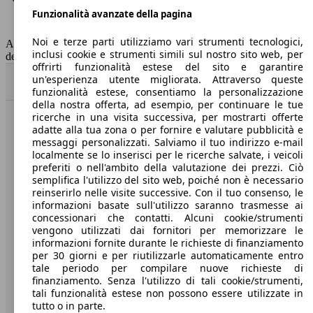
Funzionalità avanzate della pagina
Classe di emissione
Euro 6
Capacità del serbatoio
47 l
Noi e terze parti utilizziamo vari strumenti tecnologici,
AutoScout24 non si assume alcuna responsabilità per la correttezza
inclusi cookie e strumenti simili sul nostro sito web, per
dei dati.
offrirti funzionalità estese del sito e garantire
un'esperienza utente migliorata. Attraverso queste
Torna su
funzionalità estese, consentiamo la personalizzazione
della nostra offerta, ad esempio, per continuare le tue
ricerche in una visita successiva, per mostrarti offerte
Benvenuti su AutoScout24, il mercato auto europeo.
adatte alla tua zona o per fornire e valutare pubblicità e
messaggi personalizzati. Salviamo il tuo indirizzo e-mail
localmente se lo inserisci per le ricerche salvate, i veicoli
Società
preferiti o nell'ambito della valutazione dei prezzi. Ciò
semplifica l'utilizzo del sito web, poiché non è necessario
reinserirlo nelle visite successive. Con il tuo consenso, le
A proposito di AutoScout24
informazioni basate sull'utilizzo saranno trasmesse ai
concessionari che contatti. Alcuni cookie/strumenti
Stampa
vengono utilizzati dai fornitori per memorizzare le
informazioni fornite durante le richieste di finanziamento
Media
per 30 giorni e per riutilizzarle automaticamente entro
Condizioni generali
tale periodo per compilare nuove richieste di
finanziamento. Senza l'utilizzo di tali cookie/strumenti,
Informazioni
tali funzionalità estese non possono essere utilizzate in
tutto o in parte.