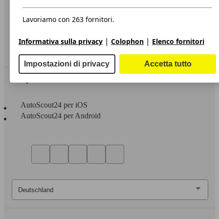
Privacy
Dichiarazione di Accessibilità
Lavoriamo con 263 fornitori.
Servizi
|
|
Informativa sulla privacy
Colophon
Elenco fornitori
Area rivenditori
Impostazioni di privacy
Accetta tutto
Sempre con te
AutoScout24 per iOS
AutoScout24 per Android