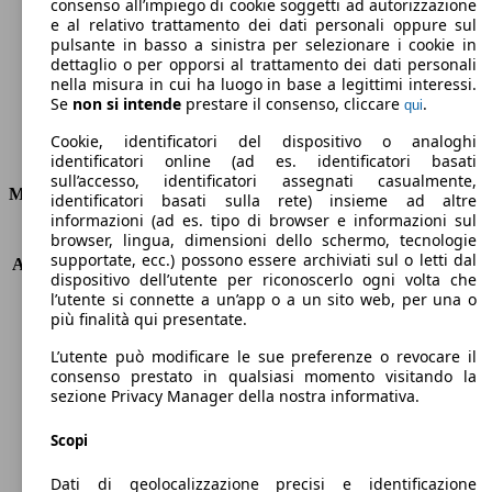
Emissioni di CO2 (combinato)*
consenso all’impiego di cookie soggetti ad autorizzazione
e al relativo trattamento dei dati personali oppure sul
pulsante in basso a sinistra per selezionare i cookie in
dettaglio o per opporsi al trattamento dei dati personali
nella misura in cui ha luogo in base a legittimi interessi.
Se
non si intende
prestare il consenso, cliccare
.
qui
Ø 4.4 l/100km
Cookie, identificatori del dispositivo o analoghi
Consumi
identificatori online (ad es. identificatori basati
sull’accesso, identificatori assegnati casualmente,
Motore e Prestazioni
identificatori basati sulla rete) insieme ad altre
informazioni (ad es. tipo di browser e informazioni sul
browser, lingua, dimensioni dello schermo, tecnologie
KW (PS)
110 kW (150 PS)
supportate, ecc.) possono essere archiviati sul o letti dal
Accelerazione (0-100 km/h)
9.3s
dispositivo dell’utente per riconoscerlo ogni volta che
Velocità massima (km/h)
205 km/h
l’utente si connette a un’app o a un sito web, per una o
Numero di marce
8
più finalità qui presentate.
Coppia
370 nm
L’utente può modificare le sue preferenze o revocare il
Cilindrata
1996 ccm
consenso prestato in qualsiasi momento visitando la
Carburante
Diesel
sezione Privacy Manager della nostra informativa.
Cilindri
4
Trasmissione
Automatico
Scopi
Tipo di trazione
trazione anteriore
Dati di geolocalizzazione precisi e identificazione