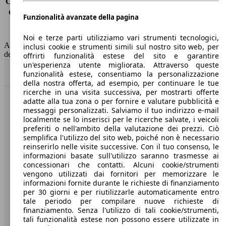
Consumo (extra-urbano)
4.9 l/100km
Consumo (combinato)*
5.8 l/100km
Funzionalità avanzate della pagina
Classe di emissione
Euro 6
Capacità del serbatoio
52 l
Noi e terze parti utilizziamo vari strumenti tecnologici,
AutoScout24 non si assume alcuna responsabilità per la correttezza
inclusi cookie e strumenti simili sul nostro sito web, per
dei dati.
offrirti funzionalità estese del sito e garantire
un'esperienza utente migliorata. Attraverso queste
Torna su
funzionalità estese, consentiamo la personalizzazione
della nostra offerta, ad esempio, per continuare le tue
ricerche in una visita successiva, per mostrarti offerte
adatte alla tua zona o per fornire e valutare pubblicità e
Benvenuti su AutoScout24, il mercato auto europeo.
messaggi personalizzati. Salviamo il tuo indirizzo e-mail
localmente se lo inserisci per le ricerche salvate, i veicoli
preferiti o nell'ambito della valutazione dei prezzi. Ciò
Società
semplifica l'utilizzo del sito web, poiché non è necessario
reinserirlo nelle visite successive. Con il tuo consenso, le
A proposito di AutoScout24
informazioni basate sull'utilizzo saranno trasmesse ai
concessionari che contatti. Alcuni cookie/strumenti
Stampa
vengono utilizzati dai fornitori per memorizzare le
informazioni fornite durante le richieste di finanziamento
Media
per 30 giorni e per riutilizzarle automaticamente entro
tale periodo per compilare nuove richieste di
Condizioni generali
finanziamento. Senza l'utilizzo di tali cookie/strumenti,
tali funzionalità estese non possono essere utilizzate in
Informazioni