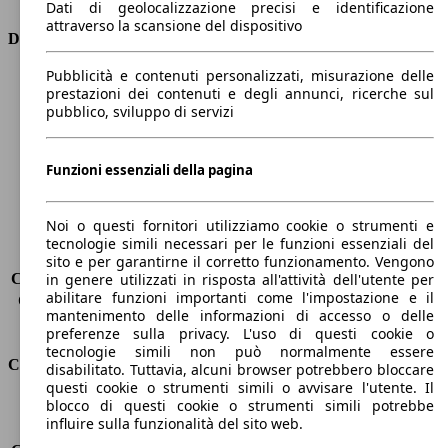
Dati di geolocalizzazione precisi e identificazione
attraverso la scansione del dispositivo
Dimensioni
Pubblicità e contenuti personalizzati, misurazione delle
Lunghezza
4690 mm
prestazioni dei contenuti e degli annunci, ricerche sul
Altezza
1530 mm
pubblico, sviluppo di servizi
Larghezza
1850 mm
Passo
2650 mm
Peso massimo
1970 kg
Funzioni essenziali della pagina
Carico massimo
-
Porte
5
Noi o questi fornitori utilizziamo cookie o strumenti e
Sedili
5
tecnologie simili necessari per le funzioni essenziali del
Carico sul tetto
-
sito e per garantirne il corretto funzionamento. Vengono
Capacità di traino (senza freni)
-
in genere utilizzati in risposta all'attività dell'utente per
abilitare funzioni importanti come l'impostazione e il
Capacità di traino (con freni)
1300 kg
mantenimento delle informazioni di accesso o delle
Volume del bagagliaio
608 - 1653 l
preferenze sulla privacy. L'uso di questi cookie o
tecnologie simili non può normalmente essere
Consumi
disabilitato. Tuttavia, alcuni browser potrebbero bloccare
questi cookie o strumenti simili o avvisare l'utente. Il
blocco di questi cookie o strumenti simili potrebbe
Emissioni di CO2*
117 g/km (komb.)
influire sulla funzionalità del sito web.
Consumo (urbano)
7.3 l/100km