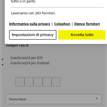
tutto o in parte.
Privacy
Lavoriamo con 263 fornitori.
Dichiarazione di Accessibilità
|
|
Informativa sulla privacy
Colophon
Elenco fornitori
Servizi
Area rivenditori
Impostazioni di privacy
Accetta tutto
Sempre con te
AutoScout24 per iOS
AutoScout24 per Android