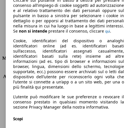
Cliccare sul pulsante in basso a destra per prestare il
consenso all’impiego di cookie soggetti ad autorizzazione
Emissioni di CO2 (combinato)*
e al relativo trattamento dei dati personali oppure sul
pulsante in basso a sinistra per selezionare i cookie in
dettaglio o per opporsi al trattamento dei dati personali
nella misura in cui ha luogo in base a legittimi interessi.
Se
non si intende
prestare il consenso, cliccare
.
qui
Ø 5.8 l/100km
Cookie, identificatori del dispositivo o analoghi
identificatori online (ad es. identificatori basati
Consumi
sull’accesso, identificatori assegnati casualmente,
identificatori basati sulla rete) insieme ad altre
Motore e Prestazioni
informazioni (ad es. tipo di browser e informazioni sul
browser, lingua, dimensioni dello schermo, tecnologie
KW (PS)
92 kW (125 PS)
supportate, ecc.) possono essere archiviati sul o letti dal
Accelerazione (0-100 km/h)
12.0s
dispositivo dell’utente per riconoscerlo ogni volta che
l’utente si connette a un’app o a un sito web, per una o
Velocità massima (km/h)
189 km/h
più finalità qui presentate.
Numero di marce
8
Coppia
170 nm
L’utente può modificare le sue preferenze o revocare il
Cilindrata
999 ccm
consenso prestato in qualsiasi momento visitando la
sezione Privacy Manager della nostra informativa.
Carburante
Benzina
Cilindri
3
Scopi
Trasmissione
Automatico
Tipo di trazione
trazione anteriore