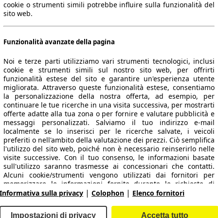
cookie o strumenti simili potrebbe influire sulla funzionalità del
sito web.
Funzionalità avanzate della pagina
Noi e terze parti utilizziamo vari strumenti tecnologici, inclusi
cookie e strumenti simili sul nostro sito web, per offrirti
funzionalità estese del sito e garantire un'esperienza utente
migliorata. Attraverso queste funzionalità estese, consentiamo
la personalizzazione della nostra offerta, ad esempio, per
 dati.
continuare le tue ricerche in una visita successiva, per mostrarti
offerte adatte alla tua zona o per fornire e valutare pubblicità e
messaggi personalizzati. Salviamo il tuo indirizzo e-mail
localmente se lo inserisci per le ricerche salvate, i veicoli
preferiti o nell'ambito della valutazione dei prezzi. Ciò semplifica
ropeo.
l'utilizzo del sito web, poiché non è necessario reinserirlo nelle
visite successive. Con il tuo consenso, le informazioni basate
sull'utilizzo saranno trasmesse ai concessionari che contatti.
Area rivenditori
Alcuni cookie/strumenti vengono utilizzati dai fornitori per
memorizzare le informazioni fornite durante le richieste di
|
|
finanziamento per 30 giorni e per riutilizzarle automaticamente
Informativa sulla privacy
Colophon
Elenco fornitori
Contatti
Servizi per i dealer
entro tale periodo per compilare nuove richieste di
finanziamento. Senza l'utilizzo di tali cookie/strumenti, tali
arche e modelli
Login
Impostazioni di privacy
Accetta tutto