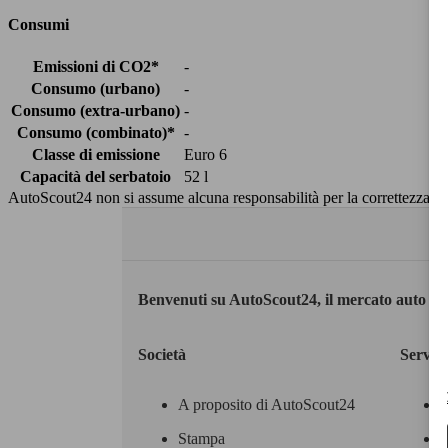
Consumi
Emissioni di CO2*
-
Consumo (urbano)
-
Consumo (extra-urbano)
-
Consumo (combinato)*
-
Classe di emissione
Euro 6
Capacità del serbatoio
52 l
AutoScout24 non si assume alcuna responsabilità per la correttezza dei
Benvenuti su AutoScout24, il mercato auto eu
Società
Servizi
A proposito di AutoScout24
Stampa
M