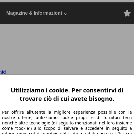
Magazine & Informazioni
nici
v powershift
Active 2022 SW, Dal 2021, Stat
Utilizziamo i cookie. Per consentirvi di
trovare ciò di cui avete bisogno.
Per offrire all’utente la migliore esperienza possibile con le
nostre offerte, utilizziamo cookie propri e di fornitori terzi
nonché altre tecnologie (di seguito menzionati nel loro insieme
come “cookie”) allo scopo di salvare e accedere in seguito a
informazioni sul dispositivo utilizzato e a dati personali (tra cui