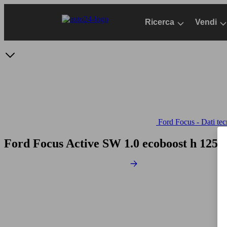
Passa
al
Ricerca
Vendi
contenuto
principale
Ford Focus - Dati tec
Ford Focus Active SW 1.0 ecoboost h 125c