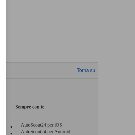
Torna su
Sempre con te
AutoScout24 per iOS
AutoScout24 per Android