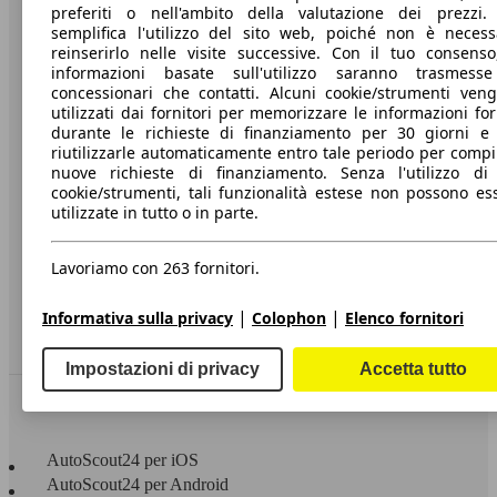
preferiti o nell'ambito della valutazione dei prezzi.
semplifica l'utilizzo del sito web, poiché non è necess
A proposito di AutoScout24
reinserirlo nelle visite successive. Con il tuo consenso
informazioni basate sull'utilizzo saranno trasmess
Stampa
concessionari che contatti. Alcuni cookie/strumenti ven
Media
utilizzati dai fornitori per memorizzare le informazioni for
durante le richieste di finanziamento per 30 giorni e
Condizioni generali
riutilizzarle automaticamente entro tale periodo per compi
nuove richieste di finanziamento. Senza l'utilizzo di 
Informazioni
cookie/strumenti, tali funzionalità estese non possono es
utilizzate in tutto o in parte.
Privacy
Dichiarazione di Accessibilità
Lavoriamo con 263 fornitori.
Servizi
|
|
Informativa sulla privacy
Colophon
Elenco fornitori
Area rivenditori
Impostazioni di privacy
Accetta tutto
Sempre con te
AutoScout24 per iOS
AutoScout24 per Android