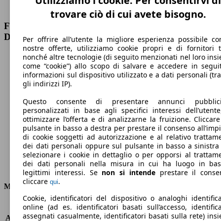
Utilizziamo i cookie. Per consentirvi di
2022/11
PS)
trovare ciò di cui avete bisogno.
Ford Focus Active SW 1.0 ecoboost h Design 125cv
Dati tecnici
Per offrire all’utente la migliore esperienza possibile co
nostre offerte, utilizziamo cookie propri e di fornitori t
nonché altre tecnologie (di seguito menzionati nel loro ins
come “cookie”) allo scopo di salvare e accedere in segui
informazioni sul dispositivo utilizzato e a dati personali (tra
gli indirizzi IP).
198 km/h
Questo consente di presentare annunci pubblicit
Velocità massima
personalizzati in base agli specifici interessi dell’utente
ottimizzare l’offerta e di analizzarne la fruizione. Cliccare
pulsante in basso a destra per prestare il consenso all’imp
di cookie soggetti ad autorizzazione e al relativo trattam
dei dati personali oppure sul pulsante in basso a sinistra
Elettrica/Benzina
selezionare i cookie in dettaglio o per opporsi al trattam
dei dati personali nella misura in cui ha luogo in ba
Carburante
legittimi interessi. Se
non si intende
prestare il conse
cliccare
.
qui
Motore e Prestazioni
Cookie, identificatori del dispositivo o analoghi identifica
online (ad es. identificatori basati sull’accesso, identifica
KW (PS)
92 kW (125 PS)
assegnati casualmente, identificatori basati sulla rete) ins
Accelerazione (0-100 km/h)
10.4s