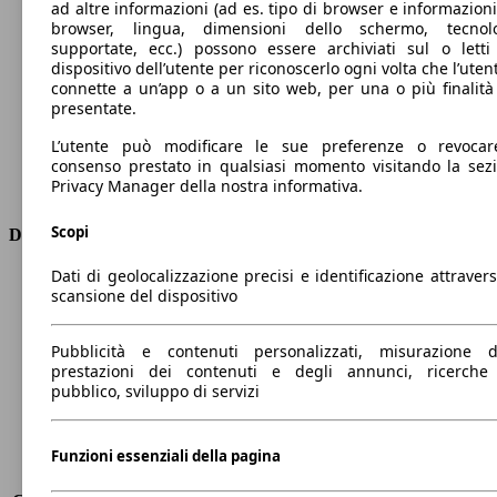
ad altre informazioni (ad es. tipo di browser e informazioni
Velocità massima (km/h)
198 km/h
browser, lingua, dimensioni dello schermo, tecnol
Numero di marce
6
supportate, ecc.) possono essere archiviati sul o letti
Coppia
170 nm
dispositivo dell’utente per riconoscerlo ogni volta che l’utent
connette a un’app o a un sito web, per una o più finalità
Cilindrata
999 ccm
presentate.
Carburante
Elettrica/Benzina
Cilindri
3
L’utente può modificare le sue preferenze o revocar
Trasmissione
Manuale
consenso prestato in qualsiasi momento visitando la sez
Privacy Manager della nostra informativa.
Tipo di trazione
trazione anteriore
Scopi
Dimensioni
Dati di geolocalizzazione precisi e identificazione attravers
Lunghezza
4690 mm
scansione del dispositivo
Altezza
1540 mm
Larghezza
1840 mm
Pubblicità e contenuti personalizzati, misurazione d
Passo
2700 mm
prestazioni dei contenuti e degli annunci, ricerche
Peso massimo
1970 kg
pubblico, sviluppo di servizi
Carico massimo
-
Porte
5
Sedili
5
Funzioni essenziali della pagina
Carico sul tetto
-