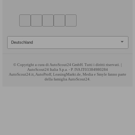
© Copyright
a cura di AutoScout24 GmbH. Tutti i diritti riservati. |
AutoScout24 Italia S.p.a. - P. IVA IT03384980284
AutoScout24.it, AutoProff, LeasingMarkt.de, Media e Smyle fanno parte
della famiglia AutoScout24.