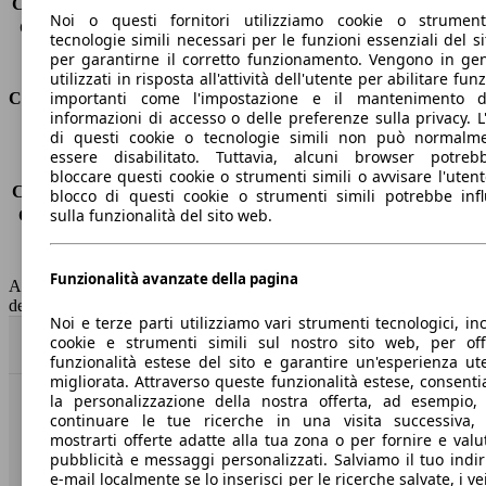
Capacità di traino (senza freni)
-
Noi o questi fornitori utilizziamo cookie o strumen
Capacità di traino (con freni)
1000 kg
tecnologie simili necessari per le funzioni essenziali del si
Volume del bagagliaio
635 - 1653 l
per garantirne il corretto funzionamento. Vengono in ge
utilizzati in risposta all'attività dell'utente per abilitare fun
importanti come l'impostazione e il mantenimento d
Consumi
informazioni di accesso o delle preferenze sulla privacy. L
di questi cookie o tecnologie simili non può normalm
Emissioni di CO2*
-
essere disabilitato. Tuttavia, alcuni browser potreb
Consumo (urbano)
-
bloccare questi cookie o strumenti simili o avvisare l'utente
Consumo (extra-urbano)
-
blocco di questi cookie o strumenti simili potrebbe infl
sulla funzionalità del sito web.
Consumo (combinato)*
-
Classe di emissione
nessuna connessione (0033)
Capacità del serbatoio
52 l
Funzionalità avanzate della pagina
AutoScout24 non si assume alcuna responsabilità per la correttezza
dei dati.
Noi e terze parti utilizziamo vari strumenti tecnologici, inc
cookie e strumenti simili sul nostro sito web, per offr
Torna su
funzionalità estese del sito e garantire un'esperienza ut
migliorata. Attraverso queste funzionalità estese, consent
la personalizzazione della nostra offerta, ad esempio,
Benvenuti su AutoScout24, il mercato auto europeo.
continuare le tue ricerche in una visita successiva,
mostrarti offerte adatte alla tua zona o per fornire e valu
pubblicità e messaggi personalizzati. Salviamo il tuo indir
Società
e-mail localmente se lo inserisci per le ricerche salvate, i vei