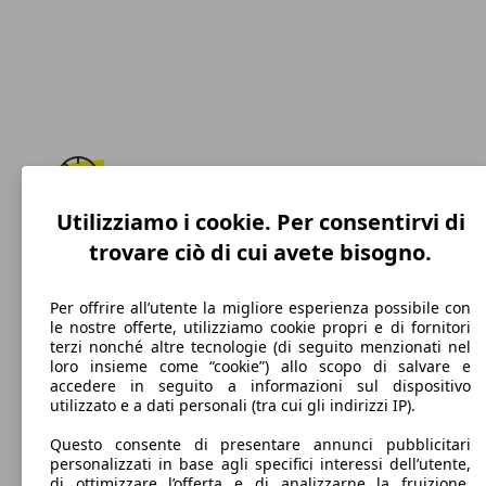
Utilizziamo i cookie. Per consentirvi di
209 km/h
trovare ciò di cui avete bisogno.
Velocità massima
Per offrire all’utente la migliore esperienza possibile con
le nostre offerte, utilizziamo cookie propri e di fornitori
terzi nonché altre tecnologie (di seguito menzionati nel
Elettrica/Benzina
loro insieme come “cookie”) allo scopo di salvare e
accedere in seguito a informazioni sul dispositivo
Carburante
utilizzato e a dati personali (tra cui gli indirizzi IP).
Questo consente di presentare annunci pubblicitari
personalizzati in base agli specifici interessi dell’utente,
di ottimizzare l’offerta e di analizzarne la fruizione.