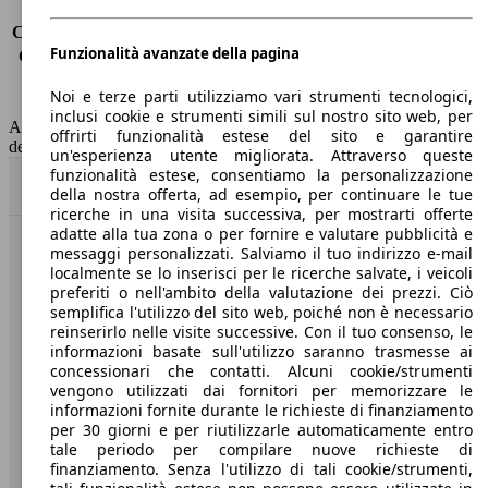
Consumo (urbano)
-
Consumo (extra-urbano)
-
Funzionalità avanzate della pagina
Consumo (combinato)*
4.2 l/100km
Classe di emissione
Euro 6
Noi e terze parti utilizziamo vari strumenti tecnologici,
Capacità del serbatoio
52 l
inclusi cookie e strumenti simili sul nostro sito web, per
AutoScout24 non si assume alcuna responsabilità per la correttezza
offrirti funzionalità estese del sito e garantire
dei dati.
un'esperienza utente migliorata. Attraverso queste
funzionalità estese, consentiamo la personalizzazione
Torna su
della nostra offerta, ad esempio, per continuare le tue
ricerche in una visita successiva, per mostrarti offerte
adatte alla tua zona o per fornire e valutare pubblicità e
messaggi personalizzati. Salviamo il tuo indirizzo e-mail
Benvenuti su AutoScout24, il mercato auto europeo.
localmente se lo inserisci per le ricerche salvate, i veicoli
preferiti o nell'ambito della valutazione dei prezzi. Ciò
semplifica l'utilizzo del sito web, poiché non è necessario
Società
reinserirlo nelle visite successive. Con il tuo consenso, le
informazioni basate sull'utilizzo saranno trasmesse ai
A proposito di AutoScout24
concessionari che contatti. Alcuni cookie/strumenti
vengono utilizzati dai fornitori per memorizzare le
Stampa
informazioni fornite durante le richieste di finanziamento
per 30 giorni e per riutilizzarle automaticamente entro
Media
tale periodo per compilare nuove richieste di
finanziamento. Senza l'utilizzo di tali cookie/strumenti,
Condizioni generali