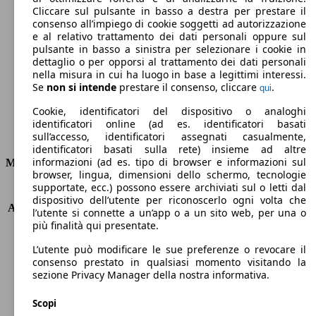
Cliccare sul pulsante in basso a destra per prestare il
94 g/km
consenso all’impiego di cookie soggetti ad autorizzazione
e al relativo trattamento dei dati personali oppure sul
Emissioni di CO2 (combinato)*
pulsante in basso a sinistra per selezionare i cookie in
dettaglio o per opporsi al trattamento dei dati personali
nella misura in cui ha luogo in base a legittimi interessi.
Se
non si intende
prestare il consenso, cliccare
.
qui
Cookie, identificatori del dispositivo o analoghi
Ø 4.2 l/100km
identificatori online (ad es. identificatori basati
Consumi
sull’accesso, identificatori assegnati casualmente,
identificatori basati sulla rete) insieme ad altre
informazioni (ad es. tipo di browser e informazioni sul
Motore e Prestazioni
browser, lingua, dimensioni dello schermo, tecnologie
supportate, ecc.) possono essere archiviati sul o letti dal
KW (PS)
114 kW (155 PS)
dispositivo dell’utente per riconoscerlo ogni volta che
Accelerazione (0-100 km/h)
9.0s
l’utente si connette a un’app o a un sito web, per una o
Velocità massima (km/h)
209 km/h
più finalità qui presentate.
Numero di marce
6
L’utente può modificare le sue preferenze o revocare il
Coppia
190 nm
consenso prestato in qualsiasi momento visitando la
Cilindrata
999 ccm
sezione Privacy Manager della nostra informativa.
Carburante
Elettrica/Benzina
Cilindri
3
Scopi