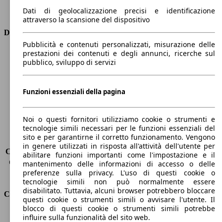
Trasmissione
Manuale
Dati di geolocalizzazione precisi e identificazione
Tipo di trazione
trazione anteriore
attraverso la scansione del dispositivo
Dimensioni
Pubblicità e contenuti personalizzati, misurazione delle
prestazioni dei contenuti e degli annunci, ricerche sul
Lunghezza
4690 mm
pubblico, sviluppo di servizi
Altezza
1530 mm
Larghezza
1850 mm
Passo
2650 mm
Funzioni essenziali della pagina
Peso massimo
1940 kg
Carico massimo
-
Noi o questi fornitori utilizziamo cookie o strumenti e
Porte
5
tecnologie simili necessari per le funzioni essenziali del
Sedili
5
sito e per garantirne il corretto funzionamento. Vengono
Carico sul tetto
-
in genere utilizzati in risposta all'attività dell'utente per
Capacità di traino (senza freni)
-
abilitare funzioni importanti come l'impostazione e il
Capacità di traino (con freni)
-
mantenimento delle informazioni di accesso o delle
preferenze sulla privacy. L'uso di questi cookie o
Volume del bagagliaio
608 - 1653 l
tecnologie simili non può normalmente essere
disabilitato. Tuttavia, alcuni browser potrebbero bloccare
Consumi
questi cookie o strumenti simili o avvisare l'utente. Il
blocco di questi cookie o strumenti simili potrebbe
Emissioni di CO2*
94 g/km (komb.)
influire sulla funzionalità del sito web.