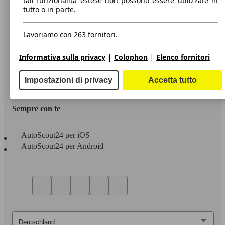
tali funzionalità estese non possono essere utilizzate in
tutto o in parte.
Informazioni
Privacy
Lavoriamo con 263 fornitori.
Dichiarazione di Accessibilità
|
|
Informativa sulla privacy
Colophon
Elenco fornitori
Servizi
Impostazioni di privacy
Accetta tutto
Area rivenditori
Sempre con te
AutoScout24 per iOS
AutoScout24 per Android