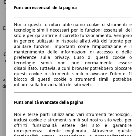
Capacità di traino (senza freni)
-
Funzioni essenziali della pagina
Capacità di traino (con freni)
1400 kg
Volume del bagagliaio
635 - 1653 l
Noi o questi fornitori utilizziamo cookie o strumenti e
Consumi
tecnologie simili necessari per le funzioni essenziali del
sito e per garantirne il corretto funzionamento. Vengono
in genere utilizzati in risposta all'attività dell'utente per
Emissioni di CO2*
-
abilitare funzioni importanti come l'impostazione e il
Consumo (urbano)
-
mantenimento delle informazioni di accesso o delle
Consumo (extra-urbano)
-
preferenze sulla privacy. L'uso di questi cookie o
Consumo (combinato)*
-
tecnologie simili non può normalmente essere
Classe di emissione
nessuna connessione (0033)
disabilitato. Tuttavia, alcuni browser potrebbero bloccare
questi cookie o strumenti simili o avvisare l'utente. Il
Capacità del serbatoio
47 l
blocco di questi cookie o strumenti simili potrebbe
AutoScout24 non si assume alcuna responsabilità per la correttezza
influire sulla funzionalità del sito web.
dei dati.
Torna su
Funzionalità avanzate della pagina
Noi e terze parti utilizziamo vari strumenti tecnologici,
Benvenuti su AutoScout24, il mercato auto europeo.
inclusi cookie e strumenti simili sul nostro sito web, per
offrirti funzionalità estese del sito e garantire
un'esperienza utente migliorata. Attraverso queste
Società