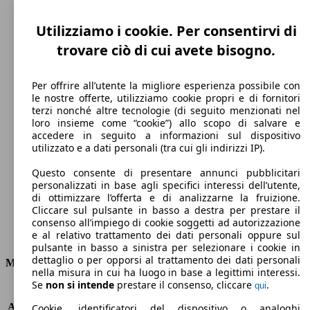
Utilizziamo i cookie. Per consentirvi di
trovare ciò di cui avete bisogno.
Per offrire all’utente la migliore esperienza possibile con
le nostre offerte, utilizziamo cookie propri e di fornitori
terzi nonché altre tecnologie (di seguito menzionati nel
loro insieme come “cookie”) allo scopo di salvare e
184 km/h
accedere in seguito a informazioni sul dispositivo
utilizzato e a dati personali (tra cui gli indirizzi IP).
Velocità massima
Questo consente di presentare annunci pubblicitari
personalizzati in base agli specifici interessi dell’utente,
di ottimizzare l’offerta e di analizzarne la fruizione.
Cliccare sul pulsante in basso a destra per prestare il
Diesel
consenso all’impiego di cookie soggetti ad autorizzazione
e al relativo trattamento dei dati personali oppure sul
Carburante
pulsante in basso a sinistra per selezionare i cookie in
dettaglio o per opporsi al trattamento dei dati personali
Motore e Prestazioni
nella misura in cui ha luogo in base a legittimi interessi.
Se
non si intende
prestare il consenso, cliccare
.
qui
KW (PS)
85 kW (115 PS)
Accelerazione (0-100 km/h)
-
Cookie, identificatori del dispositivo o analoghi