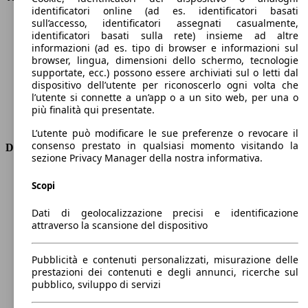
identificatori online (ad es. identificatori basati
Velocità massima (km/h)
184 km/h
sull’accesso, identificatori assegnati casualmente,
Numero di marce
8
identificatori basati sulla rete) insieme ad altre
Coppia
300 nm
informazioni (ad es. tipo di browser e informazioni sul
Cilindrata
1500 ccm
browser, lingua, dimensioni dello schermo, tecnologie
supportate, ecc.) possono essere archiviati sul o letti dal
Carburante
Diesel
dispositivo dell’utente per riconoscerlo ogni volta che
Cilindri
4
l’utente si connette a un’app o a un sito web, per una o
Trasmissione
Automatico
più finalità qui presentate.
Tipo di trazione
trazione anteriore
L’utente può modificare le sue preferenze o revocare il
consenso prestato in qualsiasi momento visitando la
Dimensioni
sezione Privacy Manager della nostra informativa.
Lunghezza
4690 mm
Scopi
Altezza
1540 mm
Larghezza
1840 mm
Dati di geolocalizzazione precisi e identificazione
Passo
2700 mm
attraverso la scansione del dispositivo
Peso massimo
2035 kg
Carico massimo
-
Pubblicità e contenuti personalizzati, misurazione delle
Porte
5
prestazioni dei contenuti e degli annunci, ricerche sul
Sedili
5
pubblico, sviluppo di servizi
Carico sul tetto
-