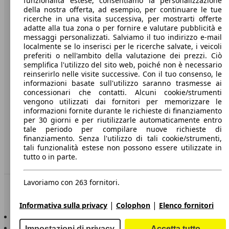
funzionalità estese, consentiamo la personalizzazione
della nostra offerta, ad esempio, per continuare le tue
A proposito di AutoScout24
ricerche in una visita successiva, per mostrarti offerte
adatte alla tua zona o per fornire e valutare pubblicità e
Stampa
messaggi personalizzati. Salviamo il tuo indirizzo e-mail
localmente se lo inserisci per le ricerche salvate, i veicoli
Media
preferiti o nell'ambito della valutazione dei prezzi. Ciò
semplifica l'utilizzo del sito web, poiché non è necessario
Condizioni generali
reinserirlo nelle visite successive. Con il tuo consenso, le
informazioni basate sull'utilizzo saranno trasmesse ai
Informazioni
concessionari che contatti. Alcuni cookie/strumenti
vengono utilizzati dai fornitori per memorizzare le
Privacy
informazioni fornite durante le richieste di finanziamento
per 30 giorni e per riutilizzarle automaticamente entro
Dichiarazione di Accessibilità
tale periodo per compilare nuove richieste di
finanziamento. Senza l'utilizzo di tali cookie/strumenti,
Servizi
tali funzionalità estese non possono essere utilizzate in
tutto o in parte.
Area rivenditori
Lavoriamo con 263 fornitori.
Sempre con te
|
|
Informativa sulla privacy
Colophon
Elenco fornitori
AutoScout24 per iOS
AutoScout24 per Android
Impostazioni di privacy
Accetta tutto