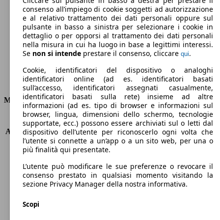
Cliccare sul pulsante in basso a destra per prestare il
consenso all’impiego di cookie soggetti ad autorizzazione
Emissioni di CO2 (combinato)*
e al relativo trattamento dei dati personali oppure sul
pulsante in basso a sinistra per selezionare i cookie in
dettaglio o per opporsi al trattamento dei dati personali
nella misura in cui ha luogo in base a legittimi interessi.
Se
non si intende
prestare il consenso, cliccare
.
qui
Ø 4.4 l/100km
Cookie, identificatori del dispositivo o analoghi
identificatori online (ad es. identificatori basati
Consumi
sull’accesso, identificatori assegnati casualmente,
identificatori basati sulla rete) insieme ad altre
Motore e Prestazioni
informazioni (ad es. tipo di browser e informazioni sul
browser, lingua, dimensioni dello schermo, tecnologie
KW (PS)
110 kW (150 PS)
supportate, ecc.) possono essere archiviati sul o letti dal
Accelerazione (0-100 km/h)
9.5s
dispositivo dell’utente per riconoscerlo ogni volta che
l’utente si connette a un’app o a un sito web, per una o
Velocità massima (km/h)
203 km/h
più finalità qui presentate.
Numero di marce
8
Coppia
350 nm
L’utente può modificare le sue preferenze o revocare il
Cilindrata
1997 ccm
consenso prestato in qualsiasi momento visitando la
sezione Privacy Manager della nostra informativa.
Carburante
Diesel
Cilindri
4
Scopi
Trasmissione
Automatico
Tipo di trazione
trazione anteriore