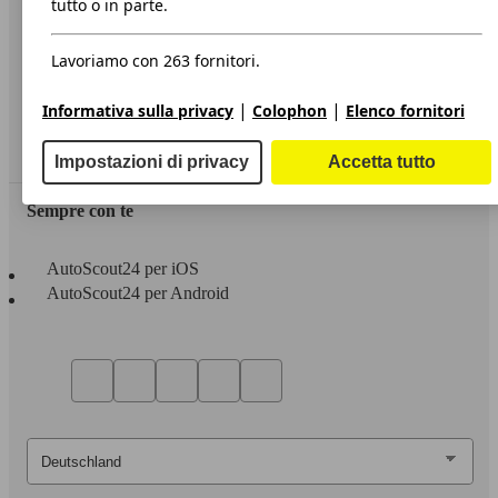
tutto o in parte.
Privacy
Lavoriamo con 263 fornitori.
Dichiarazione di Accessibilità
|
|
Informativa sulla privacy
Colophon
Elenco fornitori
Servizi
Area rivenditori
Impostazioni di privacy
Accetta tutto
Sempre con te
AutoScout24 per iOS
AutoScout24 per Android