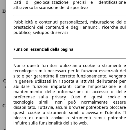
Dati di geolocalizzazione precisi e identificazione
attraverso la scansione del dispositivo
Dimensioni
Pubblicità e contenuti personalizzati, misurazione delle
Lunghezza
4690 mm
prestazioni dei contenuti e degli annunci, ricerche sul
Altezza
1530 mm
pubblico, sviluppo di servizi
Larghezza
1850 mm
Passo
2650 mm
Peso massimo
2105 kg
Funzioni essenziali della pagina
Carico massimo
-
Porte
5
Noi o questi fornitori utilizziamo cookie o strumenti e
Sedili
5
tecnologie simili necessari per le funzioni essenziali del
Carico sul tetto
-
sito e per garantirne il corretto funzionamento. Vengono
Capacità di traino (senza freni)
-
in genere utilizzati in risposta all'attività dell'utente per
abilitare funzioni importanti come l'impostazione e il
Capacità di traino (con freni)
1600 kg
mantenimento delle informazioni di accesso o delle
Volume del bagagliaio
608 - 1653 l
preferenze sulla privacy. L'uso di questi cookie o
tecnologie simili non può normalmente essere
Consumi
disabilitato. Tuttavia, alcuni browser potrebbero bloccare
questi cookie o strumenti simili o avvisare l'utente. Il
blocco di questi cookie o strumenti simili potrebbe
Emissioni di CO2*
111 g/km (komb.)
influire sulla funzionalità del sito web.
Consumo (urbano)
5.3 l/100km