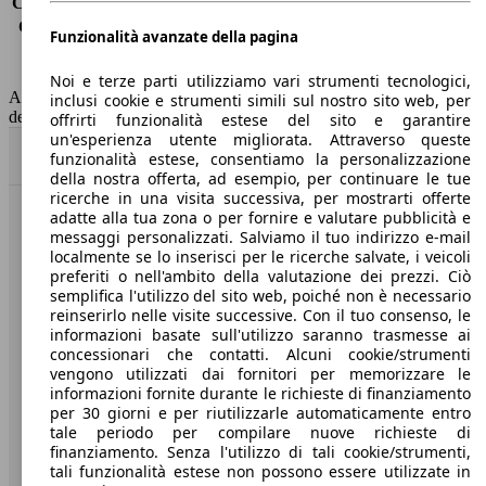
Consumo (extra-urbano)
3.9 l/100km
Consumo (combinato)*
4.4 l/100km
Funzionalità avanzate della pagina
Classe di emissione
Euro 6
Capacità del serbatoio
47 l
Noi e terze parti utilizziamo vari strumenti tecnologici,
AutoScout24 non si assume alcuna responsabilità per la correttezza
inclusi cookie e strumenti simili sul nostro sito web, per
dei dati.
offrirti funzionalità estese del sito e garantire
un'esperienza utente migliorata. Attraverso queste
Torna su
funzionalità estese, consentiamo la personalizzazione
della nostra offerta, ad esempio, per continuare le tue
ricerche in una visita successiva, per mostrarti offerte
adatte alla tua zona o per fornire e valutare pubblicità e
Benvenuti su AutoScout24, il mercato auto europeo.
messaggi personalizzati. Salviamo il tuo indirizzo e-mail
localmente se lo inserisci per le ricerche salvate, i veicoli
preferiti o nell'ambito della valutazione dei prezzi. Ciò
Società
semplifica l'utilizzo del sito web, poiché non è necessario
reinserirlo nelle visite successive. Con il tuo consenso, le
A proposito di AutoScout24
informazioni basate sull'utilizzo saranno trasmesse ai
concessionari che contatti. Alcuni cookie/strumenti
Stampa
vengono utilizzati dai fornitori per memorizzare le
informazioni fornite durante le richieste di finanziamento
Media
per 30 giorni e per riutilizzarle automaticamente entro
tale periodo per compilare nuove richieste di
Condizioni generali
finanziamento. Senza l'utilizzo di tali cookie/strumenti,
tali funzionalità estese non possono essere utilizzate in
Informazioni