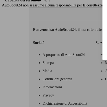
Capacità del serbatoio
47 l
AutoScout24 non si assume alcuna responsabilità per la correttezza dei
Benvenuti su AutoScout24, il mercato auto eu
Società
Servizi
A proposito di AutoScout24
Stampa
M
Media
A
Condizioni generali
C
Informazioni
Privacy
Dichiarazione di Accessibilità