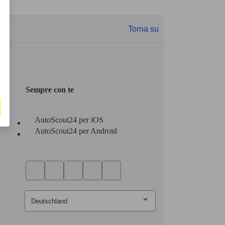
Torna su
Sempre con te
AutoScout24 per iOS
AutoScout24 per Android