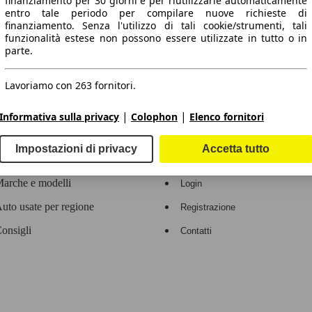
finanziamento per 30 giorni e per riutilizzarle automaticamente
entro tale periodo per compilare nuove richieste di
 dati.
finanziamento. Senza l'utilizzo di tali cookie/strumenti, tali
funzionalità estese non possono essere utilizzate in tutto o in
parte.
Lavoriamo con 263 fornitori.
ropeo.
|
|
Informativa sulla privacy
Colophon
Elenco fornitori
Area rivenditori
Impostazioni di privacy
Accetta tutto
Contatti
Servizi per i dealer
arche e modelli
Login
uto usate per regione
Registrazione
onsigli
Contatti