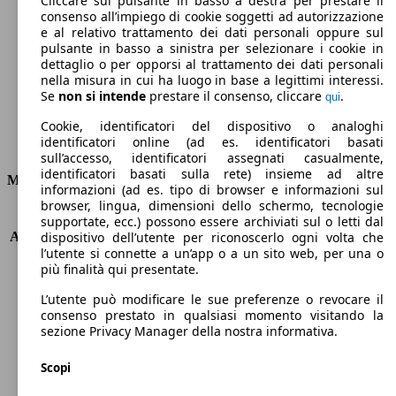
Cliccare sul pulsante in basso a destra per prestare il
consenso all’impiego di cookie soggetti ad autorizzazione
Emissioni di CO2 (combinato)*
e al relativo trattamento dei dati personali oppure sul
pulsante in basso a sinistra per selezionare i cookie in
dettaglio o per opporsi al trattamento dei dati personali
nella misura in cui ha luogo in base a legittimi interessi.
Se
non si intende
prestare il consenso, cliccare
.
qui
Ø 4.4 l/100km
Cookie, identificatori del dispositivo o analoghi
identificatori online (ad es. identificatori basati
Consumi
sull’accesso, identificatori assegnati casualmente,
identificatori basati sulla rete) insieme ad altre
Motore e Prestazioni
informazioni (ad es. tipo di browser e informazioni sul
browser, lingua, dimensioni dello schermo, tecnologie
KW (PS)
110 kW (150 PS)
supportate, ecc.) possono essere archiviati sul o letti dal
Accelerazione (0-100 km/h)
9.5s
dispositivo dell’utente per riconoscerlo ogni volta che
l’utente si connette a un’app o a un sito web, per una o
Velocità massima (km/h)
203 km/h
più finalità qui presentate.
Numero di marce
8
Coppia
350 nm
L’utente può modificare le sue preferenze o revocare il
Cilindrata
1997 ccm
consenso prestato in qualsiasi momento visitando la
sezione Privacy Manager della nostra informativa.
Carburante
Diesel
Cilindri
4
Scopi
Trasmissione
Automatico
Tipo di trazione
trazione anteriore