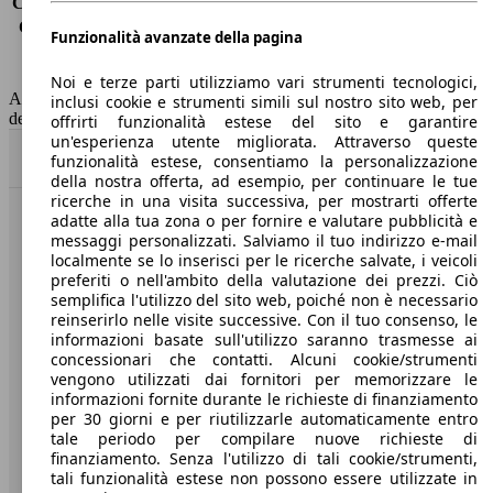
Consumo (extra-urbano)
3.9 l/100km
Consumo (combinato)*
4.4 l/100km
Funzionalità avanzate della pagina
Classe di emissione
Euro 6
Capacità del serbatoio
47 l
Noi e terze parti utilizziamo vari strumenti tecnologici,
AutoScout24 non si assume alcuna responsabilità per la correttezza
inclusi cookie e strumenti simili sul nostro sito web, per
dei dati.
offrirti funzionalità estese del sito e garantire
un'esperienza utente migliorata. Attraverso queste
Torna su
funzionalità estese, consentiamo la personalizzazione
della nostra offerta, ad esempio, per continuare le tue
ricerche in una visita successiva, per mostrarti offerte
adatte alla tua zona o per fornire e valutare pubblicità e
Benvenuti su AutoScout24, il mercato auto europeo.
messaggi personalizzati. Salviamo il tuo indirizzo e-mail
localmente se lo inserisci per le ricerche salvate, i veicoli
preferiti o nell'ambito della valutazione dei prezzi. Ciò
Società
semplifica l'utilizzo del sito web, poiché non è necessario
reinserirlo nelle visite successive. Con il tuo consenso, le
A proposito di AutoScout24
informazioni basate sull'utilizzo saranno trasmesse ai
concessionari che contatti. Alcuni cookie/strumenti
Stampa
vengono utilizzati dai fornitori per memorizzare le
informazioni fornite durante le richieste di finanziamento
Media
per 30 giorni e per riutilizzarle automaticamente entro
tale periodo per compilare nuove richieste di
Condizioni generali
finanziamento. Senza l'utilizzo di tali cookie/strumenti,
tali funzionalità estese non possono essere utilizzate in
Informazioni