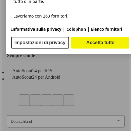
tutto o in parte.
Privacy
Lavoriamo con 263 fornitori.
Dichiarazione di Accessibilità
|
|
Informativa sulla privacy
Colophon
Elenco fornitori
Servizi
Area rivenditori
Impostazioni di privacy
Accetta tutto
Sempre con te
AutoScout24 per iOS
AutoScout24 per Android