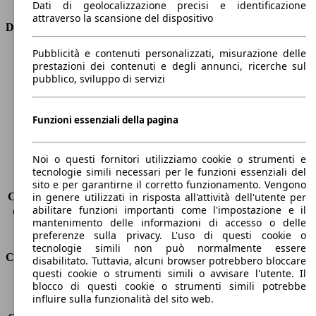
Dati di geolocalizzazione precisi e identificazione
attraverso la scansione del dispositivo
Dimensioni
Pubblicità e contenuti personalizzati, misurazione delle
Lunghezza
4690 mm
prestazioni dei contenuti e degli annunci, ricerche sul
Altezza
1530 mm
pubblico, sviluppo di servizi
Larghezza
1850 mm
Passo
2650 mm
Peso massimo
2105 kg
Funzioni essenziali della pagina
Carico massimo
-
Porte
5
Noi o questi fornitori utilizziamo cookie o strumenti e
Sedili
5
tecnologie simili necessari per le funzioni essenziali del
Carico sul tetto
-
sito e per garantirne il corretto funzionamento. Vengono
Capacità di traino (senza freni)
-
in genere utilizzati in risposta all'attività dell'utente per
abilitare funzioni importanti come l'impostazione e il
Capacità di traino (con freni)
1600 kg
mantenimento delle informazioni di accesso o delle
Volume del bagagliaio
608 - 1653 l
preferenze sulla privacy. L'uso di questi cookie o
tecnologie simili non può normalmente essere
Consumi
disabilitato. Tuttavia, alcuni browser potrebbero bloccare
questi cookie o strumenti simili o avvisare l'utente. Il
blocco di questi cookie o strumenti simili potrebbe
Emissioni di CO2*
116 g/km (komb.)
influire sulla funzionalità del sito web.
Consumo (urbano)
5.3 l/100km