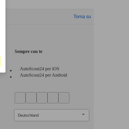
Torna su
Sempre con te
AutoScout24 per iOS
AutoScout24 per Android