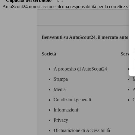
Capacità del serbatoio
47 l
AutoScout24 non si assume alcuna responsabilità per la correttezza dei
Benvenuti su AutoScout24, il mercato auto eu
Società
Servizi
A proposito di AutoScout24
Stampa
M
Media
A
Condizioni generali
C
Informazioni
Privacy
Dichiarazione di Accessibilità