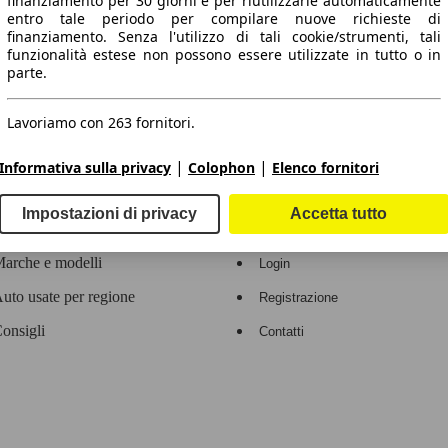
finanziamento per 30 giorni e per riutilizzarle automaticamente
entro tale periodo per compilare nuove richieste di
 dati.
finanziamento. Senza l'utilizzo di tali cookie/strumenti, tali
funzionalità estese non possono essere utilizzate in tutto o in
parte.
Lavoriamo con 263 fornitori.
ropeo.
|
|
Informativa sulla privacy
Colophon
Elenco fornitori
Area rivenditori
Impostazioni di privacy
Accetta tutto
Contatti
Servizi per i dealer
arche e modelli
Login
uto usate per regione
Registrazione
onsigli
Contatti