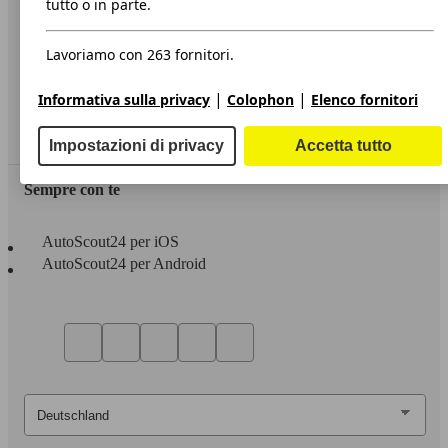
tutto o in parte.
Privacy
Lavoriamo con 263 fornitori.
Dichiarazione di Accessibilità
|
|
Informativa sulla privacy
Colophon
Elenco fornitori
Servizi
Area rivenditori
Impostazioni di privacy
Accetta tutto
Sempre con te
AutoScout24 per iOS
AutoScout24 per Android