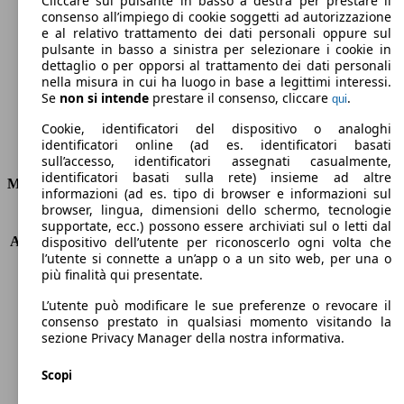
Cliccare sul pulsante in basso a destra per prestare il
consenso all’impiego di cookie soggetti ad autorizzazione
Emissioni di CO2 (combinato)*
e al relativo trattamento dei dati personali oppure sul
pulsante in basso a sinistra per selezionare i cookie in
dettaglio o per opporsi al trattamento dei dati personali
nella misura in cui ha luogo in base a legittimi interessi.
Se
non si intende
prestare il consenso, cliccare
.
qui
Ø 4.4 l/100km
Cookie, identificatori del dispositivo o analoghi
identificatori online (ad es. identificatori basati
Consumi
sull’accesso, identificatori assegnati casualmente,
identificatori basati sulla rete) insieme ad altre
Motore e Prestazioni
informazioni (ad es. tipo di browser e informazioni sul
browser, lingua, dimensioni dello schermo, tecnologie
KW (PS)
110 kW (150 PS)
supportate, ecc.) possono essere archiviati sul o letti dal
Accelerazione (0-100 km/h)
9.5s
dispositivo dell’utente per riconoscerlo ogni volta che
l’utente si connette a un’app o a un sito web, per una o
Velocità massima (km/h)
203 km/h
più finalità qui presentate.
Numero di marce
8
Coppia
350 nm
L’utente può modificare le sue preferenze o revocare il
Cilindrata
1997 ccm
consenso prestato in qualsiasi momento visitando la
sezione Privacy Manager della nostra informativa.
Carburante
Diesel
Cilindri
4
Scopi
Trasmissione
Automatico
Tipo di trazione
trazione anteriore