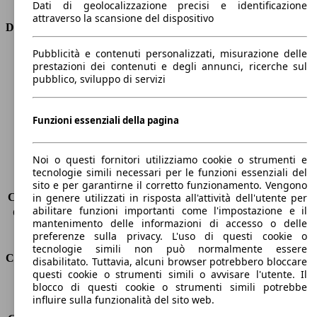
Dati di geolocalizzazione precisi e identificazione
attraverso la scansione del dispositivo
Dimensioni
Pubblicità e contenuti personalizzati, misurazione delle
Lunghezza
4690 mm
prestazioni dei contenuti e degli annunci, ricerche sul
Altezza
1530 mm
pubblico, sviluppo di servizi
Larghezza
1850 mm
Passo
2650 mm
Peso massimo
2105 kg
Funzioni essenziali della pagina
Carico massimo
-
Porte
5
Noi o questi fornitori utilizziamo cookie o strumenti e
Sedili
5
tecnologie simili necessari per le funzioni essenziali del
Carico sul tetto
-
sito e per garantirne il corretto funzionamento. Vengono
Capacità di traino (senza freni)
-
in genere utilizzati in risposta all'attività dell'utente per
abilitare funzioni importanti come l'impostazione e il
Capacità di traino (con freni)
1600 kg
mantenimento delle informazioni di accesso o delle
Volume del bagagliaio
608 - 1653 l
preferenze sulla privacy. L'uso di questi cookie o
tecnologie simili non può normalmente essere
Consumi
disabilitato. Tuttavia, alcuni browser potrebbero bloccare
questi cookie o strumenti simili o avvisare l'utente. Il
blocco di questi cookie o strumenti simili potrebbe
Emissioni di CO2*
112 g/km (komb.)
influire sulla funzionalità del sito web.
Consumo (urbano)
5.3 l/100km