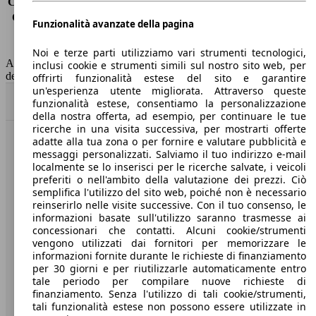
Consumo (extra-urbano)
3.9 l/100km
Consumo (combinato)*
4.4 l/100km
Funzionalità avanzate della pagina
Classe di emissione
Euro 6
Capacità del serbatoio
47 l
Noi e terze parti utilizziamo vari strumenti tecnologici,
AutoScout24 non si assume alcuna responsabilità per la correttezza
inclusi cookie e strumenti simili sul nostro sito web, per
dei dati.
offrirti funzionalità estese del sito e garantire
un'esperienza utente migliorata. Attraverso queste
Torna su
funzionalità estese, consentiamo la personalizzazione
della nostra offerta, ad esempio, per continuare le tue
ricerche in una visita successiva, per mostrarti offerte
adatte alla tua zona o per fornire e valutare pubblicità e
Benvenuti su AutoScout24, il mercato auto europeo.
messaggi personalizzati. Salviamo il tuo indirizzo e-mail
localmente se lo inserisci per le ricerche salvate, i veicoli
preferiti o nell'ambito della valutazione dei prezzi. Ciò
Società
semplifica l'utilizzo del sito web, poiché non è necessario
reinserirlo nelle visite successive. Con il tuo consenso, le
A proposito di AutoScout24
informazioni basate sull'utilizzo saranno trasmesse ai
concessionari che contatti. Alcuni cookie/strumenti
Stampa
vengono utilizzati dai fornitori per memorizzare le
informazioni fornite durante le richieste di finanziamento
Media
per 30 giorni e per riutilizzarle automaticamente entro
tale periodo per compilare nuove richieste di
Condizioni generali
finanziamento. Senza l'utilizzo di tali cookie/strumenti,
tali funzionalità estese non possono essere utilizzate in
Informazioni