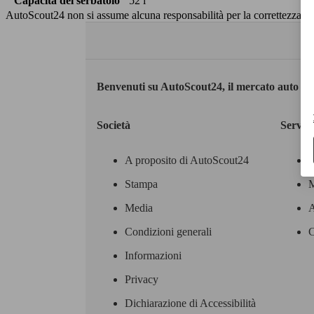
Capacità del serbatoio
52 l
AutoScout24 non si assume alcuna responsabilità per la correttezza dei
Benvenuti su AutoScout24, il mercato auto eu
Società
Servizi
A proposito di AutoScout24
Stampa
M
Media
A
Condizioni generali
C
Informazioni
Privacy
Dichiarazione di Accessibilità