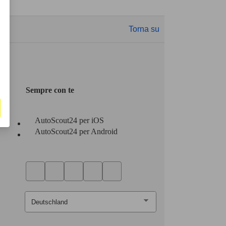
Torna su
Sempre con te
AutoScout24 per iOS
AutoScout24 per Android