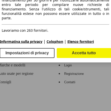
finanziamento per 30 giorni e per riutilizzarle automaticamente
entro tale periodo per compilare nuove richieste di
 dati.
finanziamento. Senza l'utilizzo di tali cookie/strumenti, tali
funzionalità estese non possono essere utilizzate in tutto o in
parte.
Lavoriamo con 263 fornitori.
ropeo.
|
|
Informativa sulla privacy
Colophon
Elenco fornitori
Area rivenditori
Impostazioni di privacy
Accetta tutto
Contatti
Servizi per i dealer
arche e modelli
Login
uto usate per regione
Registrazione
onsigli
Contatti