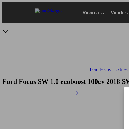
Passa
al
Ricerca
Vendi
contenuto
principale
Ford Focus - Dati tec
Ford Focus SW 1.0 ecoboost 100cv
2018 SW