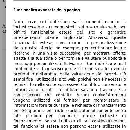
Consumo (extra-urbano)
4.1 l/100km
Consumo (combinato)*
4.8 l/100km
Funzionalità avanzate della pagina
Classe di emissione
Euro 6
Capacità del serbatoio
52 l
Noi e terze parti utilizziamo vari strumenti tecnologici,
AutoScout24 non si assume alcuna responsabilità per la correttezza
inclusi cookie e strumenti simili sul nostro sito web, per
dei dati.
offrirti funzionalità estese del sito e garantire
un'esperienza utente migliorata. Attraverso queste
Torna su
funzionalità estese, consentiamo la personalizzazione
della nostra offerta, ad esempio, per continuare le tue
ricerche in una visita successiva, per mostrarti offerte
adatte alla tua zona o per fornire e valutare pubblicità e
Benvenuti su AutoScout24, il mercato auto europeo.
messaggi personalizzati. Salviamo il tuo indirizzo e-mail
localmente se lo inserisci per le ricerche salvate, i veicoli
preferiti o nell'ambito della valutazione dei prezzi. Ciò
Società
semplifica l'utilizzo del sito web, poiché non è necessario
reinserirlo nelle visite successive. Con il tuo consenso, le
A proposito di AutoScout24
informazioni basate sull'utilizzo saranno trasmesse ai
concessionari che contatti. Alcuni cookie/strumenti
Stampa
vengono utilizzati dai fornitori per memorizzare le
informazioni fornite durante le richieste di finanziamento
Media
per 30 giorni e per riutilizzarle automaticamente entro
tale periodo per compilare nuove richieste di
Condizioni generali
finanziamento. Senza l'utilizzo di tali cookie/strumenti,
tali funzionalità estese non possono essere utilizzate in
Informazioni