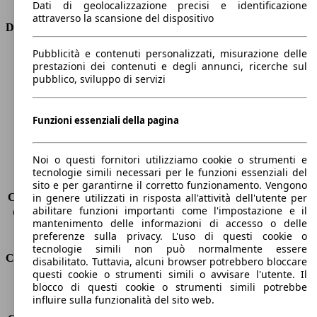
Dati di geolocalizzazione precisi e identificazione
attraverso la scansione del dispositivo
Dimensioni
Pubblicità e contenuti personalizzati, misurazione delle
Lunghezza
4670 mm
prestazioni dei contenuti e degli annunci, ricerche sul
Altezza
1480 mm
pubblico, sviluppo di servizi
Larghezza
1830 mm
Passo
-
Peso massimo
1925 kg
Funzioni essenziali della pagina
Carico massimo
-
Porte
5
Noi o questi fornitori utilizziamo cookie o strumenti e
Sedili
5
tecnologie simili necessari per le funzioni essenziali del
Carico sul tetto
-
sito e per garantirne il corretto funzionamento. Vengono
Capacità di traino (senza freni)
-
in genere utilizzati in risposta all'attività dell'utente per
abilitare funzioni importanti come l'impostazione e il
Capacità di traino (con freni)
1000 kg
mantenimento delle informazioni di accesso o delle
Volume del bagagliaio
608 - 1653 l
preferenze sulla privacy. L'uso di questi cookie o
tecnologie simili non può normalmente essere
Consumi
disabilitato. Tuttavia, alcuni browser potrebbero bloccare
questi cookie o strumenti simili o avvisare l'utente. Il
blocco di questi cookie o strumenti simili potrebbe
Emissioni di CO2*
108 g/km (komb.)
influire sulla funzionalità del sito web.
Consumo (urbano)
5.9 l/100km