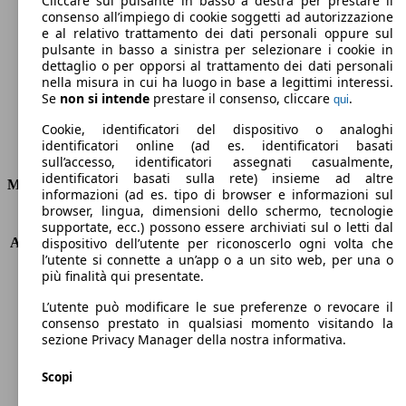
Cliccare sul pulsante in basso a destra per prestare il
consenso all’impiego di cookie soggetti ad autorizzazione
Emissioni di CO2 (combinato)*
e al relativo trattamento dei dati personali oppure sul
pulsante in basso a sinistra per selezionare i cookie in
dettaglio o per opporsi al trattamento dei dati personali
nella misura in cui ha luogo in base a legittimi interessi.
Se
non si intende
prestare il consenso, cliccare
.
qui
Ø 4.8 l/100km
Cookie, identificatori del dispositivo o analoghi
identificatori online (ad es. identificatori basati
Consumi
sull’accesso, identificatori assegnati casualmente,
identificatori basati sulla rete) insieme ad altre
Motore e Prestazioni
informazioni (ad es. tipo di browser e informazioni sul
browser, lingua, dimensioni dello schermo, tecnologie
KW (PS)
74 kW (100 PS)
supportate, ecc.) possono essere archiviati sul o letti dal
Accelerazione (0-100 km/h)
12.5s
dispositivo dell’utente per riconoscerlo ogni volta che
l’utente si connette a un’app o a un sito web, per una o
Velocità massima (km/h)
184 km/h
più finalità qui presentate.
Numero di marce
6
Coppia
170 nm
L’utente può modificare le sue preferenze o revocare il
Cilindrata
998 ccm
consenso prestato in qualsiasi momento visitando la
sezione Privacy Manager della nostra informativa.
Carburante
Benzina
Cilindri
3
Scopi
Trasmissione
Manuale
Tipo di trazione
trazione anteriore