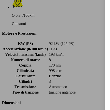
Ø 5.8 l/100km
Consumi
Motore e Prestazioni
KW (PS)
92 kW (125 PS)
Accelerazione (0-100 km/h)
11.4s
Velocità massima (km/h)
193 km/h
Numero di marce
8
Coppia
170 nm
Cilindrata
998 ccm
Carburante
Benzina
Cilindri
3
Trasmissione
Automatico
Tipo di trazione
trazione anteriore
Dimensioni