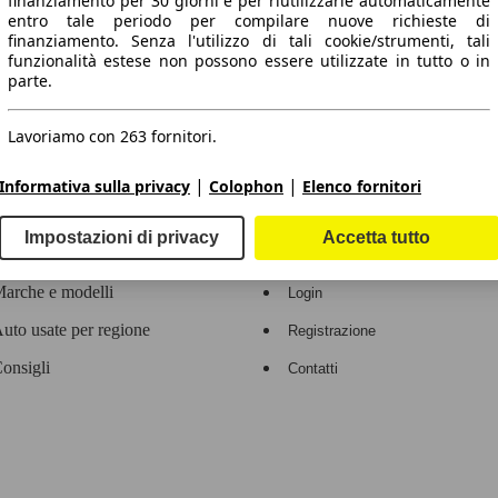
finanziamento per 30 giorni e per riutilizzarle automaticamente
entro tale periodo per compilare nuove richieste di
 dati.
finanziamento. Senza l'utilizzo di tali cookie/strumenti, tali
funzionalità estese non possono essere utilizzate in tutto o in
parte.
Lavoriamo con 263 fornitori.
ropeo.
|
|
Informativa sulla privacy
Colophon
Elenco fornitori
Area rivenditori
Impostazioni di privacy
Accetta tutto
Contatti
Servizi per i dealer
arche e modelli
Login
uto usate per regione
Registrazione
onsigli
Contatti