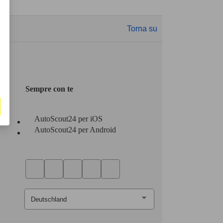
Torna su
Sempre con te
AutoScout24 per iOS
AutoScout24 per Android