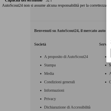
Capacità del serbatoio
52 l
AutoScout24 non si assume alcuna responsabilità per la correttezza dei
Benvenuti su AutoScout24, il mercato auto eu
Società
Servizi
A proposito di AutoScout24
Stampa
M
Media
A
Condizioni generali
C
Informazioni
Privacy
Dichiarazione di Accessibilità