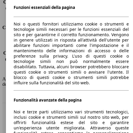
Capacità di traino (senza freni)
-
Funzioni essenziali della pagina
Capacità di traino (con freni)
1500 kg
Volume del bagagliaio
635 - 1653 l
Noi o questi fornitori utilizziamo cookie o strumenti e
Consumi
tecnologie simili necessari per le funzioni essenziali del
sito e per garantirne il corretto funzionamento. Vengono
in genere utilizzati in risposta all'attività dell'utente per
Emissioni di CO2*
-
abilitare funzioni importanti come l'impostazione e il
Consumo (urbano)
-
mantenimento delle informazioni di accesso o delle
Consumo (extra-urbano)
-
preferenze sulla privacy. L'uso di questi cookie o
Consumo (combinato)*
-
tecnologie simili non può normalmente essere
Classe di emissione
Euro 6
disabilitato. Tuttavia, alcuni browser potrebbero bloccare
questi cookie o strumenti simili o avvisare l'utente. Il
Capacità del serbatoio
52 l
blocco di questi cookie o strumenti simili potrebbe
AutoScout24 non si assume alcuna responsabilità per la correttezza
influire sulla funzionalità del sito web.
dei dati.
Torna su
Funzionalità avanzate della pagina
Noi e terze parti utilizziamo vari strumenti tecnologici,
Benvenuti su AutoScout24, il mercato auto europeo.
inclusi cookie e strumenti simili sul nostro sito web, per
offrirti funzionalità estese del sito e garantire
un'esperienza utente migliorata. Attraverso queste
Società