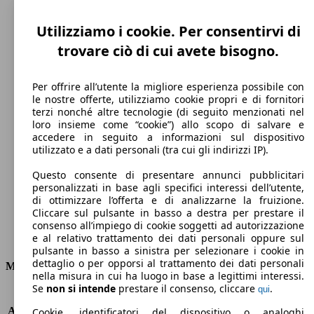
Utilizziamo i cookie. Per consentirvi di
trovare ciò di cui avete bisogno.
Per offrire all’utente la migliore esperienza possibile con
le nostre offerte, utilizziamo cookie propri e di fornitori
terzi nonché altre tecnologie (di seguito menzionati nel
loro insieme come “cookie”) allo scopo di salvare e
193 km/h
accedere in seguito a informazioni sul dispositivo
utilizzato e a dati personali (tra cui gli indirizzi IP).
Velocità massima
Questo consente di presentare annunci pubblicitari
personalizzati in base agli specifici interessi dell’utente,
di ottimizzare l’offerta e di analizzarne la fruizione.
Cliccare sul pulsante in basso a destra per prestare il
Elettrica/Benzina
consenso all’impiego di cookie soggetti ad autorizzazione
e al relativo trattamento dei dati personali oppure sul
Carburante
pulsante in basso a sinistra per selezionare i cookie in
dettaglio o per opporsi al trattamento dei dati personali
Motore e Prestazioni
nella misura in cui ha luogo in base a legittimi interessi.
Se
non si intende
prestare il consenso, cliccare
.
qui
KW (PS)
92 kW (125 PS)
Accelerazione (0-100 km/h)
10.4s
Cookie, identificatori del dispositivo o analoghi