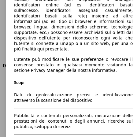
identificatori online (ad es. identificatori basati
Velocità massima (km/h)
193 km/h
sull’accesso, identificatori assegnati casualmente,
Numero di marce
7
identificatori basati sulla rete) insieme ad altre
Coppia
170 nm
informazioni (ad es. tipo di browser e informazioni sul
Cilindrata
999 ccm
browser, lingua, dimensioni dello schermo, tecnologie
supportate, ecc.) possono essere archiviati sul o letti dal
Carburante
Elettrica/Benzina
dispositivo dell’utente per riconoscerlo ogni volta che
Cilindri
3
l’utente si connette a un’app o a un sito web, per una o
Trasmissione
Automatico
più finalità qui presentate.
Tipo di trazione
trazione anteriore
L’utente può modificare le sue preferenze o revocare il
consenso prestato in qualsiasi momento visitando la
Dimensioni
sezione Privacy Manager della nostra informativa.
Lunghezza
4670 mm
Scopi
Altezza
1490 mm
Larghezza
1830 mm
Dati di geolocalizzazione precisi e identificazione
Passo
2700 mm
attraverso la scansione del dispositivo
Peso massimo
2005 kg
Carico massimo
-
Pubblicità e contenuti personalizzati, misurazione delle
Porte
5
prestazioni dei contenuti e degli annunci, ricerche sul
Sedili
5
pubblico, sviluppo di servizi
Carico sul tetto
-