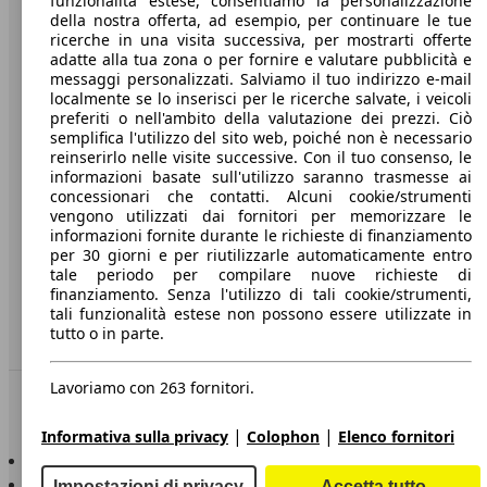
funzionalità estese, consentiamo la personalizzazione
della nostra offerta, ad esempio, per continuare le tue
A proposito di AutoScout24
ricerche in una visita successiva, per mostrarti offerte
adatte alla tua zona o per fornire e valutare pubblicità e
Stampa
messaggi personalizzati. Salviamo il tuo indirizzo e-mail
localmente se lo inserisci per le ricerche salvate, i veicoli
Media
preferiti o nell'ambito della valutazione dei prezzi. Ciò
semplifica l'utilizzo del sito web, poiché non è necessario
Condizioni generali
reinserirlo nelle visite successive. Con il tuo consenso, le
informazioni basate sull'utilizzo saranno trasmesse ai
Informazioni
concessionari che contatti. Alcuni cookie/strumenti
vengono utilizzati dai fornitori per memorizzare le
Privacy
informazioni fornite durante le richieste di finanziamento
per 30 giorni e per riutilizzarle automaticamente entro
Dichiarazione di Accessibilità
tale periodo per compilare nuove richieste di
finanziamento. Senza l'utilizzo di tali cookie/strumenti,
Servizi
tali funzionalità estese non possono essere utilizzate in
tutto o in parte.
Area rivenditori
Lavoriamo con 263 fornitori.
Sempre con te
|
|
Informativa sulla privacy
Colophon
Elenco fornitori
AutoScout24 per iOS
AutoScout24 per Android
Impostazioni di privacy
Accetta tutto