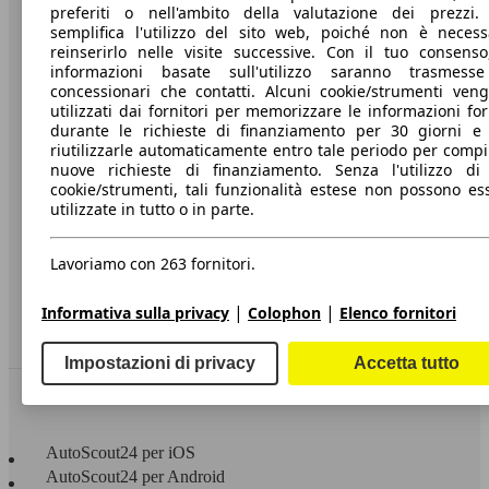
preferiti o nell'ambito della valutazione dei prezzi.
semplifica l'utilizzo del sito web, poiché non è necess
A proposito di AutoScout24
reinserirlo nelle visite successive. Con il tuo consenso
informazioni basate sull'utilizzo saranno trasmess
Stampa
concessionari che contatti. Alcuni cookie/strumenti ven
Media
utilizzati dai fornitori per memorizzare le informazioni for
durante le richieste di finanziamento per 30 giorni e
Condizioni generali
riutilizzarle automaticamente entro tale periodo per compi
nuove richieste di finanziamento. Senza l'utilizzo di 
Informazioni
cookie/strumenti, tali funzionalità estese non possono es
utilizzate in tutto o in parte.
Privacy
Dichiarazione di Accessibilità
Lavoriamo con 263 fornitori.
Servizi
|
|
Informativa sulla privacy
Colophon
Elenco fornitori
Area rivenditori
Impostazioni di privacy
Accetta tutto
Sempre con te
AutoScout24 per iOS
AutoScout24 per Android