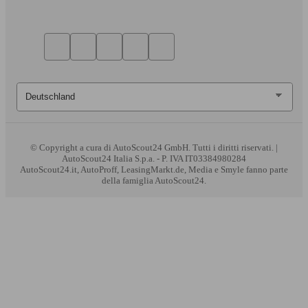
© Copyright
a cura di AutoScout24 GmbH. Tutti i diritti riservati. |
AutoScout24 Italia S.p.a. - P. IVA IT03384980284
AutoScout24.it, AutoProff, LeasingMarkt.de, Media e Smyle fanno parte
della famiglia AutoScout24.