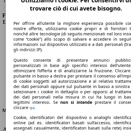
Utilizziamo i cookie. Per consentirvi di
125cv powershift
2022/11
PS)
trovare ciò di cui avete bisogno.
Ford Focus SW 1.0 ecoboost h ST-Line Design
125cv powershift Dati tecnici
Per offrire all’utente la migliore esperienza possibile co
nostre offerte, utilizziamo cookie propri e di fornitori t
nonché altre tecnologie (di seguito menzionati nel loro ins
come “cookie”) allo scopo di salvare e accedere in segui
informazioni sul dispositivo utilizzato e a dati personali (tra
gli indirizzi IP).
193 km/h
Questo consente di presentare annunci pubblicit
Velocità massima
personalizzati in base agli specifici interessi dell’utente
ottimizzare l’offerta e di analizzarne la fruizione. Cliccare
pulsante in basso a destra per prestare il consenso all’imp
di cookie soggetti ad autorizzazione e al relativo trattam
dei dati personali oppure sul pulsante in basso a sinistra
Elettrica/Benzina
selezionare i cookie in dettaglio o per opporsi al trattam
dei dati personali nella misura in cui ha luogo in ba
Carburante
legittimi interessi. Se
non si intende
prestare il conse
cliccare
.
qui
Motore e Prestazioni
Cookie, identificatori del dispositivo o analoghi identifica
online (ad es. identificatori basati sull’accesso, identifica
KW (PS)
92 kW (125 PS)
assegnati casualmente, identificatori basati sulla rete) ins
Accelerazione (0-100 km/h)
10.4s