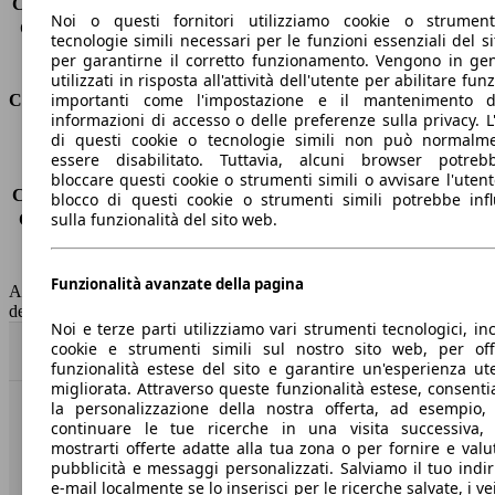
Capacità di traino (senza freni)
-
Noi o questi fornitori utilizziamo cookie o strumen
Capacità di traino (con freni)
1500 kg
tecnologie simili necessari per le funzioni essenziali del si
Volume del bagagliaio
635 - 1653 l
per garantirne il corretto funzionamento. Vengono in ge
utilizzati in risposta all'attività dell'utente per abilitare fun
importanti come l'impostazione e il mantenimento d
Consumi
informazioni di accesso o delle preferenze sulla privacy. L
di questi cookie o tecnologie simili non può normalm
Emissioni di CO2*
-
essere disabilitato. Tuttavia, alcuni browser potreb
Consumo (urbano)
-
bloccare questi cookie o strumenti simili o avvisare l'utente
Consumo (extra-urbano)
-
blocco di questi cookie o strumenti simili potrebbe infl
sulla funzionalità del sito web.
Consumo (combinato)*
-
Classe di emissione
Euro 6
Capacità del serbatoio
52 l
Funzionalità avanzate della pagina
AutoScout24 non si assume alcuna responsabilità per la correttezza
dei dati.
Noi e terze parti utilizziamo vari strumenti tecnologici, inc
cookie e strumenti simili sul nostro sito web, per offr
Torna su
funzionalità estese del sito e garantire un'esperienza ut
migliorata. Attraverso queste funzionalità estese, consent
la personalizzazione della nostra offerta, ad esempio,
Benvenuti su AutoScout24, il mercato auto europeo.
continuare le tue ricerche in una visita successiva,
mostrarti offerte adatte alla tua zona o per fornire e valu
pubblicità e messaggi personalizzati. Salviamo il tuo indir
Società
e-mail localmente se lo inserisci per le ricerche salvate, i vei