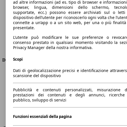
ad altre informazioni (ad es. tipo di browser e informazioni
Velocità massima (km/h)
193 km/h
browser, lingua, dimensioni dello schermo, tecnol
Numero di marce
7
supportate, ecc.) possono essere archiviati sul o letti
Coppia
170 nm
dispositivo dell’utente per riconoscerlo ogni volta che l’utent
connette a un’app o a un sito web, per una o più finalità
Cilindrata
999 ccm
presentate.
Carburante
Elettrica/Benzina
Cilindri
3
L’utente può modificare le sue preferenze o revocar
Trasmissione
Automatico
consenso prestato in qualsiasi momento visitando la sez
Privacy Manager della nostra informativa.
Tipo di trazione
trazione anteriore
Scopi
Dimensioni
Dati di geolocalizzazione precisi e identificazione attravers
Lunghezza
4670 mm
scansione del dispositivo
Altezza
1490 mm
Larghezza
1830 mm
Pubblicità e contenuti personalizzati, misurazione d
Passo
2700 mm
prestazioni dei contenuti e degli annunci, ricerche
Peso massimo
2005 kg
pubblico, sviluppo di servizi
Carico massimo
-
Porte
5
Sedili
5
Funzioni essenziali della pagina
Carico sul tetto
-