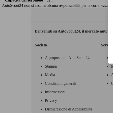
Capacità del serbatoio
52 l
AutoScout24 non si assume alcuna responsabilità per la correttezza dei
Benvenuti su AutoScout24, il mercato auto eu
Società
Servizi
A proposito di AutoScout24
Stampa
M
Media
A
Condizioni generali
C
Informazioni
Privacy
Dichiarazione di Accessibilità