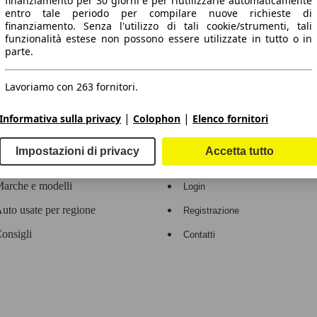
finanziamento per 30 giorni e per riutilizzarle automaticamente
entro tale periodo per compilare nuove richieste di
 dati.
finanziamento. Senza l'utilizzo di tali cookie/strumenti, tali
funzionalità estese non possono essere utilizzate in tutto o in
parte.
Lavoriamo con 263 fornitori.
ropeo.
|
|
Informativa sulla privacy
Colophon
Elenco fornitori
Area rivenditori
Impostazioni di privacy
Accetta tutto
Contatti
Servizi per i dealer
arche e modelli
Login
uto usate per regione
Registrazione
onsigli
Contatti