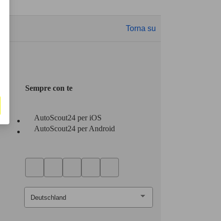
Torna su
Sempre con te
AutoScout24 per iOS
AutoScout24 per Android