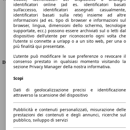
identificatori online (ad es. identificatori basati
Velocità massima (km/h)
198 km/h
sull’accesso, identificatori assegnati casualmente,
Numero di marce
6
identificatori basati sulla rete) insieme ad altre
Coppia
170 nm
informazioni (ad es. tipo di browser e informazioni sul
Cilindrata
999 ccm
browser, lingua, dimensioni dello schermo, tecnologie
supportate, ecc.) possono essere archiviati sul o letti dal
Carburante
Elettrica/Benzina
dispositivo dell’utente per riconoscerlo ogni volta che
Cilindri
3
l’utente si connette a un’app o a un sito web, per una o
Trasmissione
Manuale
più finalità qui presentate.
Tipo di trazione
trazione anteriore
L’utente può modificare le sue preferenze o revocare il
consenso prestato in qualsiasi momento visitando la
Dimensioni
sezione Privacy Manager della nostra informativa.
Lunghezza
4670 mm
Scopi
Altezza
1490 mm
Larghezza
1830 mm
Dati di geolocalizzazione precisi e identificazione
Passo
2700 mm
attraverso la scansione del dispositivo
Peso massimo
1970 kg
Carico massimo
-
Pubblicità e contenuti personalizzati, misurazione delle
Porte
5
prestazioni dei contenuti e degli annunci, ricerche sul
Sedili
5
pubblico, sviluppo di servizi
Carico sul tetto
-