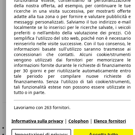
funzionalità estese, consentiamo la personalizzazione
della nostra offerta, ad esempio, per continuare le tue
A proposito di AutoScout24
ricerche in una visita successiva, per mostrarti offerte
adatte alla tua zona o per fornire e valutare pubblicità e
Stampa
messaggi personalizzati. Salviamo il tuo indirizzo e-mail
localmente se lo inserisci per le ricerche salvate, i veicoli
Media
preferiti o nell'ambito della valutazione dei prezzi. Ciò
semplifica l'utilizzo del sito web, poiché non è necessario
Condizioni generali
reinserirlo nelle visite successive. Con il tuo consenso, le
informazioni basate sull'utilizzo saranno trasmesse ai
Informazioni
concessionari che contatti. Alcuni cookie/strumenti
vengono utilizzati dai fornitori per memorizzare le
Privacy
informazioni fornite durante le richieste di finanziamento
per 30 giorni e per riutilizzarle automaticamente entro
Dichiarazione di Accessibilità
tale periodo per compilare nuove richieste di
finanziamento. Senza l'utilizzo di tali cookie/strumenti,
Servizi
tali funzionalità estese non possono essere utilizzate in
tutto o in parte.
Area rivenditori
Lavoriamo con 263 fornitori.
Sempre con te
|
|
Informativa sulla privacy
Colophon
Elenco fornitori
AutoScout24 per iOS
AutoScout24 per Android
Impostazioni di privacy
Accetta tutto