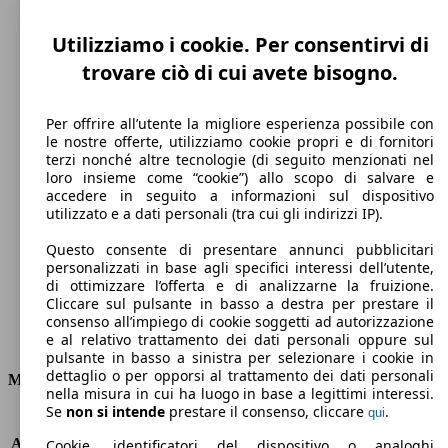
Utilizziamo i cookie. Per consentirvi di
trovare ciò di cui avete bisogno.
Per offrire all’utente la migliore esperienza possibile con
le nostre offerte, utilizziamo cookie propri e di fornitori
terzi nonché altre tecnologie (di seguito menzionati nel
loro insieme come “cookie”) allo scopo di salvare e
198 km/h
accedere in seguito a informazioni sul dispositivo
utilizzato e a dati personali (tra cui gli indirizzi IP).
Velocità massima
Questo consente di presentare annunci pubblicitari
personalizzati in base agli specifici interessi dell’utente,
di ottimizzare l’offerta e di analizzarne la fruizione.
Cliccare sul pulsante in basso a destra per prestare il
Elettrica/Benzina
consenso all’impiego di cookie soggetti ad autorizzazione
e al relativo trattamento dei dati personali oppure sul
Carburante
pulsante in basso a sinistra per selezionare i cookie in
dettaglio o per opporsi al trattamento dei dati personali
Motore e Prestazioni
nella misura in cui ha luogo in base a legittimi interessi.
Se
non si intende
prestare il consenso, cliccare
.
qui
KW (PS)
92 kW (125 PS)
Accelerazione (0-100 km/h)
10.4s
Cookie, identificatori del dispositivo o analoghi