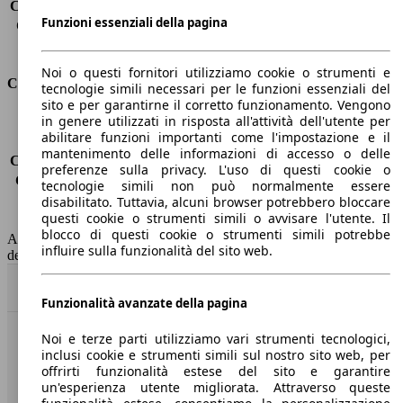
Capacità di traino (senza freni)
-
Funzioni essenziali della pagina
Capacità di traino (con freni)
1000 kg
Volume del bagagliaio
635 - 1653 l
Noi o questi fornitori utilizziamo cookie o strumenti e
Consumi
tecnologie simili necessari per le funzioni essenziali del
sito e per garantirne il corretto funzionamento. Vengono
in genere utilizzati in risposta all'attività dell'utente per
Emissioni di CO2*
-
abilitare funzioni importanti come l'impostazione e il
Consumo (urbano)
-
mantenimento delle informazioni di accesso o delle
Consumo (extra-urbano)
-
preferenze sulla privacy. L'uso di questi cookie o
Consumo (combinato)*
-
tecnologie simili non può normalmente essere
Classe di emissione
Euro 6
disabilitato. Tuttavia, alcuni browser potrebbero bloccare
questi cookie o strumenti simili o avvisare l'utente. Il
Capacità del serbatoio
52 l
blocco di questi cookie o strumenti simili potrebbe
AutoScout24 non si assume alcuna responsabilità per la correttezza
influire sulla funzionalità del sito web.
dei dati.
Torna su
Funzionalità avanzate della pagina
Noi e terze parti utilizziamo vari strumenti tecnologici,
Benvenuti su AutoScout24, il mercato auto europeo.
inclusi cookie e strumenti simili sul nostro sito web, per
offrirti funzionalità estese del sito e garantire
un'esperienza utente migliorata. Attraverso queste
Società