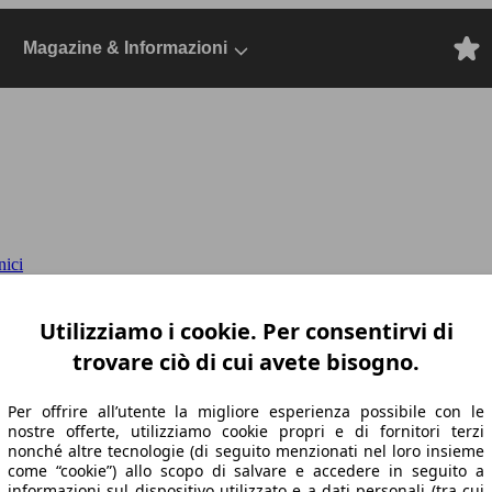
Magazine & Informazioni
nici
155cv
2022 SW, Dal 2021, Station wagon, Ele
Utilizziamo i cookie. Per consentirvi di
trovare ciò di cui avete bisogno.
Per offrire all’utente la migliore esperienza possibile con le
nostre offerte, utilizziamo cookie propri e di fornitori terzi
nonché altre tecnologie (di seguito menzionati nel loro insieme
come “cookie”) allo scopo di salvare e accedere in seguito a
informazioni sul dispositivo utilizzato e a dati personali (tra cui