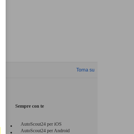
Torna su
Sempre con te
AutoScout24 per iOS
AutoScout24 per Android