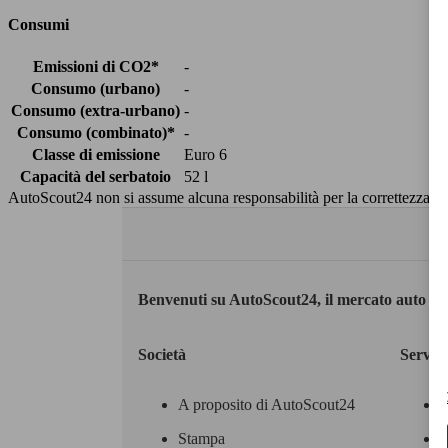
Consumi
Emissioni di CO2*
-
Consumo (urbano)
-
Consumo (extra-urbano)
-
Consumo (combinato)*
-
Classe di emissione
Euro 6
Capacità del serbatoio
52 l
AutoScout24 non si assume alcuna responsabilità per la correttezza dei
Benvenuti su AutoScout24, il mercato auto eu
Società
Servizi
A proposito di AutoScout24
Stampa
M