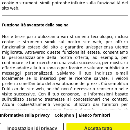
cookie o strumenti simili potrebbe influire sulla funzionalità del
sito web.
Funzionalità avanzate della pagina
Noi e terze parti utilizziamo vari strumenti tecnologici, inclusi
cookie e strumenti simili sul nostro sito web, per offrirti
funzionalità estese del sito e garantire un'esperienza utente
migliorata. Attraverso queste funzionalità estese, consentiamo
la personalizzazione della nostra offerta, ad esempio, per
 dati.
continuare le tue ricerche in una visita successiva, per mostrarti
offerte adatte alla tua zona o per fornire e valutare pubblicità e
messaggi personalizzati. Salviamo il tuo indirizzo e-mail
localmente se lo inserisci per le ricerche salvate, i veicoli
preferiti o nell'ambito della valutazione dei prezzi. Ciò semplifica
ropeo.
l'utilizzo del sito web, poiché non è necessario reinserirlo nelle
visite successive. Con il tuo consenso, le informazioni basate
sull'utilizzo saranno trasmesse ai concessionari che contatti.
Area rivenditori
Alcuni cookie/strumenti vengono utilizzati dai fornitori per
memorizzare le informazioni fornite durante le richieste di
|
|
finanziamento per 30 giorni e per riutilizzarle automaticamente
Informativa sulla privacy
Colophon
Elenco fornitori
Contatti
Servizi per i dealer
entro tale periodo per compilare nuove richieste di
finanziamento. Senza l'utilizzo di tali cookie/strumenti, tali
arche e modelli
Login
Impostazioni di privacy
Accetta tutto