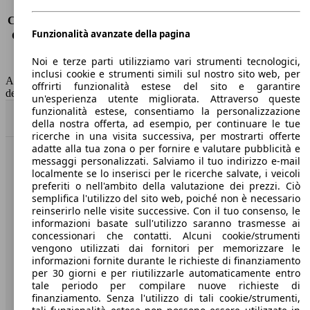
Consumo (urbano)
7.4 l/100km
Consumo (extra-urbano)
5.0 l/100km
Funzionalità avanzate della pagina
Consumo (combinato)*
5.9 l/100km
Classe di emissione
Euro 6
Noi e terze parti utilizziamo vari strumenti tecnologici,
Capacità del serbatoio
52 l
inclusi cookie e strumenti simili sul nostro sito web, per
AutoScout24 non si assume alcuna responsabilità per la correttezza
offrirti funzionalità estese del sito e garantire
dei dati.
un'esperienza utente migliorata. Attraverso queste
funzionalità estese, consentiamo la personalizzazione
Torna su
della nostra offerta, ad esempio, per continuare le tue
ricerche in una visita successiva, per mostrarti offerte
adatte alla tua zona o per fornire e valutare pubblicità e
messaggi personalizzati. Salviamo il tuo indirizzo e-mail
Benvenuti su AutoScout24, il mercato auto europeo.
localmente se lo inserisci per le ricerche salvate, i veicoli
preferiti o nell'ambito della valutazione dei prezzi. Ciò
semplifica l'utilizzo del sito web, poiché non è necessario
Società
reinserirlo nelle visite successive. Con il tuo consenso, le
informazioni basate sull'utilizzo saranno trasmesse ai
A proposito di AutoScout24
concessionari che contatti. Alcuni cookie/strumenti
vengono utilizzati dai fornitori per memorizzare le
Stampa
informazioni fornite durante le richieste di finanziamento
per 30 giorni e per riutilizzarle automaticamente entro
Media
tale periodo per compilare nuove richieste di
finanziamento. Senza l'utilizzo di tali cookie/strumenti,
Condizioni generali