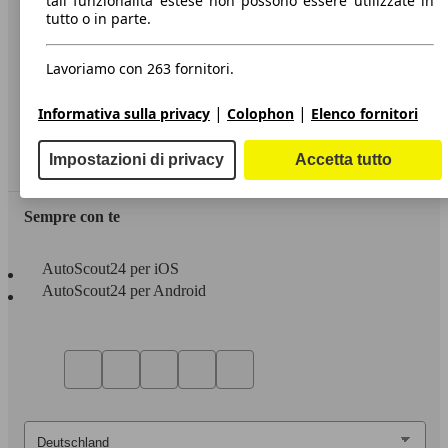
tali funzionalità estese non possono essere utilizzate in
tutto o in parte.
Informazioni
Privacy
Lavoriamo con 263 fornitori.
Dichiarazione di Accessibilità
|
|
Informativa sulla privacy
Colophon
Elenco fornitori
Servizi
Impostazioni di privacy
Accetta tutto
Area rivenditori
Sempre con te
AutoScout24 per iOS
AutoScout24 per Android