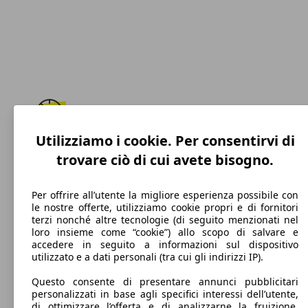
Utilizziamo i cookie. Per consentirvi di
193 km/h
trovare ciò di cui avete bisogno.
Velocità massima
Per offrire all’utente la migliore esperienza possibile con
le nostre offerte, utilizziamo cookie propri e di fornitori
terzi nonché altre tecnologie (di seguito menzionati nel
Benzina
loro insieme come “cookie”) allo scopo di salvare e
accedere in seguito a informazioni sul dispositivo
Carburante
utilizzato e a dati personali (tra cui gli indirizzi IP).
Questo consente di presentare annunci pubblicitari
personalizzati in base agli specifici interessi dell’utente,
di ottimizzare l’offerta e di analizzarne la fruizione.