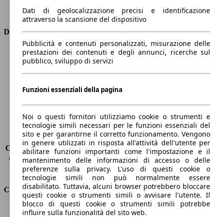
Trasmissione
Automatico
Dati di geolocalizzazione precisi e identificazione
Tipo di trazione
trazione anteriore
attraverso la scansione del dispositivo
Dimensioni
Pubblicità e contenuti personalizzati, misurazione delle
prestazioni dei contenuti e degli annunci, ricerche sul
Lunghezza
4670 mm
pubblico, sviluppo di servizi
Altezza
1480 mm
Larghezza
1830 mm
Passo
2650 mm
Funzioni essenziali della pagina
Peso massimo
1970 kg
Carico massimo
-
Noi o questi fornitori utilizziamo cookie o strumenti e
Porte
5
tecnologie simili necessari per le funzioni essenziali del
Sedili
5
sito e per garantirne il corretto funzionamento. Vengono
Carico sul tetto
-
in genere utilizzati in risposta all'attività dell'utente per
Capacità di traino (senza freni)
-
abilitare funzioni importanti come l'impostazione e il
Capacità di traino (con freni)
1300 kg
mantenimento delle informazioni di accesso o delle
preferenze sulla privacy. L'uso di questi cookie o
Volume del bagagliaio
608 - 1653 l
tecnologie simili non può normalmente essere
disabilitato. Tuttavia, alcuni browser potrebbero bloccare
Consumi
questi cookie o strumenti simili o avvisare l'utente. Il
blocco di questi cookie o strumenti simili potrebbe
Emissioni di CO2*
117 g/km (komb.)
influire sulla funzionalità del sito web.