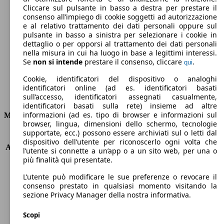
Cliccare sul pulsante in basso a destra per prestare il
117 g/km
consenso all’impiego di cookie soggetti ad autorizzazione
e al relativo trattamento dei dati personali oppure sul
Emissioni di CO2 (combinato)*
pulsante in basso a sinistra per selezionare i cookie in
dettaglio o per opporsi al trattamento dei dati personali
nella misura in cui ha luogo in base a legittimi interessi.
Se
non si intende
prestare il consenso, cliccare
.
qui
Cookie, identificatori del dispositivo o analoghi
Ø 5.9 l/100km
identificatori online (ad es. identificatori basati
Consumi
sull’accesso, identificatori assegnati casualmente,
identificatori basati sulla rete) insieme ad altre
informazioni (ad es. tipo di browser e informazioni sul
Motore e Prestazioni
browser, lingua, dimensioni dello schermo, tecnologie
supportate, ecc.) possono essere archiviati sul o letti dal
KW (PS)
92 kW (125 PS)
dispositivo dell’utente per riconoscerlo ogni volta che
Accelerazione (0-100 km/h)
11.4s
l’utente si connette a un’app o a un sito web, per una o
Velocità massima (km/h)
193 km/h
più finalità qui presentate.
Numero di marce
8
L’utente può modificare le sue preferenze o revocare il
Coppia
170 nm
consenso prestato in qualsiasi momento visitando la
Cilindrata
998 ccm
sezione Privacy Manager della nostra informativa.
Carburante
Benzina
Cilindri
3
Scopi