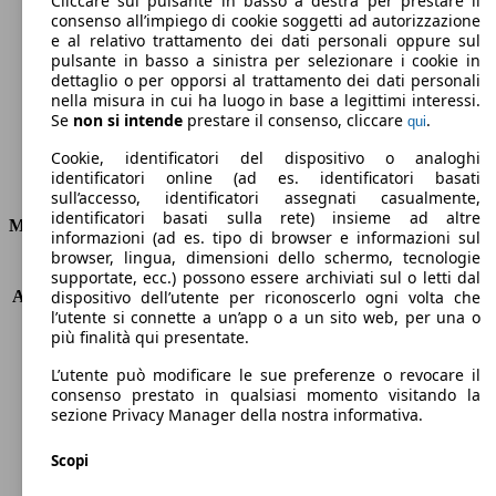
Cliccare sul pulsante in basso a destra per prestare il
consenso all’impiego di cookie soggetti ad autorizzazione
Emissioni di CO2 (combinato)*
e al relativo trattamento dei dati personali oppure sul
pulsante in basso a sinistra per selezionare i cookie in
dettaglio o per opporsi al trattamento dei dati personali
nella misura in cui ha luogo in base a legittimi interessi.
Se
non si intende
prestare il consenso, cliccare
.
qui
Ø 5.9 l/100km
Cookie, identificatori del dispositivo o analoghi
identificatori online (ad es. identificatori basati
Consumi
sull’accesso, identificatori assegnati casualmente,
identificatori basati sulla rete) insieme ad altre
Motore e Prestazioni
informazioni (ad es. tipo di browser e informazioni sul
browser, lingua, dimensioni dello schermo, tecnologie
KW (PS)
92 kW (125 PS)
supportate, ecc.) possono essere archiviati sul o letti dal
Accelerazione (0-100 km/h)
11.4s
dispositivo dell’utente per riconoscerlo ogni volta che
l’utente si connette a un’app o a un sito web, per una o
Velocità massima (km/h)
193 km/h
più finalità qui presentate.
Numero di marce
8
Coppia
170 nm
L’utente può modificare le sue preferenze o revocare il
Cilindrata
998 ccm
consenso prestato in qualsiasi momento visitando la
sezione Privacy Manager della nostra informativa.
Carburante
Benzina
Cilindri
3
Scopi
Trasmissione
Automatico
Tipo di trazione
trazione anteriore