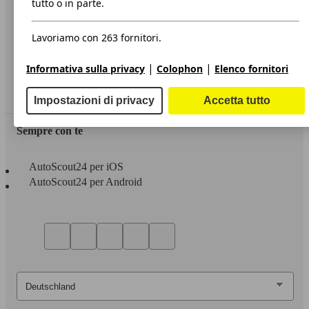
tutto o in parte.
Privacy
Lavoriamo con 263 fornitori.
Dichiarazione di Accessibilità
|
|
Informativa sulla privacy
Colophon
Elenco fornitori
Servizi
Area rivenditori
Impostazioni di privacy
Accetta tutto
Sempre con te
AutoScout24 per iOS
AutoScout24 per Android