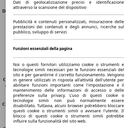
Dati di geolocalizzazione precisi e identificazione
attraverso la scansione del dispositivo
Dimensioni
Pubblicità e contenuti personalizzati, misurazione delle
Lunghezza
4670 mm
prestazioni dei contenuti e degli annunci, ricerche sul
Altezza
1480 mm
pubblico, sviluppo di servizi
Larghezza
1830 mm
Passo
2650 mm
Peso massimo
1970 kg
Funzioni essenziali della pagina
Carico massimo
-
Porte
5
Noi o questi fornitori utilizziamo cookie o strumenti e
Sedili
5
tecnologie simili necessari per le funzioni essenziali del
Carico sul tetto
-
sito e per garantirne il corretto funzionamento. Vengono
Capacità di traino (senza freni)
-
in genere utilizzati in risposta all'attività dell'utente per
abilitare funzioni importanti come l'impostazione e il
Capacità di traino (con freni)
1300 kg
mantenimento delle informazioni di accesso o delle
Volume del bagagliaio
608 - 1653 l
preferenze sulla privacy. L'uso di questi cookie o
tecnologie simili non può normalmente essere
Consumi
disabilitato. Tuttavia, alcuni browser potrebbero bloccare
questi cookie o strumenti simili o avvisare l'utente. Il
blocco di questi cookie o strumenti simili potrebbe
Emissioni di CO2*
117 g/km (komb.)
influire sulla funzionalità del sito web.
Consumo (urbano)
7.4 l/100km