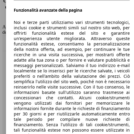
Consumo (extra-urbano)
5.0 l/100km
Consumo (combinato)*
5.9 l/100km
Funzionalità avanzate della pagina
Classe di emissione
Euro 6
Capacità del serbatoio
52 l
Noi e terze parti utilizziamo vari strumenti tecnologici,
AutoScout24 non si assume alcuna responsabilità per la correttezza
inclusi cookie e strumenti simili sul nostro sito web, per
dei dati.
offrirti funzionalità estese del sito e garantire
un'esperienza utente migliorata. Attraverso queste
Torna su
funzionalità estese, consentiamo la personalizzazione
della nostra offerta, ad esempio, per continuare le tue
ricerche in una visita successiva, per mostrarti offerte
adatte alla tua zona o per fornire e valutare pubblicità e
Benvenuti su AutoScout24, il mercato auto europeo.
messaggi personalizzati. Salviamo il tuo indirizzo e-mail
localmente se lo inserisci per le ricerche salvate, i veicoli
preferiti o nell'ambito della valutazione dei prezzi. Ciò
Società
semplifica l'utilizzo del sito web, poiché non è necessario
reinserirlo nelle visite successive. Con il tuo consenso, le
A proposito di AutoScout24
informazioni basate sull'utilizzo saranno trasmesse ai
concessionari che contatti. Alcuni cookie/strumenti
Stampa
vengono utilizzati dai fornitori per memorizzare le
informazioni fornite durante le richieste di finanziamento
Media
per 30 giorni e per riutilizzarle automaticamente entro
tale periodo per compilare nuove richieste di
Condizioni generali
finanziamento. Senza l'utilizzo di tali cookie/strumenti,
tali funzionalità estese non possono essere utilizzate in
Informazioni