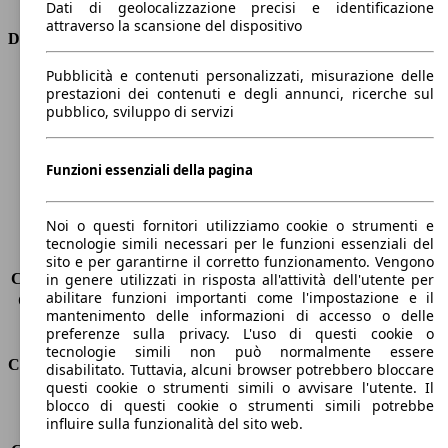
Dati di geolocalizzazione precisi e identificazione
attraverso la scansione del dispositivo
Dimensioni
Pubblicità e contenuti personalizzati, misurazione delle
Lunghezza
4670 mm
prestazioni dei contenuti e degli annunci, ricerche sul
Altezza
1480 mm
pubblico, sviluppo di servizi
Larghezza
1830 mm
Passo
-
Peso massimo
1970 kg
Funzioni essenziali della pagina
Carico massimo
-
Porte
5
Noi o questi fornitori utilizziamo cookie o strumenti e
Sedili
5
tecnologie simili necessari per le funzioni essenziali del
Carico sul tetto
-
sito e per garantirne il corretto funzionamento. Vengono
Capacità di traino (senza freni)
-
in genere utilizzati in risposta all'attività dell'utente per
abilitare funzioni importanti come l'impostazione e il
Capacità di traino (con freni)
1300 kg
mantenimento delle informazioni di accesso o delle
Volume del bagagliaio
608 - 1653 l
preferenze sulla privacy. L'uso di questi cookie o
tecnologie simili non può normalmente essere
Consumi
disabilitato. Tuttavia, alcuni browser potrebbero bloccare
questi cookie o strumenti simili o avvisare l'utente. Il
blocco di questi cookie o strumenti simili potrebbe
Emissioni di CO2*
130 g/km (komb.)
influire sulla funzionalità del sito web.
Consumo (urbano)
7.3 l/100km