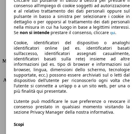
Cliccare sul pulsante in basso a destra per prestare il
consenso all’impiego di cookie soggetti ad autorizzazione
Emissioni di CO2 (combinato)*
e al relativo trattamento dei dati personali oppure sul
pulsante in basso a sinistra per selezionare i cookie in
dettaglio o per opporsi al trattamento dei dati personali
nella misura in cui ha luogo in base a legittimi interessi.
Se
non si intende
prestare il consenso, cliccare
.
qui
Ø 5.8 l/100km
Cookie, identificatori del dispositivo o analoghi
identificatori online (ad es. identificatori basati
Consumi
sull’accesso, identificatori assegnati casualmente,
identificatori basati sulla rete) insieme ad altre
Motore e Prestazioni
informazioni (ad es. tipo di browser e informazioni sul
browser, lingua, dimensioni dello schermo, tecnologie
KW (PS)
92 kW (125 PS)
supportate, ecc.) possono essere archiviati sul o letti dal
Accelerazione (0-100 km/h)
11.4s
dispositivo dell’utente per riconoscerlo ogni volta che
l’utente si connette a un’app o a un sito web, per una o
Velocità massima (km/h)
193 km/h
più finalità qui presentate.
Numero di marce
8
Coppia
170 nm
L’utente può modificare le sue preferenze o revocare il
Cilindrata
998 ccm
consenso prestato in qualsiasi momento visitando la
sezione Privacy Manager della nostra informativa.
Carburante
Benzina
Cilindri
3
Scopi
Trasmissione
Automatico
Tipo di trazione
trazione anteriore