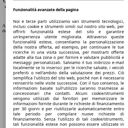
Consumo (extra-urbano)
4.9 l/100km
Consumo (combinato)*
5.8 l/100km
Funzionalità avanzate della pagina
Classe di emissione
Euro 6
Capacità del serbatoio
52 l
Noi e terze parti utilizziamo vari strumenti tecnologici,
AutoScout24 non si assume alcuna responsabilità per la correttezza
inclusi cookie e strumenti simili sul nostro sito web, per
dei dati.
offrirti funzionalità estese del sito e garantire
un'esperienza utente migliorata. Attraverso queste
Torna su
funzionalità estese, consentiamo la personalizzazione
della nostra offerta, ad esempio, per continuare le tue
ricerche in una visita successiva, per mostrarti offerte
adatte alla tua zona o per fornire e valutare pubblicità e
Benvenuti su AutoScout24, il mercato auto europeo.
messaggi personalizzati. Salviamo il tuo indirizzo e-mail
localmente se lo inserisci per le ricerche salvate, i veicoli
preferiti o nell'ambito della valutazione dei prezzi. Ciò
Società
semplifica l'utilizzo del sito web, poiché non è necessario
reinserirlo nelle visite successive. Con il tuo consenso, le
A proposito di AutoScout24
informazioni basate sull'utilizzo saranno trasmesse ai
concessionari che contatti. Alcuni cookie/strumenti
Stampa
vengono utilizzati dai fornitori per memorizzare le
informazioni fornite durante le richieste di finanziamento
Media
per 30 giorni e per riutilizzarle automaticamente entro
tale periodo per compilare nuove richieste di
Condizioni generali
finanziamento. Senza l'utilizzo di tali cookie/strumenti,
tali funzionalità estese non possono essere utilizzate in
Informazioni