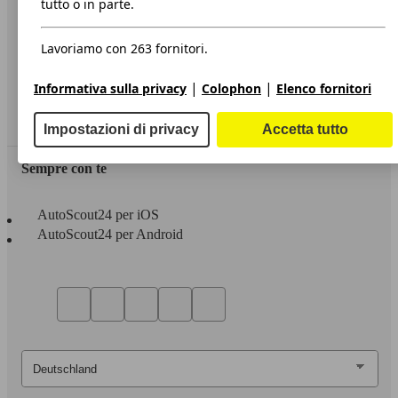
tutto o in parte.
Privacy
Lavoriamo con 263 fornitori.
Dichiarazione di Accessibilità
|
|
Informativa sulla privacy
Colophon
Elenco fornitori
Servizi
Area rivenditori
Impostazioni di privacy
Accetta tutto
Sempre con te
AutoScout24 per iOS
AutoScout24 per Android