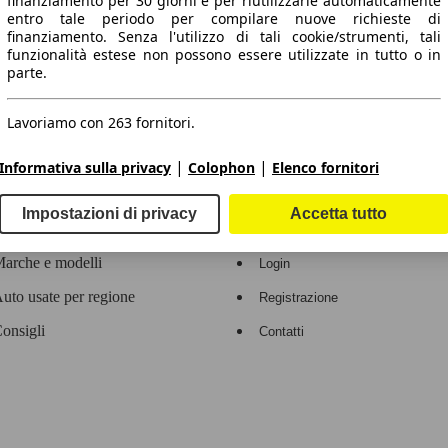
finanziamento per 30 giorni e per riutilizzarle automaticamente
entro tale periodo per compilare nuove richieste di
 dati.
finanziamento. Senza l'utilizzo di tali cookie/strumenti, tali
funzionalità estese non possono essere utilizzate in tutto o in
parte.
Lavoriamo con 263 fornitori.
ropeo.
|
|
Informativa sulla privacy
Colophon
Elenco fornitori
Area rivenditori
Impostazioni di privacy
Accetta tutto
Contatti
Servizi per i dealer
arche e modelli
Login
uto usate per regione
Registrazione
onsigli
Contatti