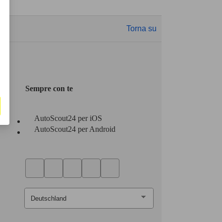
Torna su
Sempre con te
AutoScout24 per iOS
AutoScout24 per Android