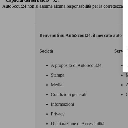
Capacità del serbatoio
52 l
AutoScout24 non si assume alcuna responsabilità per la correttezza dei
Benvenuti su AutoScout24, il mercato auto eu
Società
Servizi
A proposito di AutoScout24
Stampa
M
Media
A
Condizioni generali
C
Informazioni
Privacy
Dichiarazione di Accessibilità