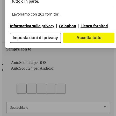
tutto o in parte.
Privacy
Lavoriamo con 263 fornitori.
Dichiarazione di Accessibilità
|
|
Informativa sulla privacy
Colophon
Elenco fornitori
Servizi
Area rivenditori
Impostazioni di privacy
Accetta tutto
Sempre con te
AutoScout24 per iOS
AutoScout24 per Android