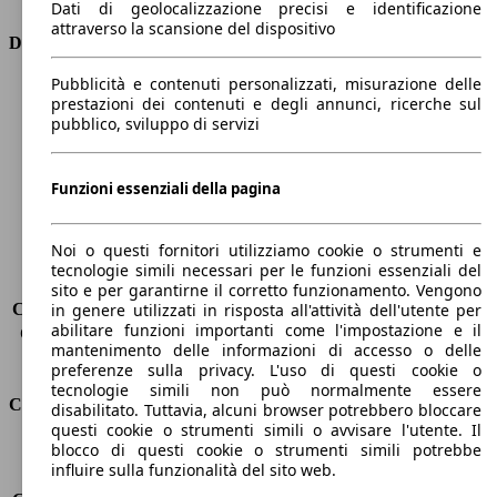
Dati di geolocalizzazione precisi e identificazione
attraverso la scansione del dispositivo
Dimensioni
Pubblicità e contenuti personalizzati, misurazione delle
Lunghezza
4560 mm
prestazioni dei contenuti e degli annunci, ricerche sul
Altezza
1510 mm
pubblico, sviluppo di servizi
Larghezza
1820 mm
Passo
2650 mm
Peso massimo
-
Funzioni essenziali della pagina
Carico massimo
-
Porte
5
Noi o questi fornitori utilizziamo cookie o strumenti e
Sedili
5
tecnologie simili necessari per le funzioni essenziali del
Carico sul tetto
-
sito e per garantirne il corretto funzionamento. Vengono
Capacità di traino (senza freni)
-
in genere utilizzati in risposta all'attività dell'utente per
abilitare funzioni importanti come l'impostazione e il
Capacità di traino (con freni)
1200 kg
mantenimento delle informazioni di accesso o delle
Volume del bagagliaio
476 - 1516 l
preferenze sulla privacy. L'uso di questi cookie o
tecnologie simili non può normalmente essere
Consumi
disabilitato. Tuttavia, alcuni browser potrebbero bloccare
questi cookie o strumenti simili o avvisare l'utente. Il
blocco di questi cookie o strumenti simili potrebbe
Emissioni di CO2*
110 g/km (komb.)
influire sulla funzionalità del sito web.
Consumo (urbano)
5.8 l/100km