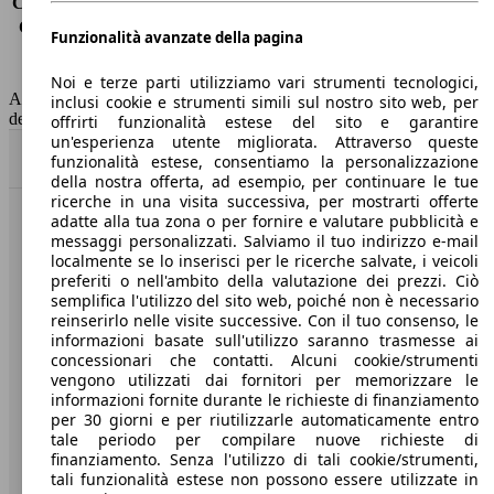
Consumo (extra-urbano)
4.2 l/100km
Consumo (combinato)*
4.8 l/100km
Funzionalità avanzate della pagina
Classe di emissione
Euro 6
Capacità del serbatoio
55 l
Noi e terze parti utilizziamo vari strumenti tecnologici,
AutoScout24 non si assume alcuna responsabilità per la correttezza
inclusi cookie e strumenti simili sul nostro sito web, per
dei dati.
offrirti funzionalità estese del sito e garantire
un'esperienza utente migliorata. Attraverso queste
Torna su
funzionalità estese, consentiamo la personalizzazione
della nostra offerta, ad esempio, per continuare le tue
ricerche in una visita successiva, per mostrarti offerte
adatte alla tua zona o per fornire e valutare pubblicità e
Benvenuti su AutoScout24, il mercato auto europeo.
messaggi personalizzati. Salviamo il tuo indirizzo e-mail
localmente se lo inserisci per le ricerche salvate, i veicoli
preferiti o nell'ambito della valutazione dei prezzi. Ciò
Società
semplifica l'utilizzo del sito web, poiché non è necessario
reinserirlo nelle visite successive. Con il tuo consenso, le
A proposito di AutoScout24
informazioni basate sull'utilizzo saranno trasmesse ai
concessionari che contatti. Alcuni cookie/strumenti
Stampa
vengono utilizzati dai fornitori per memorizzare le
informazioni fornite durante le richieste di finanziamento
Media
per 30 giorni e per riutilizzarle automaticamente entro
tale periodo per compilare nuove richieste di
Condizioni generali
finanziamento. Senza l'utilizzo di tali cookie/strumenti,
tali funzionalità estese non possono essere utilizzate in
Informazioni