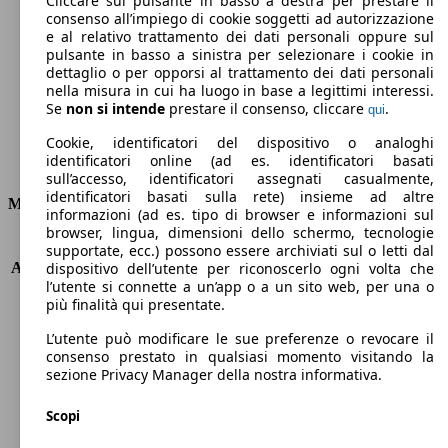
Cliccare sul pulsante in basso a destra per prestare il
consenso all’impiego di cookie soggetti ad autorizzazione
Emissioni di CO2 (combinato)*
e al relativo trattamento dei dati personali oppure sul
pulsante in basso a sinistra per selezionare i cookie in
dettaglio o per opporsi al trattamento dei dati personali
nella misura in cui ha luogo in base a legittimi interessi.
Se
non si intende
prestare il consenso, cliccare
.
qui
Ø 4.8 l/100km
Cookie, identificatori del dispositivo o analoghi
identificatori online (ad es. identificatori basati
Consumi
sull’accesso, identificatori assegnati casualmente,
identificatori basati sulla rete) insieme ad altre
Motore e Prestazioni
informazioni (ad es. tipo di browser e informazioni sul
browser, lingua, dimensioni dello schermo, tecnologie
KW (PS)
92 kW (125 PS)
supportate, ecc.) possono essere archiviati sul o letti dal
Accelerazione (0-100 km/h)
11.2s
dispositivo dell’utente per riconoscerlo ogni volta che
l’utente si connette a un’app o a un sito web, per una o
Velocità massima (km/h)
193 km/h
più finalità qui presentate.
Numero di marce
6
Coppia
170 nm
L’utente può modificare le sue preferenze o revocare il
Cilindrata
998 ccm
consenso prestato in qualsiasi momento visitando la
sezione Privacy Manager della nostra informativa.
Carburante
Benzina
Cilindri
3
Scopi
Trasmissione
Manuale
Tipo di trazione
trazione anteriore