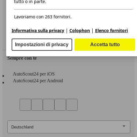
tutto o in parte.
Privacy
Lavoriamo con 263 fornitori.
Dichiarazione di Accessibilità
|
|
Informativa sulla privacy
Colophon
Elenco fornitori
Servizi
Area rivenditori
Impostazioni di privacy
Accetta tutto
Sempre con te
AutoScout24 per iOS
AutoScout24 per Android