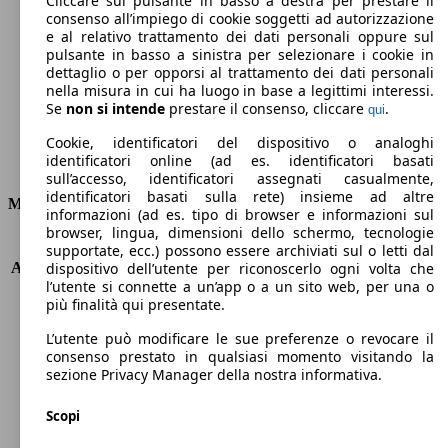
Cliccare sul pulsante in basso a destra per prestare il
consenso all’impiego di cookie soggetti ad autorizzazione
Emissioni di CO2 (combinato)*
e al relativo trattamento dei dati personali oppure sul
pulsante in basso a sinistra per selezionare i cookie in
dettaglio o per opporsi al trattamento dei dati personali
nella misura in cui ha luogo in base a legittimi interessi.
Se
non si intende
prestare il consenso, cliccare
.
qui
Ø 5.9 l/100km
Cookie, identificatori del dispositivo o analoghi
identificatori online (ad es. identificatori basati
Consumi
sull’accesso, identificatori assegnati casualmente,
identificatori basati sulla rete) insieme ad altre
Motore e Prestazioni
informazioni (ad es. tipo di browser e informazioni sul
browser, lingua, dimensioni dello schermo, tecnologie
KW (PS)
92 kW (125 PS)
supportate, ecc.) possono essere archiviati sul o letti dal
Accelerazione (0-100 km/h)
11.4s
dispositivo dell’utente per riconoscerlo ogni volta che
l’utente si connette a un’app o a un sito web, per una o
Velocità massima (km/h)
193 km/h
più finalità qui presentate.
Numero di marce
8
Coppia
170 nm
L’utente può modificare le sue preferenze o revocare il
Cilindrata
998 ccm
consenso prestato in qualsiasi momento visitando la
sezione Privacy Manager della nostra informativa.
Carburante
Benzina
Cilindri
3
Scopi
Trasmissione
Automatico
Tipo di trazione
trazione anteriore