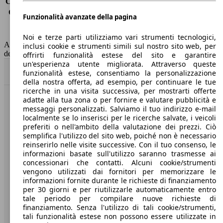
Consumo (extra-urbano)
5.0 l/100km
Consumo (combinato)*
5.9 l/100km
Funzionalità avanzate della pagina
Classe di emissione
Euro 6
Capacità del serbatoio
52 l
Noi e terze parti utilizziamo vari strumenti tecnologici,
AutoScout24 non si assume alcuna responsabilità per la correttezza
inclusi cookie e strumenti simili sul nostro sito web, per
dei dati.
offrirti funzionalità estese del sito e garantire
un'esperienza utente migliorata. Attraverso queste
Torna su
funzionalità estese, consentiamo la personalizzazione
della nostra offerta, ad esempio, per continuare le tue
ricerche in una visita successiva, per mostrarti offerte
adatte alla tua zona o per fornire e valutare pubblicità e
Benvenuti su AutoScout24, il mercato auto europeo.
messaggi personalizzati. Salviamo il tuo indirizzo e-mail
localmente se lo inserisci per le ricerche salvate, i veicoli
preferiti o nell'ambito della valutazione dei prezzi. Ciò
Società
semplifica l'utilizzo del sito web, poiché non è necessario
reinserirlo nelle visite successive. Con il tuo consenso, le
A proposito di AutoScout24
informazioni basate sull'utilizzo saranno trasmesse ai
concessionari che contatti. Alcuni cookie/strumenti
Stampa
vengono utilizzati dai fornitori per memorizzare le
informazioni fornite durante le richieste di finanziamento
Media
per 30 giorni e per riutilizzarle automaticamente entro
tale periodo per compilare nuove richieste di
Condizioni generali
finanziamento. Senza l'utilizzo di tali cookie/strumenti,
tali funzionalità estese non possono essere utilizzate in
Informazioni