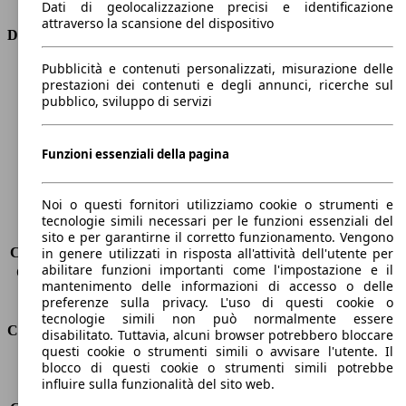
Dati di geolocalizzazione precisi e identificazione
attraverso la scansione del dispositivo
Dimensioni
Pubblicità e contenuti personalizzati, misurazione delle
Lunghezza
4670 mm
prestazioni dei contenuti e degli annunci, ricerche sul
Altezza
1480 mm
pubblico, sviluppo di servizi
Larghezza
1830 mm
Passo
2650 mm
Peso massimo
1970 kg
Funzioni essenziali della pagina
Carico massimo
-
Porte
5
Noi o questi fornitori utilizziamo cookie o strumenti e
Sedili
5
tecnologie simili necessari per le funzioni essenziali del
Carico sul tetto
-
sito e per garantirne il corretto funzionamento. Vengono
Capacità di traino (senza freni)
-
in genere utilizzati in risposta all'attività dell'utente per
abilitare funzioni importanti come l'impostazione e il
Capacità di traino (con freni)
1300 kg
mantenimento delle informazioni di accesso o delle
Volume del bagagliaio
608 - 1653 l
preferenze sulla privacy. L'uso di questi cookie o
tecnologie simili non può normalmente essere
Consumi
disabilitato. Tuttavia, alcuni browser potrebbero bloccare
questi cookie o strumenti simili o avvisare l'utente. Il
blocco di questi cookie o strumenti simili potrebbe
Emissioni di CO2*
132 g/km (komb.)
influire sulla funzionalità del sito web.
Consumo (urbano)
7.4 l/100km