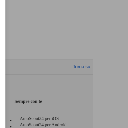
Torna su
Sempre con te
AutoScout24 per iOS
AutoScout24 per Android