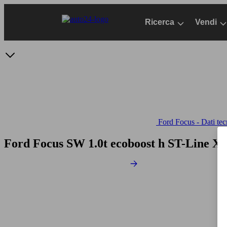
Passa
al
Ricerca
Vendi
contenuto
principale
Ford Focus - Dati tec
Ford Focus SW 1.0t ecoboost h ST-Line X