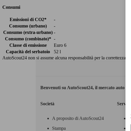
Consumi
Emissioni di CO2*
-
Consumo (urbano)
-
Consumo (extra-urbano)
-
Consumo (combinato)*
-
Classe di emissione
Euro 6
Capacità del serbatoio
52 l
AutoScout24 non si assume alcuna responsabilità per la correttezza dei
Benvenuti su AutoScout24, il mercato auto eu
Società
Servizi
A proposito di AutoScout24
Stampa
M