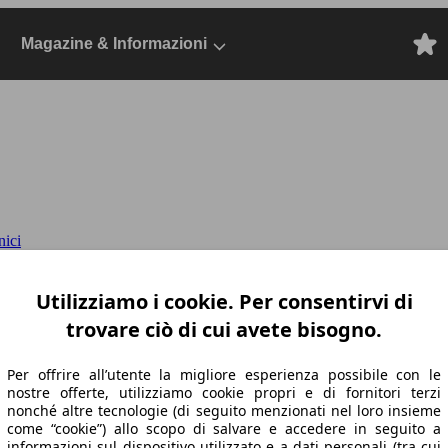
Magazine & Informazioni
nici
 125cv
2022 SW, Dal 2021, Station wagon, El
Utilizziamo i cookie. Per consentirvi di
trovare ciò di cui avete bisogno.
Per offrire all’utente la migliore esperienza possibile con le
nostre offerte, utilizziamo cookie propri e di fornitori terzi
nonché altre tecnologie (di seguito menzionati nel loro insieme
come “cookie”) allo scopo di salvare e accedere in seguito a
informazioni sul dispositivo utilizzato e a dati personali (tra cui