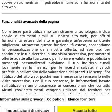
cookie o strumenti simili potrebbe influire sulla funzionalità del
sito web.
Funzionalità avanzate della pagina
Noi e terze parti utilizziamo vari strumenti tecnologici, inclusi
cookie e strumenti simili sul nostro sito web, per offrirti
funzionalità estese del sito e garantire un'esperienza utente
migliorata. Attraverso queste funzionalità estese, consentiamo
la personalizzazione della nostra offerta, ad esempio, per
 dati.
continuare le tue ricerche in una visita successiva, per mostrarti
offerte adatte alla tua zona o per fornire e valutare pubblicità e
messaggi personalizzati. Salviamo il tuo indirizzo e-mail
localmente se lo inserisci per le ricerche salvate, i veicoli
preferiti o nell'ambito della valutazione dei prezzi. Ciò semplifica
ropeo.
l'utilizzo del sito web, poiché non è necessario reinserirlo nelle
visite successive. Con il tuo consenso, le informazioni basate
sull'utilizzo saranno trasmesse ai concessionari che contatti.
Area rivenditori
Alcuni cookie/strumenti vengono utilizzati dai fornitori per
memorizzare le informazioni fornite durante le richieste di
|
|
finanziamento per 30 giorni e per riutilizzarle automaticamente
Informativa sulla privacy
Colophon
Elenco fornitori
Contatti
Servizi per i dealer
entro tale periodo per compilare nuove richieste di
finanziamento. Senza l'utilizzo di tali cookie/strumenti, tali
arche e modelli
Login
Impostazioni di privacy
Accetta tutto