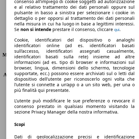
Emissioni di CO2 (combinato)*
consenso all’impiego di cookie soggetti ad autorizzazione
e al relativo trattamento dei dati personali oppure sul
pulsante in basso a sinistra per selezionare i cookie in
dettaglio o per opporsi al trattamento dei dati personali
nella misura in cui ha luogo in base a legittimi interessi.
Se
non si intende
prestare il consenso, cliccare
.
qui
Ø 3.6 l/100km
Cookie, identificatori del dispositivo o analoghi
Consumi
identificatori online (ad es. identificatori basati
sull’accesso, identificatori assegnati casualmente,
Motore e Prestazioni
identificatori basati sulla rete) insieme ad altre
informazioni (ad es. tipo di browser e informazioni sul
browser, lingua, dimensioni dello schermo, tecnologie
KW (PS)
70 kW (95 PS)
supportate, ecc.) possono essere archiviati sul o letti dal
Accelerazione (0-100 km/h)
11.8s
dispositivo dell’utente per riconoscerlo ogni volta che
Velocità massima (km/h)
181 km/h
l’utente si connette a un’app o a un sito web, per una o
Numero di marce
6
più finalità qui presentate.
Coppia
300 nm
L’utente può modificare le sue preferenze o revocare il
Cilindrata
1499 ccm
consenso prestato in qualsiasi momento visitando la
Carburante
Diesel
sezione Privacy Manager della nostra informativa.
Cilindri
4
Trasmissione
Manuale
Scopi
Tipo di trazione
trazione anteriore
Dati di geolocalizzazione precisi e identificazione