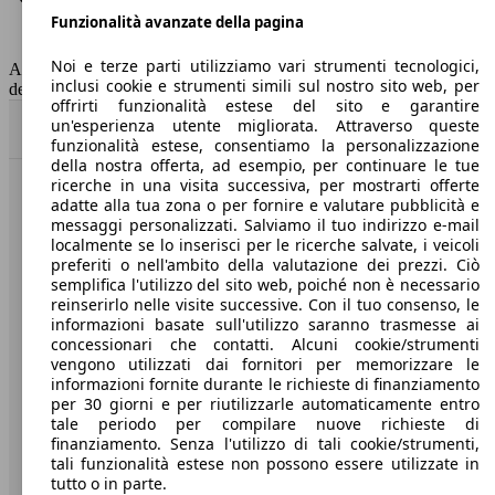
Funzionalità avanzate della pagina
Classe di emissione
Euro 6
Capacità del serbatoio
47 l
Noi e terze parti utilizziamo vari strumenti tecnologici,
AutoScout24 non si assume alcuna responsabilità per la correttezza
inclusi cookie e strumenti simili sul nostro sito web, per
dei dati.
offrirti funzionalità estese del sito e garantire
un'esperienza utente migliorata. Attraverso queste
Torna su
funzionalità estese, consentiamo la personalizzazione
della nostra offerta, ad esempio, per continuare le tue
ricerche in una visita successiva, per mostrarti offerte
Benvenuti su AutoScout24, il mercato auto europeo.
adatte alla tua zona o per fornire e valutare pubblicità e
messaggi personalizzati. Salviamo il tuo indirizzo e-mail
localmente se lo inserisci per le ricerche salvate, i veicoli
Società
preferiti o nell'ambito della valutazione dei prezzi. Ciò
semplifica l'utilizzo del sito web, poiché non è necessario
reinserirlo nelle visite successive. Con il tuo consenso, le
A proposito di AutoScout24
informazioni basate sull'utilizzo saranno trasmesse ai
concessionari che contatti. Alcuni cookie/strumenti
Stampa
vengono utilizzati dai fornitori per memorizzare le
informazioni fornite durante le richieste di finanziamento
Media
per 30 giorni e per riutilizzarle automaticamente entro
Condizioni generali
tale periodo per compilare nuove richieste di
finanziamento. Senza l'utilizzo di tali cookie/strumenti,
Informazioni
tali funzionalità estese non possono essere utilizzate in
tutto o in parte.