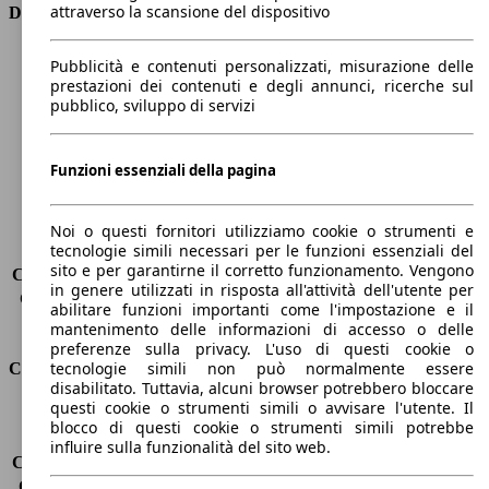
attraverso la scansione del dispositivo
Dimensioni
Lunghezza
4670 mm
Pubblicità e contenuti personalizzati, misurazione delle
Altezza
1480 mm
prestazioni dei contenuti e degli annunci, ricerche sul
pubblico, sviluppo di servizi
Larghezza
1830 mm
Passo
2650 mm
Peso massimo
1955 kg
Funzioni essenziali della pagina
Carico massimo
-
Porte
5
Sedili
5
Noi o questi fornitori utilizziamo cookie o strumenti e
tecnologie simili necessari per le funzioni essenziali del
Carico sul tetto
-
sito e per garantirne il corretto funzionamento. Vengono
Capacità di traino (senza freni)
-
in genere utilizzati in risposta all'attività dell'utente per
Capacità di traino (con freni)
1200 kg
abilitare funzioni importanti come l'impostazione e il
Volume del bagagliaio
608 - 1653 l
mantenimento delle informazioni di accesso o delle
preferenze sulla privacy. L'uso di questi cookie o
tecnologie simili non può normalmente essere
Consumi
disabilitato. Tuttavia, alcuni browser potrebbero bloccare
questi cookie o strumenti simili o avvisare l'utente. Il
Emissioni di CO2*
96 g/km (komb.)
blocco di questi cookie o strumenti simili potrebbe
Consumo (urbano)
4.0 l/100km
influire sulla funzionalità del sito web.
Consumo (extra-urbano)
3.5 l/100km
Consumo (combinato)*
3.6 l/100km