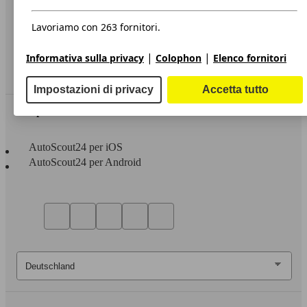
Privacy
Dichiarazione di Accessibilità
Lavoriamo con 263 fornitori.
Servizi
|
|
Informativa sulla privacy
Colophon
Elenco fornitori
Area rivenditori
Impostazioni di privacy
Accetta tutto
Sempre con te
AutoScout24 per iOS
AutoScout24 per Android